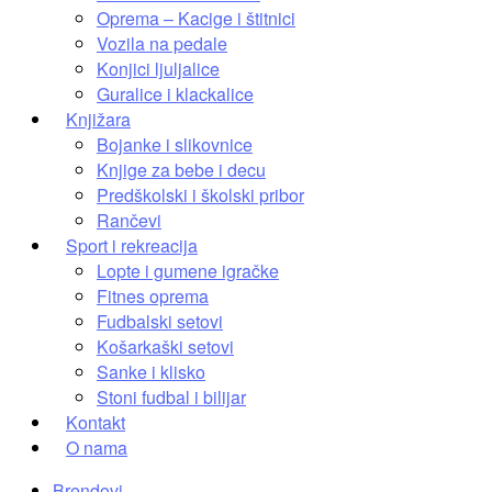
Oprema – Kacige i štitnici
Vozila na pedale
Konjici ljuljalice
Guralice i klackalice
Knjižara
Bojanke i slikovnice
Knjige za bebe i decu
Predškolski i školski pribor
Rančevi
Sport i rekreacija
Lopte i gumene igračke
Fitnes oprema
Fudbalski setovi
Košarkaški setovi
Sanke i klisko
Stoni fudbal i bilijar
Kontakt
O nama
Brendovi