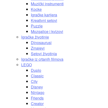
Muzički instrumenti
Kocke
Igračke karijera
Kreativni setovi
Puzzle
Mozgalice i kvizovi
Igračke životinje
Dinosaurusi
Zmajevi
Setovi životinja
Igračke iz crtanih filmova
LEGO
Duplo
Classic
City
Disney
Ninjago
Friends
Creator