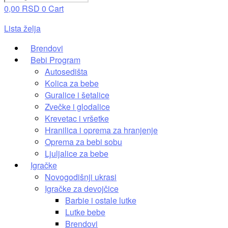
0,00
RSD
0
Cart
Lista želja
Brendovi
Bebi Program
Autosedišta
Kolica za bebe
Guralice i šetalice
Zvečke i glodalice
Krevetac i vršetke
Hranilica i oprema za hranjenje
Oprema za bebi sobu
Ljuljalice za bebe
Igračke
Novogodišnji ukrasi
Igračke za devojčice
Barbie i ostale lutke
Lutke bebe
Brendovi