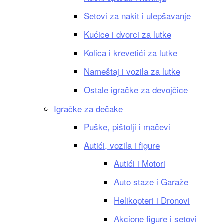
Setovi za nakit i ulepšavanje
Kućice i dvorci za lutke
Kolica i krevetići za lutke
Nameštaj i vozila za lutke
Ostale igračke za devojčice
Igračke za dečake
Puške, pištolji i mačevi
Autići, vozila i figure
Autići i Motori
Auto staze i Garaže
Helikopteri i Dronovi
Akcione figure i setovi