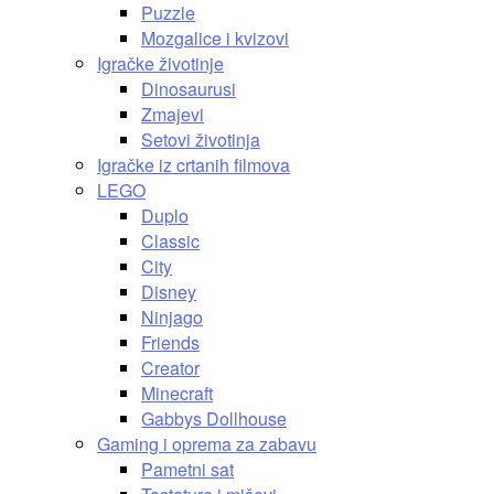
Puzzle
Mozgalice i kvizovi
Igračke životinje
Dinosaurusi
Zmajevi
Setovi životinja
Igračke iz crtanih filmova
LEGO
Duplo
Classic
City
Disney
Ninjago
Friends
Creator
Minecraft
Gabbys Dollhouse
Gaming i oprema za zabavu
Pametni sat