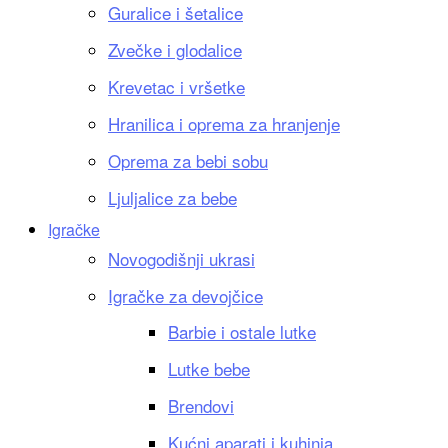
Guralice i šetalice
Zvečke i glodalice
Krevetac i vršetke
Hranilica i oprema za hranjenje
Oprema za bebi sobu
Ljuljalice za bebe
Igračke
Novogodišnji ukrasi
Igračke za devojčice
Barbie i ostale lutke
Lutke bebe
Brendovi
Kućni aparati i kuhinja