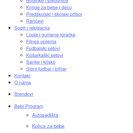
Bojanke i slikovnice
Knjige za bebe i decu
Predškolski i školski pribor
Rančevi
Sport i rekreacija
Lopte i gumene igračke
Fitnes oprema
Fudbalski setovi
Košarkaški setovi
Sanke i klisko
Stoni fudbal i bilijar
Kontakt
O nama
Brendovi
Bebi Program
Autosedišta
Kolica za bebe