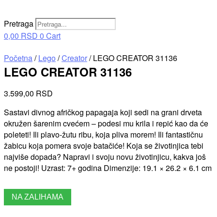
Pretraga
0,00
RSD
0
Cart
Početna
/
Lego
/
Creator
/ LEGO CREATOR 31136
LEGO CREATOR 31136
3.599,00
RSD
Sastavi divnog afričkog papagaja koji sedi na grani drveta
okružen šarenim cvećem – podesi mu krila i repić kao da će
poleteti! Ili plavo-žutu ribu, koja pliva morem! Ili fantastičnu
žabicu koja pomera svoje batačiće! Koja se životinjica tebi
najviše dopada? Napravi i svoju novu životinjicu, kakva još
ne postoji! Uzrast: 7+ godina Dimenzije: 19.1 × 26.2 × 6.1 cm
NA ZALIHAMA