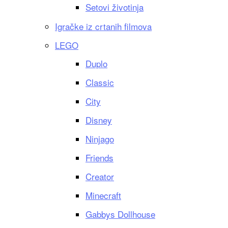
Setovi životinja
Igračke iz crtanih filmova
LEGO
Duplo
Classic
City
Disney
Ninjago
Friends
Creator
Minecraft
Gabbys Dollhouse