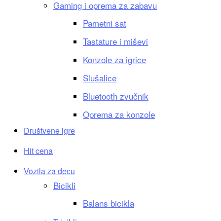
Gaming i oprema za zabavu
Pametni sat
Tastature i miševi
Konzole za igrice
Slušalice
Bluetooth zvučnik
Oprema za konzole
Društvene igre
Hit cena
Vozila za decu
Bicikli
Balans bicikla