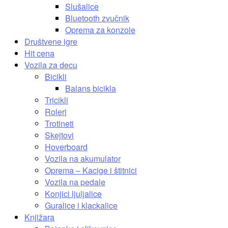
Slušalice
Bluetooth zvučnik
Oprema za konzole
Društvene igre
Hit cena
Vozila za decu
Bicikli
Balans bicikla
Tricikli
Roleri
Trotineti
Skejtovi
Hoverboard
Vozila na akumulator
Oprema – Kacige i štitnici
Vozila na pedale
Konjici ljuljalice
Guralice i klackalice
Knjižara