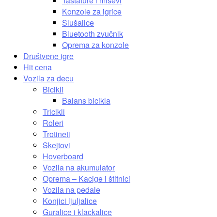
Tastature i miševi
Konzole za igrice
Slušalice
Bluetooth zvučnik
Oprema za konzole
Društvene igre
Hit cena
Vozila za decu
Bicikli
Balans bicikla
Tricikli
Roleri
Trotineti
Skejtovi
Hoverboard
Vozila na akumulator
Oprema – Kacige i štitnici
Vozila na pedale
Konjici ljuljalice
Guralice i klackalice