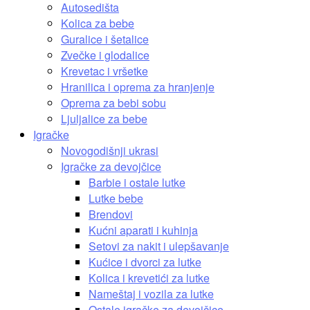
Autosedišta
Kolica za bebe
Guralice i šetalice
Zvečke i glodalice
Krevetac i vršetke
Hranilica i oprema za hranjenje
Oprema za bebi sobu
Ljuljalice za bebe
Igračke
Novogodišnji ukrasi
Igračke za devojčice
Barbie i ostale lutke
Lutke bebe
Brendovi
Kućni aparati i kuhinja
Setovi za nakit i ulepšavanje
Kućice i dvorci za lutke
Kolica i krevetići za lutke
Nameštaj i vozila za lutke
Ostale igračke za devojčice