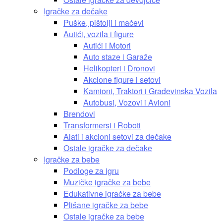
Igračke za dečake
Puške, pištolji i mačevi
Autići, vozila i figure
Autići i Motori
Auto staze i Garaže
Helikopteri i Dronovi
Akcione figure i setovi
Kamioni, Traktori i Građevinska Vozila
Autobusi, Vozovi i Avioni
Brendovi
Transformersi i Roboti
Alati i akcioni setovi za dečake
Ostale igračke za dečake
Igračke za bebe
Podloge za igru
Muzičke igračke za bebe
Edukativne igračke za bebe
Plišane igračke za bebe
Ostale igračke za bebe