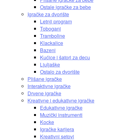
Ostale igračke za bebe
Igračke za dvorište
Letnji program
Tobogani
Tramboline
Klackalice
Bazeni
Kućice i šatori za decu
Ljuljaške
Ostalo za dvorište
Plišane igračke
Interaktivne igračke
Drvene igračke
Kreativne i edukativne igračke
Edukativne igračke
Muzički instrumenti
Kocke
Igračke karijera
Kreativni setovi