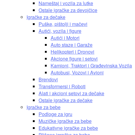
Nameštaj i vozila za lutke
Ostale igračke za devojčice
Igračke za dečake
Puške, pištolji i mačevi
Autići, vozila i figure
Autići i Motori
Auto staze i Garaže
Helikopteri i Dronovi
Akcione figure i setovi
Kamioni, Traktori i Građevinska Vozila
Autobusi, Vozovi i Avioni
Brendovi
Transformersi i Roboti
Alati i akcioni setovi za dečake
Ostale igračke za dečake
Igračke za bebe
Podloge za igru
Muzičke igračke za bebe
Edukativne igračke za bebe
Plišane igračke za bebe