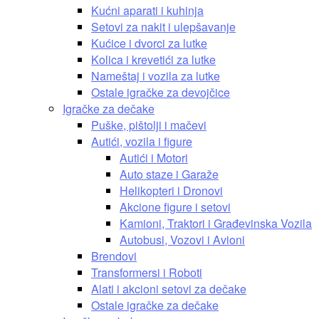
Kućni aparati i kuhinja
Setovi za nakit i ulepšavanje
Kućice i dvorci za lutke
Kolica i krevetići za lutke
Nameštaj i vozila za lutke
Ostale igračke za devojčice
Igračke za dečake
Puške, pištolji i mačevi
Autići, vozila i figure
Autići i Motori
Auto staze i Garaže
Helikopteri i Dronovi
Akcione figure i setovi
Kamioni, Traktori i Građevinska Vozila
Autobusi, Vozovi i Avioni
Brendovi
Transformersi i Roboti
Alati i akcioni setovi za dečake
Ostale igračke za dečake