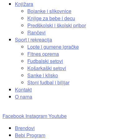
Knjižara
Bojanke i slikovnice
Knjige za bebe i decu
Predškolski i školski pribor
Rančevi
Sport i rekreacija
Lopte i gumene igračke
Fitnes oprema
Fudbalski setovi
Košarkaški setovi
Sanke i klisko
Stoni fudbal i bilijar
Kontakt
O nama
Facebook
Instagram
Youtube
Brendovi
Bebi Program