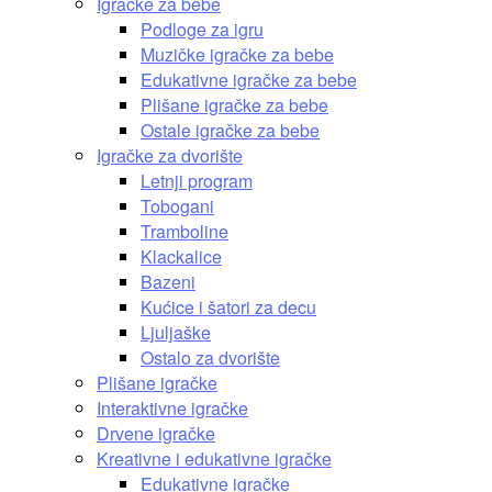
Igračke za bebe
Podloge za igru
Muzičke igračke za bebe
Edukativne igračke za bebe
Plišane igračke za bebe
Ostale igračke za bebe
Igračke za dvorište
Letnji program
Tobogani
Tramboline
Klackalice
Bazeni
Kućice i šatori za decu
Ljuljaške
Ostalo za dvorište
Plišane igračke
Interaktivne igračke
Drvene igračke
Kreativne i edukativne igračke
Edukativne igračke