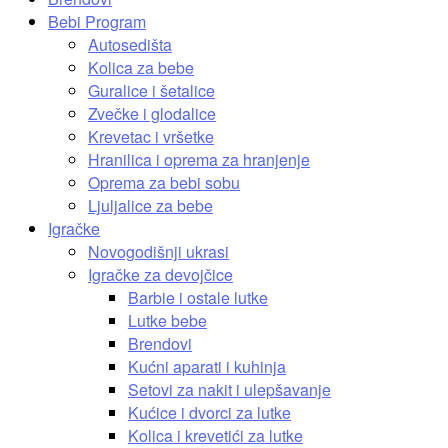
Bebi Program
Autosedišta
Kolica za bebe
Guralice i šetalice
Zvečke i glodalice
Krevetac i vršetke
Hranilica i oprema za hranjenje
Oprema za bebi sobu
Ljuljalice za bebe
Igračke
Novogodišnji ukrasi
Igračke za devojčice
Barbie i ostale lutke
Lutke bebe
Brendovi
Kućni aparati i kuhinja
Setovi za nakit i ulepšavanje
Kućice i dvorci za lutke
Kolica i krevetići za lutke