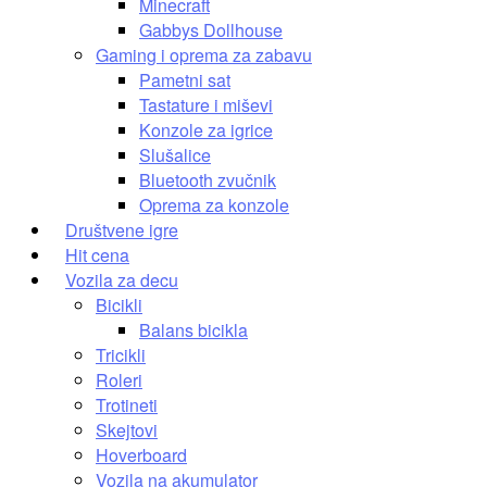
Minecraft
Gabbys Dollhouse
Gaming i oprema za zabavu
Pametni sat
Tastature i miševi
Konzole za igrice
Slušalice
Bluetooth zvučnik
Oprema za konzole
Društvene igre
Hit cena
Vozila za decu
Bicikli
Balans bicikla
Tricikli
Roleri
Trotineti
Skejtovi
Hoverboard
Vozila na akumulator