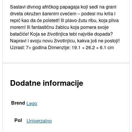
Sastavi divnog afričkog papagaja koji sedi na grani
drveta okružen šarenim cvećem – podesi mu krila i
repić kao da će poleteti! Ili plavo-žutu ribu, koja pliva
morem! Ili fantastičnu žabicu koja pomera svoje
batačiće! Koja se životinjica tebi najviše dopada?
Napravi i svoju novu životinjicu, kakva još ne postoji!
Uzrast: 7+ godina Dimenzije: 19.1 × 26.2 × 6.1 cm
Dodatne informacije
Lego
Brend
Univerzalno
Pol