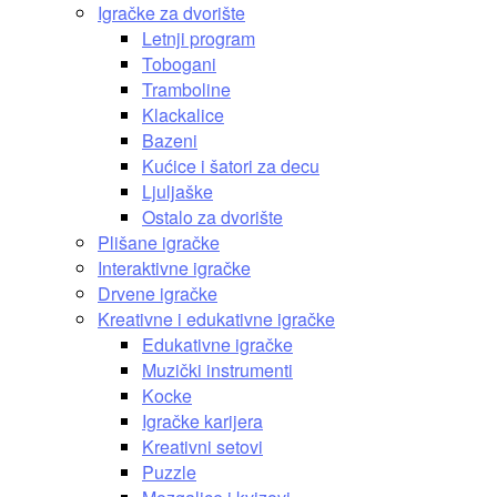
Igračke za dvorište
Letnji program
Tobogani
Tramboline
Klackalice
Bazeni
Kućice i šatori za decu
Ljuljaške
Ostalo za dvorište
Plišane igračke
Interaktivne igračke
Drvene igračke
Kreativne i edukativne igračke
Edukativne igračke
Muzički instrumenti
Kocke
Igračke karijera
Kreativni setovi
Puzzle