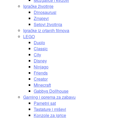
Mozgalice i kvizovi
Igračke životinje
Dinosaurusi
Zmajevi
Setovi životinja
Igračke iz crtanih filmova
LEGO
Duplo
Classic
City
Disney
Ninjago
Friends
Creator
Minecraft
Gabbys Dollhouse
Gaming i oprema za zabavu
Pametni sat
Tastature i miševi
Konzole za igrice