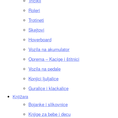
Tricikli
Roleri
Trotineti
Skejtovi
Hoverboard
Vozila na akumulator
Oprema – Kacige i štitnici
Vozila na pedale
Konjici ljuljalice
Guralice i klackalice
Knjižara
Bojanke i slikovnice
Knjige za bebe i decu