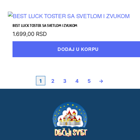
BEST LUCK TOSTER SA SVETLOM I ZVUKOM
1.699,00
RSD
DODAJ U KORPU
1
2
3
4
5
→