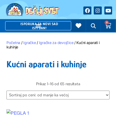
0
ISPORUKA ZA NOVI SAD
ISTI DAN!
Početna
/
Igračke
/
Igračke za devojčice
/ Kućni aparati i
kuhinje
Kućni aparati i kuhinje
Prikaz 1–16 od 65 rezultata