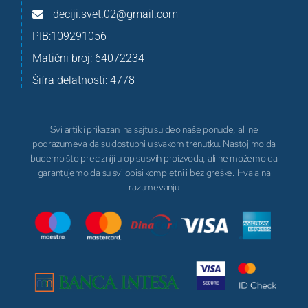
deciji.svet.02@gmail.com
PIB:109291056
Matični broj: 64072234
Šifra delatnosti: 4778
Svi artikli prikazani na sajtu su deo naše ponude, ali ne
podrazumeva da su dostupni u svakom trenutku. Nastojimo da
budemo što precizniji u opisu svih proizvoda, ali ne možemo da
garantujemo da su svi opisi kompletni i bez greške. Hvala na
razumevanju