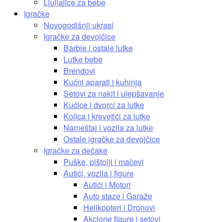
Ljuljalice za bebe
Igračke
Novogodišnji ukrasi
Igračke za devojčice
Barbie i ostale lutke
Lutke bebe
Brendovi
Kućni aparati i kuhinja
Setovi za nakit i ulepšavanje
Kućice i dvorci za lutke
Kolica i krevetići za lutke
Nameštaj i vozila za lutke
Ostale igračke za devojčice
Igračke za dečake
Puške, pištolji i mačevi
Autići, vozila i figure
Autići i Motori
Auto staze i Garaže
Helikopteri i Dronovi
Akcione figure i setovi