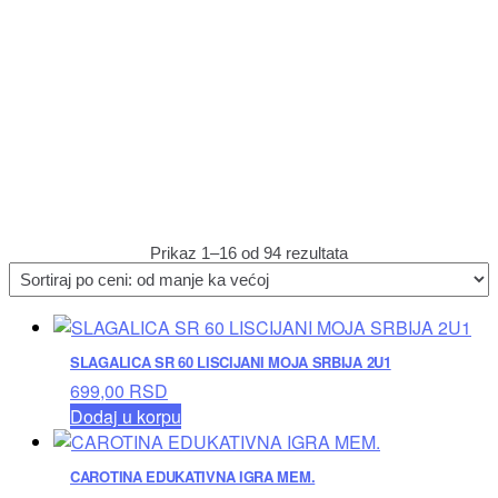
Sortirano
Prikaz 1–16 od 94 rezultata
po
ceni:
od
niže
ka
SLAGALICA SR 60 LISCIJANI MOJA SRBIJA 2U1
višoj
699,00
RSD
Dodaj u korpu
CAROTINA EDUKATIVNA IGRA MEM.