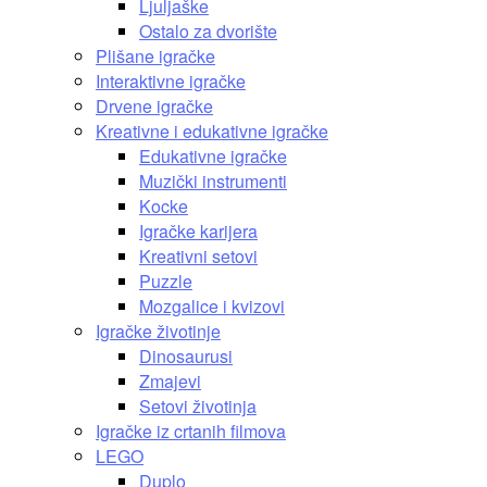
Ljuljaške
Ostalo za dvorište
Plišane igračke
Interaktivne igračke
Drvene igračke
Kreativne i edukativne igračke
Edukativne igračke
Muzički instrumenti
Kocke
Igračke karijera
Kreativni setovi
Puzzle
Mozgalice i kvizovi
Igračke životinje
Dinosaurusi
Zmajevi
Setovi životinja
Igračke iz crtanih filmova
LEGO
Duplo