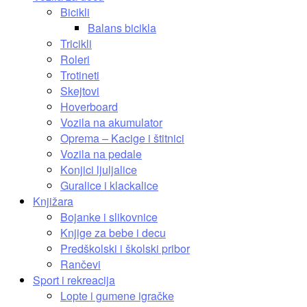
Bicikli
Balans bicikla
Tricikli
Roleri
Trotineti
Skejtovi
Hoverboard
Vozila na akumulator
Oprema – Kacige i štitnici
Vozila na pedale
Konjici ljuljalice
Guralice i klackalice
Knjižara
Bojanke i slikovnice
Knjige za bebe i decu
Predškolski i školski pribor
Rančevi
Sport i rekreacija
Lopte i gumene igračke