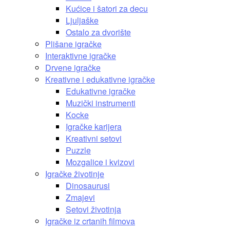
Kućice i šatori za decu
Ljuljaške
Ostalo za dvorište
Plišane igračke
Interaktivne igračke
Drvene igračke
Kreativne i edukativne igračke
Edukativne igračke
Muzički instrumenti
Kocke
Igračke karijera
Kreativni setovi
Puzzle
Mozgalice i kvizovi
Igračke životinje
Dinosaurusi
Zmajevi
Setovi životinja
Igračke iz crtanih filmova