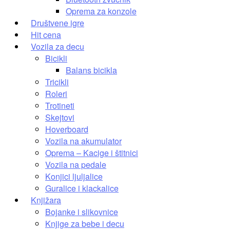
Oprema za konzole
Društvene igre
Hit cena
Vozila za decu
Bicikli
Balans bicikla
Tricikli
Roleri
Trotineti
Skejtovi
Hoverboard
Vozila na akumulator
Oprema – Kacige i štitnici
Vozila na pedale
Konjici ljuljalice
Guralice i klackalice
Knjižara
Bojanke i slikovnice
Knjige za bebe i decu