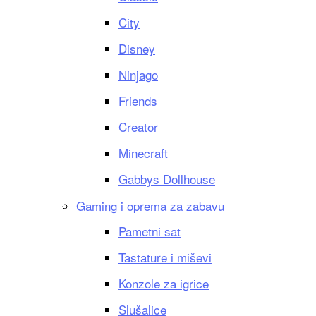
City
Disney
Ninjago
Friends
Creator
Minecraft
Gabbys Dollhouse
Gaming i oprema za zabavu
Pametni sat
Tastature i miševi
Konzole za igrice
Slušalice