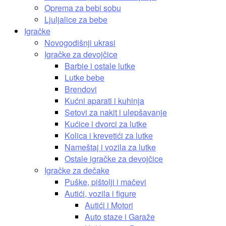
Oprema za bebi sobu
Ljuljalice za bebe
Igračke
Novogodišnji ukrasi
Igračke za devojčice
Barbie i ostale lutke
Lutke bebe
Brendovi
Kućni aparati i kuhinja
Setovi za nakit i ulepšavanje
Kućice i dvorci za lutke
Kolica i krevetići za lutke
Nameštaj i vozila za lutke
Ostale igračke za devojčice
Igračke za dečake
Puške, pištolji i mačevi
Autići, vozila i figure
Autići i Motori
Auto staze i Garaže