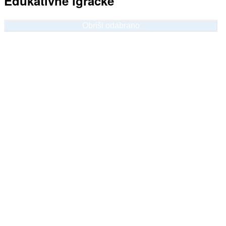
Edukativne igračke
Obriši odabrano