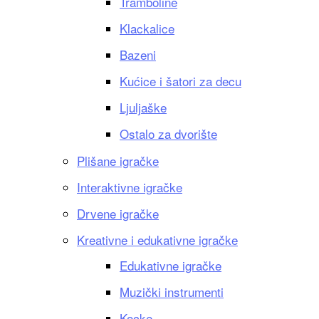
Tramboline
Klackalice
Bazeni
Kućice i šatori za decu
Ljuljaške
Ostalo za dvorište
Plišane igračke
Interaktivne igračke
Drvene igračke
Kreativne i edukativne igračke
Edukativne igračke
Muzički instrumenti
Kocke