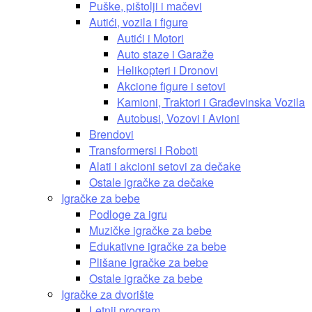
Puške, pištolji i mačevi
Autići, vozila i figure
Autići i Motori
Auto staze i Garaže
Helikopteri i Dronovi
Akcione figure i setovi
Kamioni, Traktori i Građevinska Vozila
Autobusi, Vozovi i Avioni
Brendovi
Transformersi i Roboti
Alati i akcioni setovi za dečake
Ostale igračke za dečake
Igračke za bebe
Podloge za igru
Muzičke igračke za bebe
Edukativne igračke za bebe
Plišane igračke za bebe
Ostale igračke za bebe
Igračke za dvorište
Letnji program