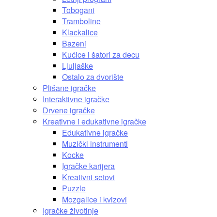
Tobogani
Tramboline
Klackalice
Bazeni
Kućice i šatori za decu
Ljuljaške
Ostalo za dvorište
Plišane igračke
Interaktivne igračke
Drvene igračke
Kreativne i edukativne igračke
Edukativne igračke
Muzički instrumenti
Kocke
Igračke karijera
Kreativni setovi
Puzzle
Mozgalice i kvizovi
Igračke životinje