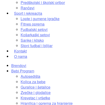
Predškolski i školski pribor
Rančevi
Sport i rekreacija
Lopte i gumene igračke
Fitnes oprema
Fudbalski setovi
Košarkaški setovi
Sanke i klisko
Stoni fudbal i bilijar
Kontakt
O nama
Brendovi
Bebi Program
Autosedišta
Kolica za bebe
Guralice i šetalice
Zvečke i glodalice
Krevetac i vršetke
Hranilica i oprema za hranjenje