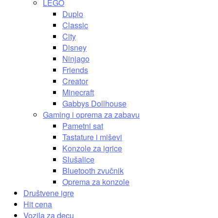
LEGO
Duplo
Classic
City
Disney
Ninjago
Friends
Creator
Minecraft
Gabbys Dollhouse
Gaming i oprema za zabavu
Pametni sat
Tastature i miševi
Konzole za igrice
Slušalice
Bluetooth zvučnik
Oprema za konzole
Društvene igre
Hit cena
Vozila za decu