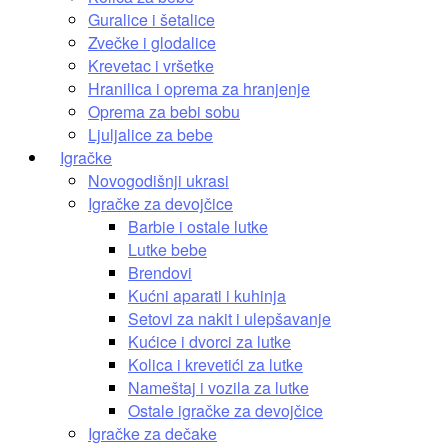
Guralice i šetalice
Zvečke i glodalice
Krevetac i vršetke
Hranilica i oprema za hranjenje
Oprema za bebi sobu
Ljuljalice za bebe
Igračke
Novogodišnji ukrasi
Igračke za devojčice
Barbie i ostale lutke
Lutke bebe
Brendovi
Kućni aparati i kuhinja
Setovi za nakit i ulepšavanje
Kućice i dvorci za lutke
Kolica i krevetići za lutke
Nameštaj i vozila za lutke
Ostale igračke za devojčice
Igračke za dečake