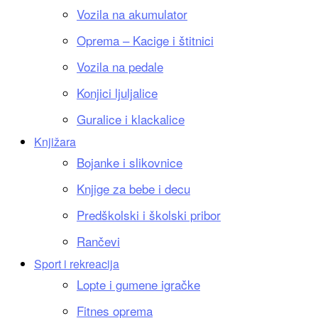
Vozila na akumulator
Oprema – Kacige i štitnici
Vozila na pedale
Konjici ljuljalice
Guralice i klackalice
Knjižara
Bojanke i slikovnice
Knjige za bebe i decu
Predškolski i školski pribor
Rančevi
Sport i rekreacija
Lopte i gumene igračke
Fitnes oprema