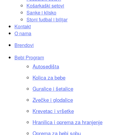
Košarkaški setovi
Sanke i klisko
Stoni fudbal i bilijar
Kontakt
O nama
Brendovi
Bebi Program
Autosedišta
Kolica za bebe
Guralice i šetalice
Zvečke i glodalice
Krevetac i vršetke
Hranilica i oprema za hranjenje
Oprema za bebi sobu