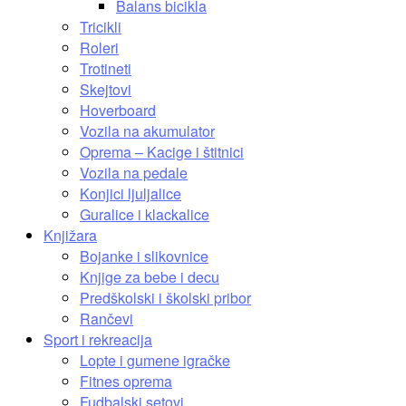
Balans bicikla
Tricikli
Roleri
Trotineti
Skejtovi
Hoverboard
Vozila na akumulator
Oprema – Kacige i štitnici
Vozila na pedale
Konjici ljuljalice
Guralice i klackalice
Knjižara
Bojanke i slikovnice
Knjige za bebe i decu
Predškolski i školski pribor
Rančevi
Sport i rekreacija
Lopte i gumene igračke
Fitnes oprema
Fudbalski setovi