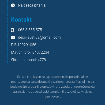
Najčešća pitanja
Kontakt
065 3 555 575
deciji.svet.02@gmail.com
PIB:109291056
Matični broj: 64072234
Šifra delatnosti: 4778
Svi artikli prikazani na sajtu su deo naše ponude, ali ne
podrazumeva da su dostupni u svakom trenutku. Nastojimo da
budemo što precizniji u opisu svih proizvoda, ali ne možemo da
garantujemo da su svi opisi kompletni i bez greške. Hvala na
razumevanju