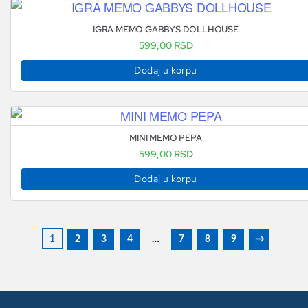
IGRA MEMO GABBYS DOLLHOUSE
599,00
RSD
Dodaj u korpu
MINI MEMO PEPA
599,00
RSD
Dodaj u korpu
1
2
3
4
…
7
8
9
→