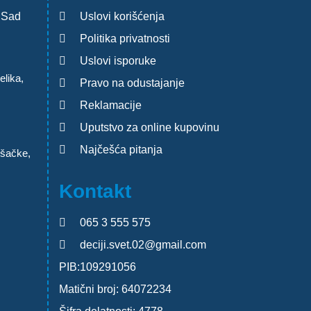
 Sad
Uslovi korišćenja
Politika privatnosti
Uslovi isporuke
lika,
Pravo na odustajanje
Reklamacije
Uputstvo za online kupovinu
Najčešća pitanja
ršačke,
Kontakt
065 3 555 575
deciji.svet.02@gmail.com
PIB:109291056
Matični broj: 64072234