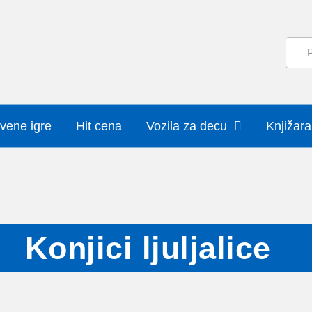
vene igre
Hit cena
Vozila za decu
Knjižara
Konjici ljuljalice