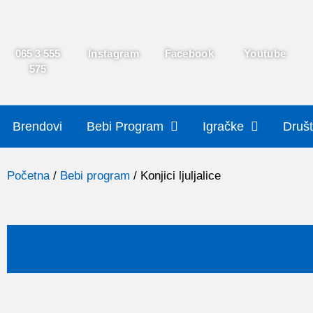
065 3 555
Instagram
Facebook
Youtube
575
Brendovi
Bebi Program
Igračke
Društ
Početna
/
Bebi program
/ Konjici ljuljalice