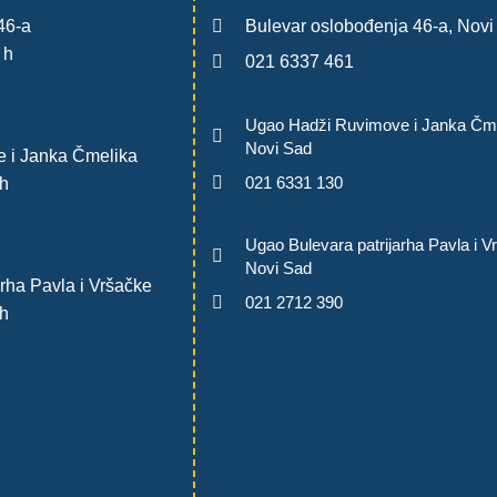
46-a
Bulevar oslobođenja 46-a, Novi
 h
021 6337 461
Ugao Hadži Ruvimove i Janka Čme
Novi Sad
 i Janka Čmelika
021 6331 130
h
Ugao Bulevara patrijarha Pavla i V
Novi Sad
rha Pavla i Vršačke
021 2712 390
h