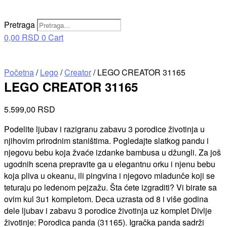
Pretraga
0,00
RSD
0
Cart
Početna
/
Lego
/
Creator
/ LEGO CREATOR 31165
LEGO CREATOR 31165
5.599,00
RSD
Podelite ljubav i razigranu zabavu 3 porodice životinja u
njihovim prirodnim staništima. Pogledajte slatkog pandu i
njegovu bebu koja žvaće izdanke bambusa u džungli. Za još
ugodnih scena prepravite ga u elegantnu orku i njenu bebu
koja pliva u okeanu, ili pingvina i njegovo mladunče koji se
teturaju po ledenom pejzažu. Šta ćete izgraditi? Vi birate sa
ovim kul 3u1 kompletom. Deca uzrasta od 8 i više godina
dele ljubav i zabavu 3 porodice životinja uz komplet Divlje
životinje: Porodica panda (31165). Igračka panda sadrži