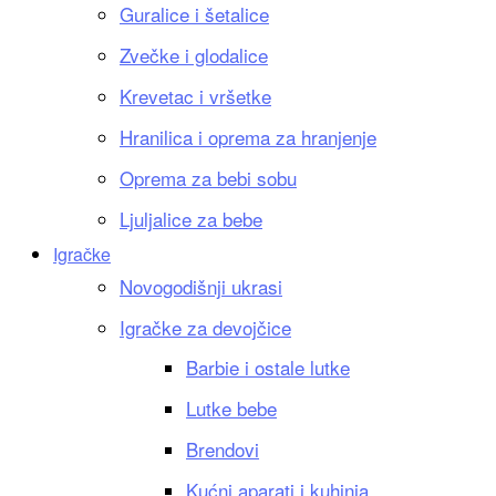
Guralice i šetalice
Zvečke i glodalice
Krevetac i vršetke
Hranilica i oprema za hranjenje
Oprema za bebi sobu
Ljuljalice za bebe
Igračke
Novogodišnji ukrasi
Igračke za devojčice
Barbie i ostale lutke
Lutke bebe
Brendovi
Kućni aparati i kuhinja