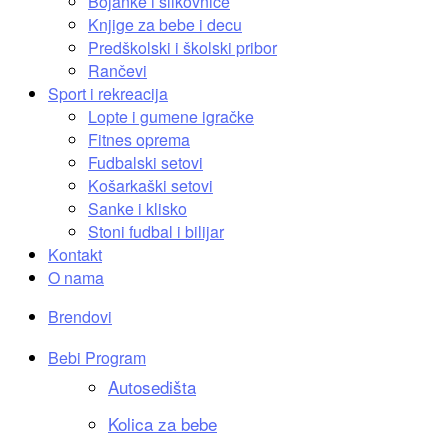
Bojanke i slikovnice
Knjige za bebe i decu
Predškolski i školski pribor
Rančevi
Sport i rekreacija
Lopte i gumene igračke
Fitnes oprema
Fudbalski setovi
Košarkaški setovi
Sanke i klisko
Stoni fudbal i bilijar
Kontakt
O nama
Brendovi
Bebi Program
Autosedišta
Kolica za bebe