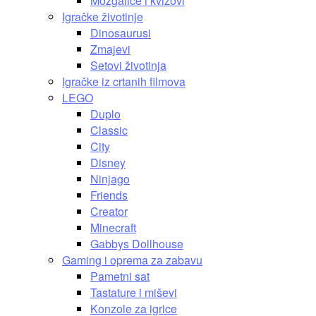
Mozgalice i kvizovi
Igračke životinje
Dinosaurusi
Zmajevi
Setovi životinja
Igračke iz crtanih filmova
LEGO
Duplo
Classic
City
Disney
Ninjago
Friends
Creator
Minecraft
Gabbys Dollhouse
Gaming i oprema za zabavu
Pametni sat
Tastature i miševi
Konzole za igrice