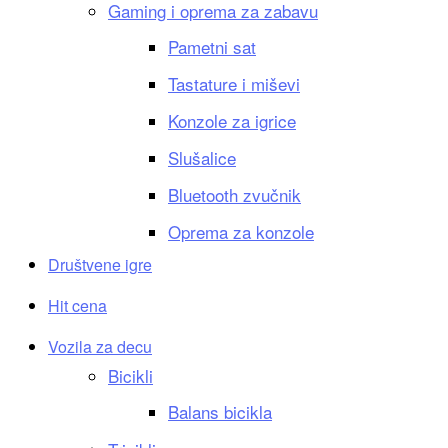
Gaming i oprema za zabavu
Pametni sat
Tastature i miševi
Konzole za igrice
Slušalice
Bluetooth zvučnik
Oprema za konzole
Društvene igre
Hit cena
Vozila za decu
Bicikli
Balans bicikla