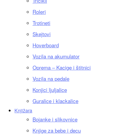
Tricikli
Roleri
Trotineti
Skejtovi
Hoverboard
Vozila na akumulator
Oprema – Kacige i štitnici
Vozila na pedale
Konjici ljuljalice
Guralice i klackalice
Knjižara
Bojanke i slikovnice
Knjige za bebe i decu