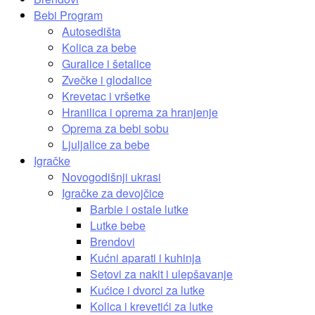
Bebi Program
Autosedišta
Kolica za bebe
Guralice i šetalice
Zvečke i glodalice
Krevetac i vršetke
Hranilica i oprema za hranjenje
Oprema za bebi sobu
Ljuljalice za bebe
Igračke
Novogodišnji ukrasi
Igračke za devojčice
Barbie i ostale lutke
Lutke bebe
Brendovi
Kućni aparati i kuhinja
Setovi za nakit i ulepšavanje
Kućice i dvorci za lutke
Kolica i krevetići za lutke