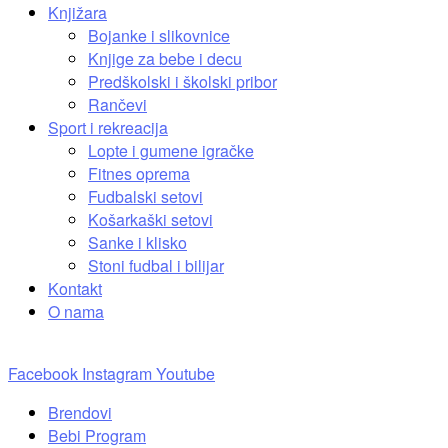
Knjižara
Bojanke i slikovnice
Knjige za bebe i decu
Predškolski i školski pribor
Rančevi
Sport i rekreacija
Lopte i gumene igračke
Fitnes oprema
Fudbalski setovi
Košarkaški setovi
Sanke i klisko
Stoni fudbal i bilijar
Kontakt
O nama
Facebook
Instagram
Youtube
Brendovi
Bebi Program