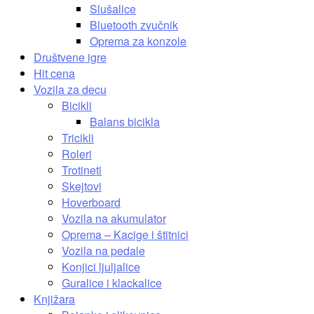
Slušalice
Bluetooth zvučnik
Oprema za konzole
Društvene igre
Hit cena
Vozila za decu
Bicikli
Balans bicikla
Tricikli
Roleri
Trotineti
Skejtovi
Hoverboard
Vozila na akumulator
Oprema – Kacige i štitnici
Vozila na pedale
Konjici ljuljalice
Guralice i klackalice
Knjižara