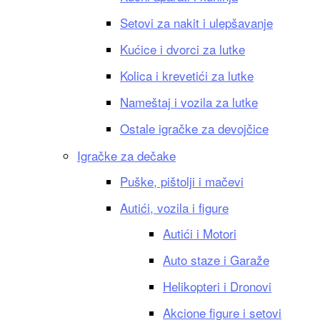
Setovi za nakit i ulepšavanje
Kućice i dvorci za lutke
Kolica i krevetići za lutke
Nameštaj i vozila za lutke
Ostale igračke za devojčice
Igračke za dečake
Puške, pištolji i mačevi
Autići, vozila i figure
Autići i Motori
Auto staze i Garaže
Helikopteri i Dronovi
Akcione figure i setovi