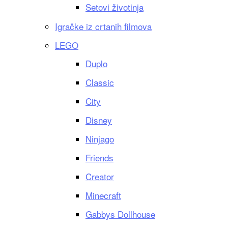
Setovi životinja
Igračke iz crtanih filmova
LEGO
Duplo
Classic
City
Disney
Ninjago
Friends
Creator
Minecraft
Gabbys Dollhouse