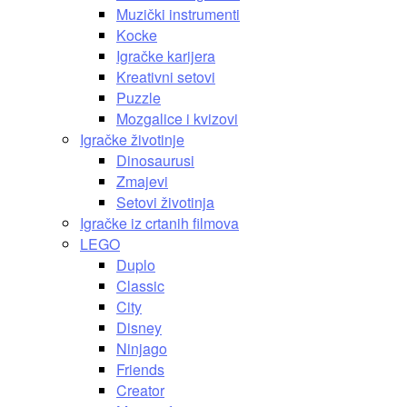
Muzički instrumenti
Kocke
Igračke karijera
Kreativni setovi
Puzzle
Mozgalice i kvizovi
Igračke životinje
Dinosaurusi
Zmajevi
Setovi životinja
Igračke iz crtanih filmova
LEGO
Duplo
Classic
City
Disney
Ninjago
Friends
Creator