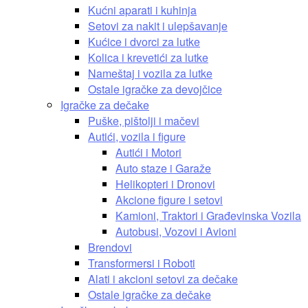
Kućni aparati i kuhinja
Setovi za nakit i ulepšavanje
Kućice i dvorci za lutke
Kolica i krevetići za lutke
Nameštaj i vozila za lutke
Ostale igračke za devojčice
Igračke za dečake
Puške, pištolji i mačevi
Autići, vozila i figure
Autići i Motori
Auto staze i Garaže
Helikopteri i Dronovi
Akcione figure i setovi
Kamioni, Traktori i Građevinska Vozila
Autobusi, Vozovi i Avioni
Brendovi
Transformersi i Roboti
Alati i akcioni setovi za dečake
Ostale igračke za dečake