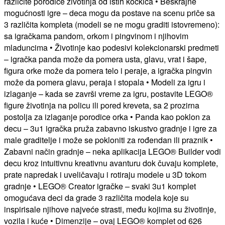
različite porodice životinja od istih kockica • Beskrajne
mogućnosti igre – deca mogu da postave na scenu priče sa
3 različita kompleta (modeli se ne mogu graditi istovremeno):
sa igračkama pandom, orkom i pingvinom i njihovim
mladuncima • Životinje kao podesivi kolekcionarski predmeti
– igračka panda može da pomera usta, glavu, vrat i šape,
figura orke može da pomera telo i peraje, a igračka pingvin
može da pomera glavu, peraja i stopala • Modeli za igru i
izlaganje – kada se završi vreme za igru, postavite LEGO®
figure životinja na policu ili pored kreveta, sa 2 prozirna
postolja za izlaganje porodice orka • Panda kao poklon za
decu – 3u1 igračka pruža zabavno iskustvo gradnje i igre za
male graditelje i može se pokloniti za rođendan ili praznik •
Zabavni način gradnje – neka aplikacija LEGO® Builder vodi
decu kroz intuitivnu kreativnu avanturu dok čuvaju komplete,
prate napredak i uveličavaju i rotiraju modele u 3D tokom
gradnje • LEGO® Creator igračke – svaki 3u1 komplet
omogućava deci da grade 3 različita modela koje su
inspirisale njihove najveće strasti, među kojima su životinje,
vozila i kuće • Dimenzije – ovaj LEGO® komplet od 626