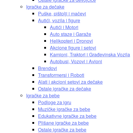
Igračke za dečake
Puške, pištolji i mačevi
Autići, vozila i figure
Autići i Motori
Auto staze i Garaže
Helikopteri i Dronovi
Akcione figure i setovi
Kamioni, Traktori i Građevinska Vozila
Autobusi, Vozovi i Avioni
Brendovi
Transformersi i Roboti
Alati i akcioni setovi za dečake
Ostale igračke za dečake
Igračke za bebe
Podloge za igru
Muzičke igračke za bebe
Edukativne igračke za bebe
Plišane igračke za bebe
Ostale igračke za bebe