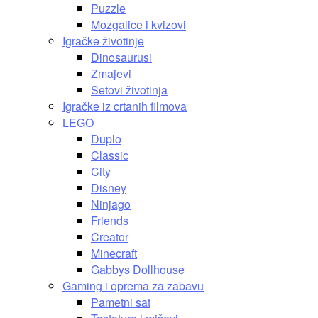
Puzzle
Mozgalice i kvizovi
Igračke životinje
Dinosaurusi
Zmajevi
Setovi životinja
Igračke iz crtanih filmova
LEGO
Duplo
Classic
City
Disney
Ninjago
Friends
Creator
Minecraft
Gabbys Dollhouse
Gaming i oprema za zabavu
Pametni sat