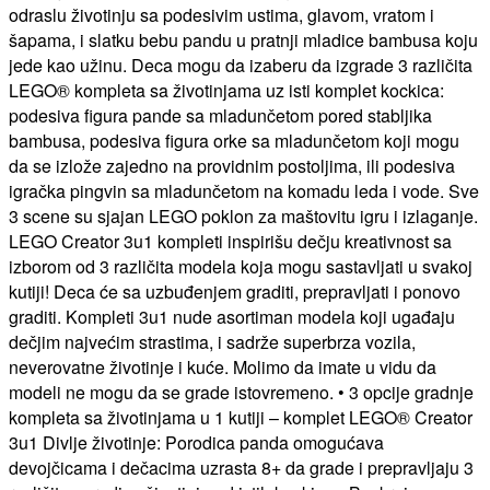
odraslu životinju sa podesivim ustima, glavom, vratom i
šapama, i slatku bebu pandu u pratnji mladice bambusa koju
jede kao užinu. Deca mogu da izaberu da izgrade 3 različita
LEGO® kompleta sa životinjama uz isti komplet kockica:
podesiva figura pande sa mladunčetom pored stabljika
bambusa, podesiva figura orke sa mladunčetom koji mogu
da se izlože zajedno na providnim postoljima, ili podesiva
igračka pingvin sa mladunčetom na komadu leda i vode. Sve
3 scene su sjajan LEGO poklon za maštovitu igru i izlaganje.
LEGO Creator 3u1 kompleti inspirišu dečju kreativnost sa
izborom od 3 različita modela koja mogu sastavljati u svakoj
kutiji! Deca će sa uzbuđenjem graditi, prepravljati i ponovo
graditi. Kompleti 3u1 nude asortiman modela koji ugađaju
dečjim najvećim strastima, i sadrže superbrza vozila,
neverovatne životinje i kuće. Molimo da imate u vidu da
modeli ne mogu da se grade istovremeno. • 3 opcije gradnje
kompleta sa životinjama u 1 kutiji – komplet LEGO® Creator
3u1 Divlje životinje: Porodica panda omogućava
devojčicama i dečacima uzrasta 8+ da grade i prepravljaju 3