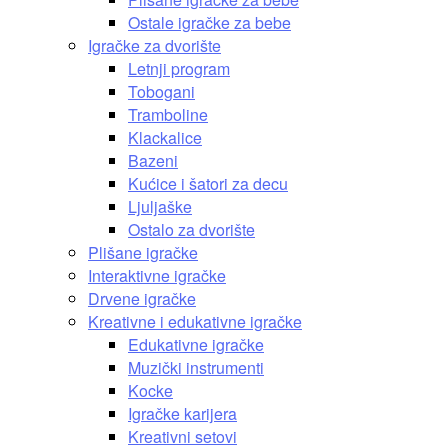
Ostale igračke za bebe
Igračke za dvorište
Letnji program
Tobogani
Tramboline
Klackalice
Bazeni
Kućice i šatori za decu
Ljuljaške
Ostalo za dvorište
Plišane igračke
Interaktivne igračke
Drvene igračke
Kreativne i edukativne igračke
Edukativne igračke
Muzički instrumenti
Kocke
Igračke karijera
Kreativni setovi