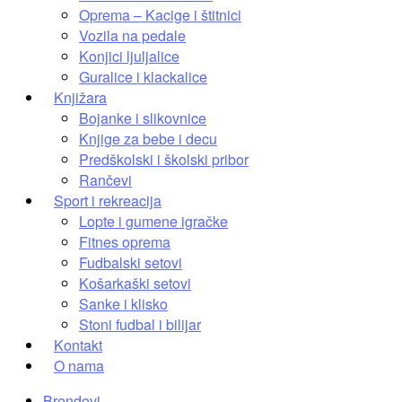
Oprema – Kacige i štitnici
Vozila na pedale
Konjici ljuljalice
Guralice i klackalice
Knjižara
Bojanke i slikovnice
Knjige za bebe i decu
Predškolski i školski pribor
Rančevi
Sport i rekreacija
Lopte i gumene igračke
Fitnes oprema
Fudbalski setovi
Košarkaški setovi
Sanke i klisko
Stoni fudbal i bilijar
Kontakt
O nama
Brendovi