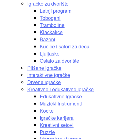
Igračke za dvorište
Letnji program
Tobogani
Tramboline
Klackalice
Bazeni
Kućice i šatori za decu
Ljuljaške
Ostalo za dvorište
Plišane igračke
Interaktivne igračke
Drvene igračke
Kreativne i edukativne igračke
Edukativne igračke
Muzički instrumenti
Kocke
Igračke karijera
Kreativni setovi
Puzzle