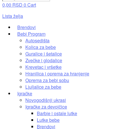
0,00
RSD
0
Cart
Lista želja
Brendovi
Bebi Program
Autosedišta
Kolica za bebe
Guralice i šetalice
Zvečke i glodalice
Krevetac i vršetke
Hranilica i oprema za hranjenje
Oprema za bebi sobu
Ljuljalice za bebe
Igračke
Novogodišnji ukrasi
Igračke za devojčice
Barbie i ostale lutke
Lutke bebe
Brendovi