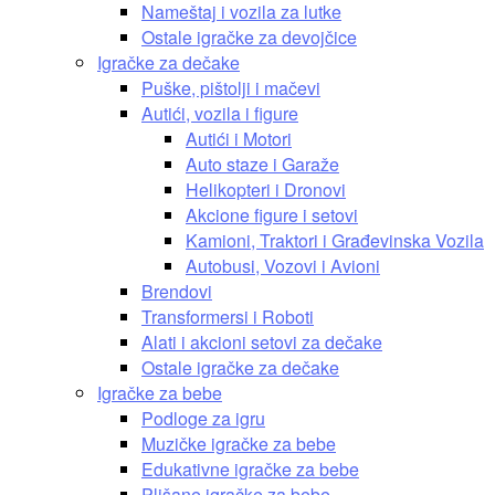
Nameštaj i vozila za lutke
Ostale igračke za devojčice
Igračke za dečake
Puške, pištolji i mačevi
Autići, vozila i figure
Autići i Motori
Auto staze i Garaže
Helikopteri i Dronovi
Akcione figure i setovi
Kamioni, Traktori i Građevinska Vozila
Autobusi, Vozovi i Avioni
Brendovi
Transformersi i Roboti
Alati i akcioni setovi za dečake
Ostale igračke za dečake
Igračke za bebe
Podloge za igru
Muzičke igračke za bebe
Edukativne igračke za bebe
Plišane igračke za bebe