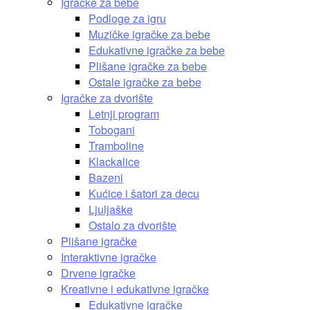
Igračke za bebe
Podloge za igru
Muzičke igračke za bebe
Edukativne igračke za bebe
Plišane igračke za bebe
Ostale igračke za bebe
Igračke za dvorište
Letnji program
Tobogani
Tramboline
Klackalice
Bazeni
Kućice i šatori za decu
Ljuljaške
Ostalo za dvorište
Plišane igračke
Interaktivne igračke
Drvene igračke
Kreativne i edukativne igračke
Edukativne igračke