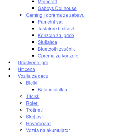
Minecraft
Gabbys Dollhouse
Gaming i oprema za zabavu
Pametni sat
Tastature i miševi
Konzole za igrice
Slušalice
Bluetooth zvučnik
Oprema za konzole
Društvene igre
Hit cena
Vozila za decu
Bicikli
Balans bicikla
Tricikli
Roleri
Trotineti
Skejtovi
Hoverboard
Vozila na akumulator