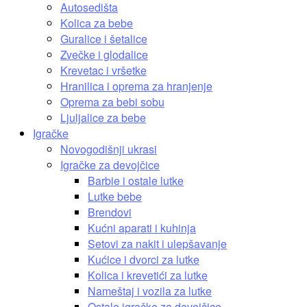
Autosedišta
Kolica za bebe
Guralice i šetalice
Zvečke i glodalice
Krevetac i vršetke
Hranilica i oprema za hranjenje
Oprema za bebi sobu
Ljuljalice za bebe
Igračke
Novogodišnji ukrasi
Igračke za devojčice
Barbie i ostale lutke
Lutke bebe
Brendovi
Kućni aparati i kuhinja
Setovi za nakit i ulepšavanje
Kućice i dvorci za lutke
Kolica i krevetići za lutke
Nameštaj i vozila za lutke
Ostale igračke za devojčice