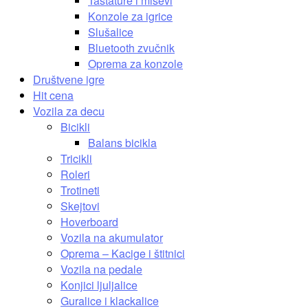
Tastature i miševi
Konzole za igrice
Slušalice
Bluetooth zvučnik
Oprema za konzole
Društvene igre
Hit cena
Vozila za decu
Bicikli
Balans bicikla
Tricikli
Roleri
Trotineti
Skejtovi
Hoverboard
Vozila na akumulator
Oprema – Kacige i štitnici
Vozila na pedale
Konjici ljuljalice
Guralice i klackalice