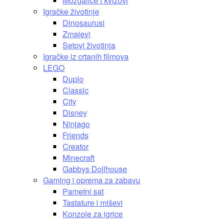
Mozgalice i kvizovi
Igračke životinje
Dinosaurusi
Zmajevi
Setovi životinja
Igračke iz crtanih filmova
LEGO
Duplo
Classic
City
Disney
Ninjago
Friends
Creator
Minecraft
Gabbys Dollhouse
Gaming i oprema za zabavu
Pametni sat
Tastature i miševi
Konzole za igrice