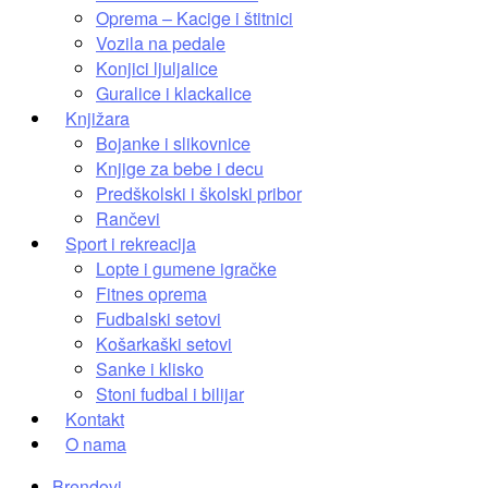
Oprema – Kacige i štitnici
Vozila na pedale
Konjici ljuljalice
Guralice i klackalice
Knjižara
Bojanke i slikovnice
Knjige za bebe i decu
Predškolski i školski pribor
Rančevi
Sport i rekreacija
Lopte i gumene igračke
Fitnes oprema
Fudbalski setovi
Košarkaški setovi
Sanke i klisko
Stoni fudbal i bilijar
Kontakt
O nama
Brendovi