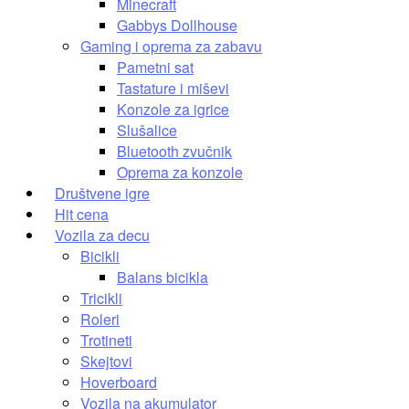
Minecraft
Gabbys Dollhouse
Gaming i oprema za zabavu
Pametni sat
Tastature i miševi
Konzole za igrice
Slušalice
Bluetooth zvučnik
Oprema za konzole
Društvene igre
Hit cena
Vozila za decu
Bicikli
Balans bicikla
Tricikli
Roleri
Trotineti
Skejtovi
Hoverboard
Vozila na akumulator