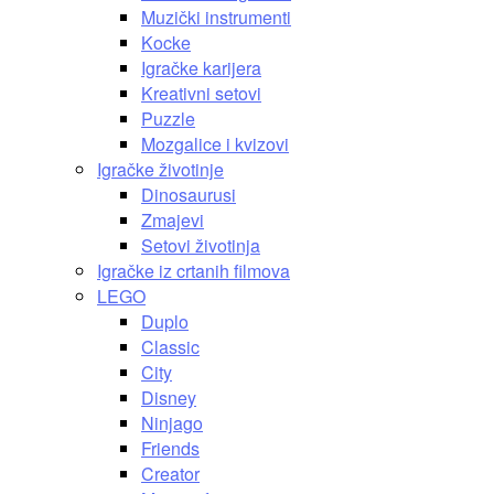
Muzički instrumenti
Kocke
Igračke karijera
Kreativni setovi
Puzzle
Mozgalice i kvizovi
Igračke životinje
Dinosaurusi
Zmajevi
Setovi životinja
Igračke iz crtanih filmova
LEGO
Duplo
Classic
City
Disney
Ninjago
Friends
Creator