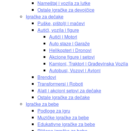
Nameštaj i vozila za lutke
Ostale igračke za devojčice
Igračke za dečake
Puške, pištolji i mačevi
Autići, vozila i figure
Autići i Motori
Auto staze i Garaže
Helikopteri i Dronovi
Akcione figure i setovi
Kamioni, Traktori i Građevinska Vozila
Autobusi, Vozovi i Avioni
Brendovi
Transformersi i Roboti
Alati i akcioni setovi za dečake
Ostale igračke za dečake
Igračke za bebe
Podloge za igru
Muzičke igračke za bebe
Edukativne igračke za bebe
Plišane igračke za bebe