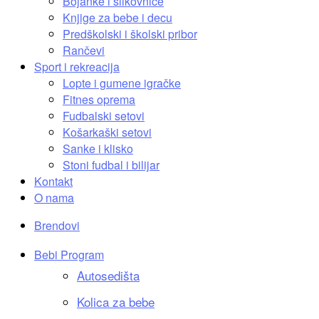
Bojanke i slikovnice
Knjige za bebe i decu
Predškolski i školski pribor
Rančevi
Sport i rekreacija
Lopte i gumene igračke
Fitnes oprema
Fudbalski setovi
Košarkaški setovi
Sanke i klisko
Stoni fudbal i bilijar
Kontakt
O nama
Brendovi
Bebi Program
Autosedišta
Kolica za bebe