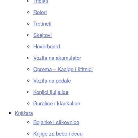
Tricikli
Roleri
Trotineti
Skejtovi
Hoverboard
Vozila na akumulator
Oprema – Kacige i štitnici
Vozila na pedale
Konjici ljuljalice
Guralice i klackalice
Knjižara
Bojanke i slikovnice
Knjige za bebe i decu