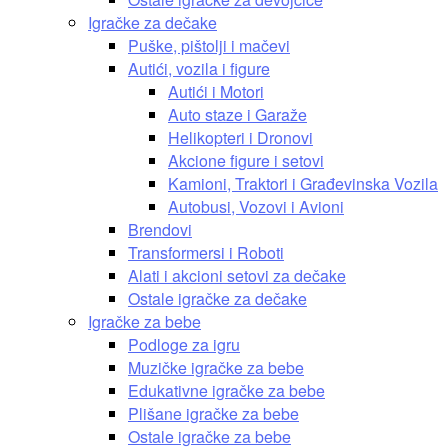
Igračke za dečake
Puške, pištolji i mačevi
Autići, vozila i figure
Autići i Motori
Auto staze i Garaže
Helikopteri i Dronovi
Akcione figure i setovi
Kamioni, Traktori i Građevinska Vozila
Autobusi, Vozovi i Avioni
Brendovi
Transformersi i Roboti
Alati i akcioni setovi za dečake
Ostale igračke za dečake
Igračke za bebe
Podloge za igru
Muzičke igračke za bebe
Edukativne igračke za bebe
Plišane igračke za bebe
Ostale igračke za bebe