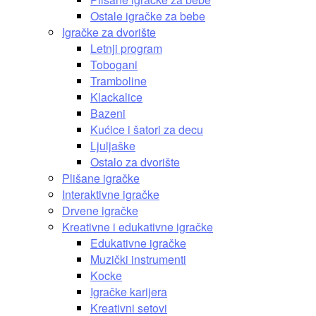
Ostale igračke za bebe
Igračke za dvorište
Letnji program
Tobogani
Tramboline
Klackalice
Bazeni
Kućice i šatori za decu
Ljuljaške
Ostalo za dvorište
Plišane igračke
Interaktivne igračke
Drvene igračke
Kreativne i edukativne igračke
Edukativne igračke
Muzički instrumenti
Kocke
Igračke karijera
Kreativni setovi