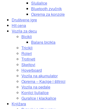
Slušalice
Bluetooth zvučnik
Oprema za konzole
Društvene igre
Hit cena
Vozila za decu
Bicikli
Balans bicikla
Tricikli
Roleri
Trotineti
Skejtovi
Hoverboard
Vozila na akumulator
Oprema – Kacige i štitnici
Vozila na pedale
Konjici ljuljalice
Guralice i klackalice
Knjižara