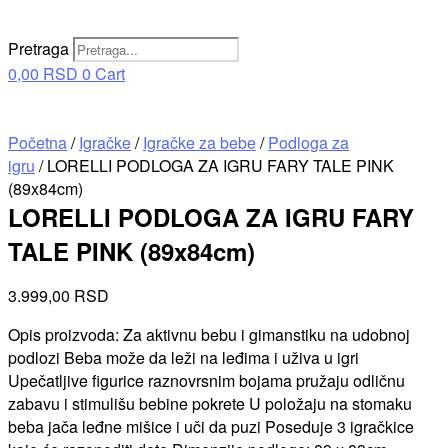
Pretraga
0,00
RSD
0
Cart
Početna
/
Igračke
/
Igračke za bebe
/
Podloga za
igru
/ LORELLI PODLOGA ZA IGRU FARY TALE PINK
(89x84cm)
LORELLI PODLOGA ZA IGRU FARY
TALE PINK (89x84cm)
3.999,00
RSD
Opis proizvoda: Za aktivnu bebu i gimanstiku na udobnoj
podlozi Beba može da leži na leđima i uživa u igri
Upečatljive figurice raznovrsnim bojama pružaju odličnu
zabavu i stimulišu bebine pokrete U položaju na stomaku
beba jača leđne mišice i uči da puzi Poseduje 3 igračkice