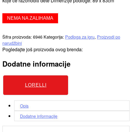
koje će razonoditi dete Dimenzije podloge: 89 x 83cm
NEMA NA ZALIHAMA
Šifra proizvoda:
6946
Kategorija:
Podloga za igru
,
Proizvodi po
narudžbini
Pogledajte još proizvoda ovog brenda:
Dodatne informacije
LORELLI
Opis
Dodatne informacije