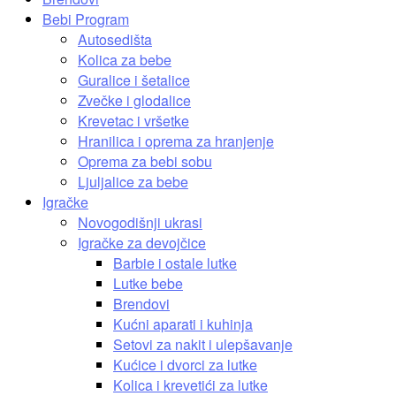
Bebi Program
Autosedišta
Kolica za bebe
Guralice i šetalice
Zvečke i glodalice
Krevetac i vršetke
Hranilica i oprema za hranjenje
Oprema za bebi sobu
Ljuljalice za bebe
Igračke
Novogodišnji ukrasi
Igračke za devojčice
Barbie i ostale lutke
Lutke bebe
Brendovi
Kućni aparati i kuhinja
Setovi za nakit i ulepšavanje
Kućice i dvorci za lutke
Kolica i krevetići za lutke