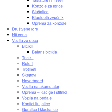
Tastature i miševi
Konzole za igrice
Slušalice
Bluetooth zvučnik
Oprema za konzole
Društvene igre
Hit cena
Vozila za decu
Bicikli
Balans bicikla
Tricikli
Roleri
Trotineti
Skejtovi
Hoverboard
Vozila na akumulator
Oprema – Kacige i štitnici
Vozila na pedale
Konjici ljuljalice
Guralice i klackalice