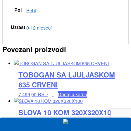
Bebi
Pol
0-12 meseci
Uzrast
Povezani proizvodi
TOBOGAN SA LJULJASKOM
635 CRVENI
7.499,00
RSD
Dodaj u korpu
SLOVA 10 KOM 320X320X100
1.699,00
RSD
Dodaj u korpu