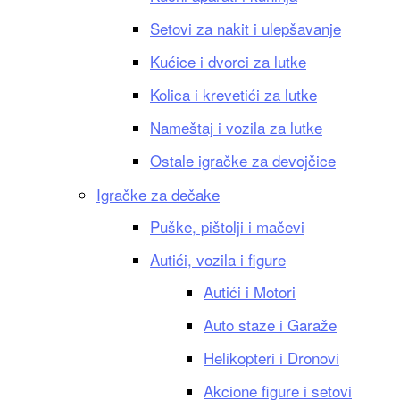
Setovi za nakit i ulepšavanje
Kućice i dvorci za lutke
Kolica i krevetići za lutke
Nameštaj i vozila za lutke
Ostale igračke za devojčice
Igračke za dečake
Puške, pištolji i mačevi
Autići, vozila i figure
Autići i Motori
Auto staze i Garaže
Helikopteri i Dronovi
Akcione figure i setovi