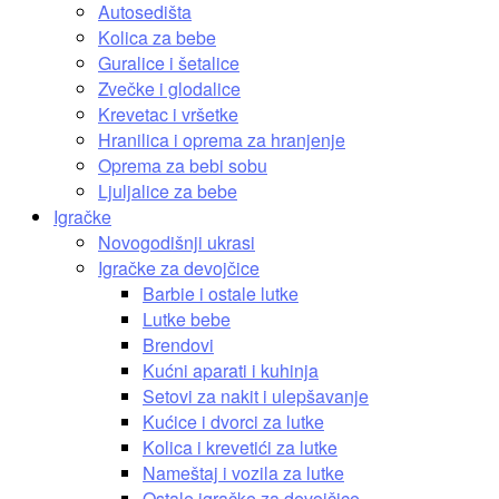
Autosedišta
Kolica za bebe
Guralice i šetalice
Zvečke i glodalice
Krevetac i vršetke
Hranilica i oprema za hranjenje
Oprema za bebi sobu
Ljuljalice za bebe
Igračke
Novogodišnji ukrasi
Igračke za devojčice
Barbie i ostale lutke
Lutke bebe
Brendovi
Kućni aparati i kuhinja
Setovi za nakit i ulepšavanje
Kućice i dvorci za lutke
Kolica i krevetići za lutke
Nameštaj i vozila za lutke
Ostale igračke za devojčice