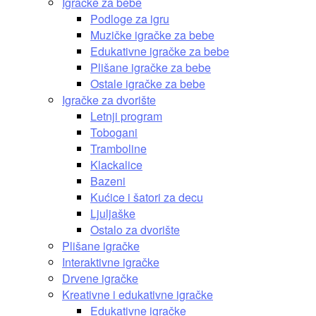
Igračke za bebe
Podloge za igru
Muzičke igračke za bebe
Edukativne igračke za bebe
Plišane igračke za bebe
Ostale igračke za bebe
Igračke za dvorište
Letnji program
Tobogani
Tramboline
Klackalice
Bazeni
Kućice i šatori za decu
Ljuljaške
Ostalo za dvorište
Plišane igračke
Interaktivne igračke
Drvene igračke
Kreativne i edukativne igračke
Edukativne igračke