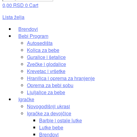
0,00
RSD
0
Cart
Lista želja
Brendovi
Bebi Program
Autosedišta
Kolica za bebe
Guralice i šetalice
Zvečke i glodalice
Krevetac i vršetke
Hranilica i oprema za hranjenje
Oprema za bebi sobu
Ljuljalice za bebe
Igračke
Novogodišnji ukrasi
Igračke za devojčice
Barbie i ostale lutke
Lutke bebe
Brendovi