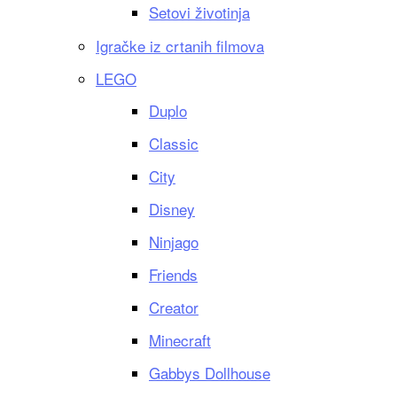
Setovi životinja
Igračke iz crtanih filmova
LEGO
Duplo
Classic
City
Disney
Ninjago
Friends
Creator
Minecraft
Gabbys Dollhouse