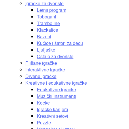
Igračke za dvorište
Letnji program
Tobogani
Tramboline
Klackalice
Bazeni
Kućice i šatori za decu
Ljuljaške
Ostalo za dvorište
Plišane igračke
Interaktivne igračke
Drvene igračke
Kreativne i edukativne igračke
Edukativne igračke
Muzički instrumenti
Kocke
Igračke karijera
Kreativni setovi
Puzzle