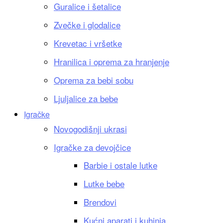
Guralice i šetalice
Zvečke i glodalice
Krevetac i vršetke
Hranilica i oprema za hranjenje
Oprema za bebi sobu
Ljuljalice za bebe
Igračke
Novogodišnji ukrasi
Igračke za devojčice
Barbie i ostale lutke
Lutke bebe
Brendovi
Kućni aparati i kuhinja