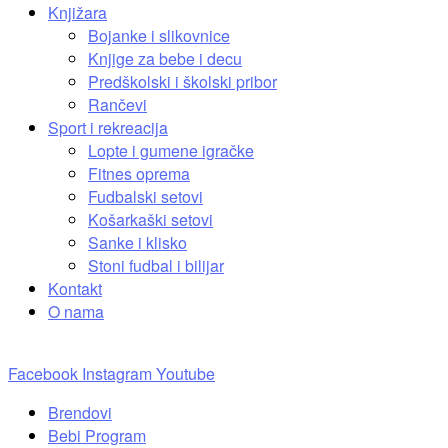
Knjižara
Bojanke i slikovnice
Knjige za bebe i decu
Predškolski i školski pribor
Rančevi
Sport i rekreacija
Lopte i gumene igračke
Fitnes oprema
Fudbalski setovi
Košarkaški setovi
Sanke i klisko
Stoni fudbal i bilijar
Kontakt
O nama
Facebook
Instagram
Youtube
Brendovi
Bebi Program