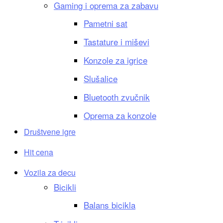
Gaming i oprema za zabavu
Pametni sat
Tastature i miševi
Konzole za igrice
Slušalice
Bluetooth zvučnik
Oprema za konzole
Društvene igre
Hit cena
Vozila za decu
Bicikli
Balans bicikla