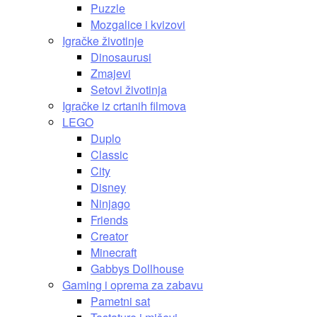
Puzzle
Mozgalice i kvizovi
Igračke životinje
Dinosaurusi
Zmajevi
Setovi životinja
Igračke iz crtanih filmova
LEGO
Duplo
Classic
City
Disney
Ninjago
Friends
Creator
Minecraft
Gabbys Dollhouse
Gaming i oprema za zabavu
Pametni sat