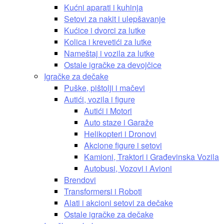
Kućni aparati i kuhinja
Setovi za nakit i ulepšavanje
Kućice i dvorci za lutke
Kolica i krevetići za lutke
Nameštaj i vozila za lutke
Ostale igračke za devojčice
Igračke za dečake
Puške, pištolji i mačevi
Autići, vozila i figure
Autići i Motori
Auto staze i Garaže
Helikopteri i Dronovi
Akcione figure i setovi
Kamioni, Traktori i Građevinska Vozila
Autobusi, Vozovi i Avioni
Brendovi
Transformersi i Roboti
Alati i akcioni setovi za dečake
Ostale igračke za dečake