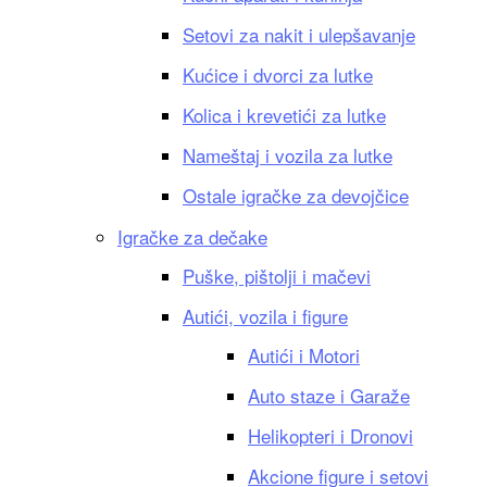
Setovi za nakit i ulepšavanje
Kućice i dvorci za lutke
Kolica i krevetići za lutke
Nameštaj i vozila za lutke
Ostale igračke za devojčice
Igračke za dečake
Puške, pištolji i mačevi
Autići, vozila i figure
Autići i Motori
Auto staze i Garaže
Helikopteri i Dronovi
Akcione figure i setovi