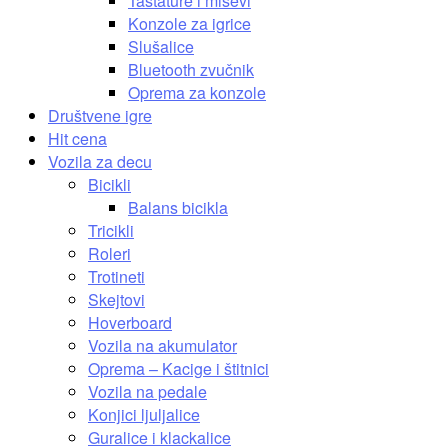
Tastature i miševi
Konzole za igrice
Slušalice
Bluetooth zvučnik
Oprema za konzole
Društvene igre
Hit cena
Vozila za decu
Bicikli
Balans bicikla
Tricikli
Roleri
Trotineti
Skejtovi
Hoverboard
Vozila na akumulator
Oprema – Kacige i štitnici
Vozila na pedale
Konjici ljuljalice
Guralice i klackalice