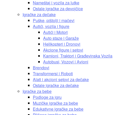
Nameštaj i vozila za lutke
Ostale igračke za devojčice
Igračke za dečake
Puške, pištolji i mačevi
Autići, vozila i figure
Autići i Motori
Auto staze i Garaže
Helikopteri i Dronovi
Akcione figure i setovi
Kamioni, Traktori i Građevinska Vozila
Autobusi, Vozovi i Avioni
Brendovi
Transformersi i Roboti
Alati i akcioni setovi za dečake
Ostale igračke za dečake
Igračke za bebe
Podloge za igru
Muzičke igračke za bebe
Edukativne igračke za bebe
Plišane igračke za bebe