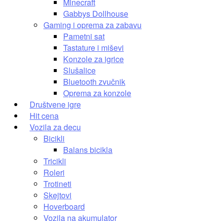
Minecraft
Gabbys Dollhouse
Gaming i oprema za zabavu
Pametni sat
Tastature i miševi
Konzole za igrice
Slušalice
Bluetooth zvučnik
Oprema za konzole
Društvene igre
Hit cena
Vozila za decu
Bicikli
Balans bicikla
Tricikli
Roleri
Trotineti
Skejtovi
Hoverboard
Vozila na akumulator