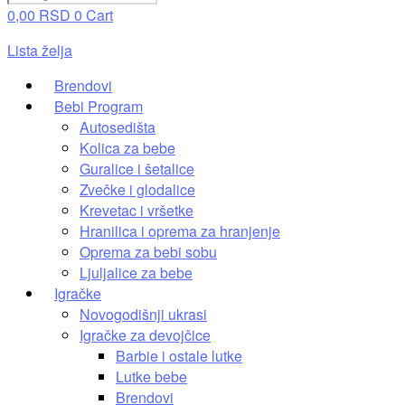
0,00
RSD
0
Cart
Lista želja
Brendovi
Bebi Program
Autosedišta
Kolica za bebe
Guralice i šetalice
Zvečke i glodalice
Krevetac i vršetke
Hranilica i oprema za hranjenje
Oprema za bebi sobu
Ljuljalice za bebe
Igračke
Novogodišnji ukrasi
Igračke za devojčice
Barbie i ostale lutke
Lutke bebe
Brendovi