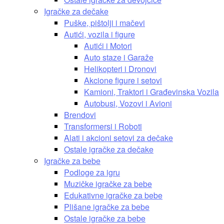
Igračke za dečake
Puške, pištolji i mačevi
Autići, vozila i figure
Autići i Motori
Auto staze i Garaže
Helikopteri i Dronovi
Akcione figure i setovi
Kamioni, Traktori i Građevinska Vozila
Autobusi, Vozovi i Avioni
Brendovi
Transformersi i Roboti
Alati i akcioni setovi za dečake
Ostale igračke za dečake
Igračke za bebe
Podloge za igru
Muzičke igračke za bebe
Edukativne igračke za bebe
Plišane igračke za bebe
Ostale igračke za bebe