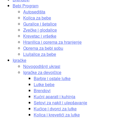
Bebi Program
Autosedišta
Kolica za bebe
Guralice i šetalice
Zvečke i glodalice
Krevetac i vršetke
Hranilica i oprema za hranjenje
Oprema za bebi sobu
Ljuljalice za bebe
Igračke
Novogodišnji ukrasi
Igračke za devojčice
Barbie i ostale lutke
Lutke bebe
Brendovi
Kućni aparati i kuhinja
Setovi za nakit i ulepšavanje
Kućice i dvorci za lutke
Kolica i krevetići za lutke