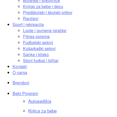
Bojanke i slikovnice
Knjige za bebe i decu
Predškolski i školski pribor
Rančevi
Sport i rekreacija
Lopte i gumene igračke
Fitnes oprema
Fudbalski setovi
Košarkaški setovi
Sanke i klisko
Stoni fudbal i bilijar
Kontakt
O nama
Brendovi
Bebi Program
Autosedišta
Kolica za bebe