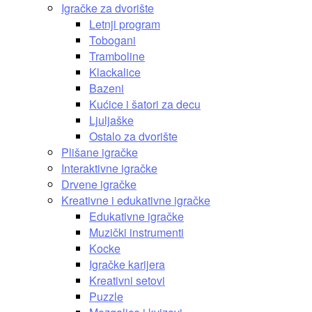
Igračke za dvorište
Letnji program
Tobogani
Tramboline
Klackalice
Bazeni
Kućice i šatori za decu
Ljuljaške
Ostalo za dvorište
Plišane igračke
Interaktivne igračke
Drvene igračke
Kreativne i edukativne igračke
Edukativne igračke
Muzički instrumenti
Kocke
Igračke karijera
Kreativni setovi
Puzzle