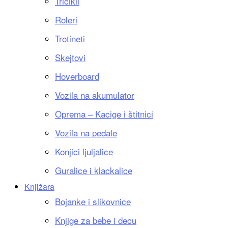
Tricikli
Roleri
Trotineti
Skejtovi
Hoverboard
Vozila na akumulator
Oprema – Kacige i štitnici
Vozila na pedale
Konjici ljuljalice
Guralice i klackalice
Knjižara
Bojanke i slikovnice
Knjige za bebe i decu