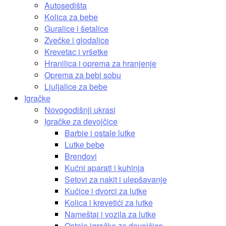
Autosedišta
Kolica za bebe
Guralice i šetalice
Zvečke i glodalice
Krevetac i vršetke
Hranilica i oprema za hranjenje
Oprema za bebi sobu
Ljuljalice za bebe
Igračke
Novogodišnji ukrasi
Igračke za devojčice
Barbie i ostale lutke
Lutke bebe
Brendovi
Kućni aparati i kuhinja
Setovi za nakit i ulepšavanje
Kućice i dvorci za lutke
Kolica i krevetići za lutke
Nameštaj i vozila za lutke
Ostale igračke za devojčice