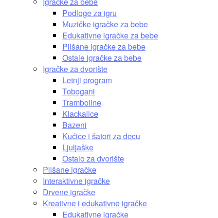
Igračke za bebe
Podloge za igru
Muzičke igračke za bebe
Edukativne igračke za bebe
Plišane igračke za bebe
Ostale igračke za bebe
Igračke za dvorište
Letnji program
Tobogani
Tramboline
Klackalice
Bazeni
Kućice i šatori za decu
Ljuljaške
Ostalo za dvorište
Plišane igračke
Interaktivne igračke
Drvene igračke
Kreativne i edukativne igračke
Edukativne igračke