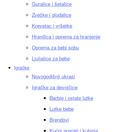
Guralice i šetalice
Zvečke i glodalice
Krevetac i vršetke
Hranilica i oprema za hranjenje
Oprema za bebi sobu
Ljuljalice za bebe
Igračke
Novogodišnji ukrasi
Igračke za devojčice
Barbie i ostale lutke
Lutke bebe
Brendovi
Kućni aparati i kuhinja