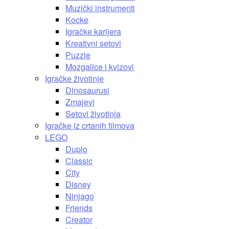
Muzički instrumenti
Kocke
Igračke karijera
Kreativni setovi
Puzzle
Mozgalice i kvizovi
Igračke životinje
Dinosaurusi
Zmajevi
Setovi životinja
Igračke iz crtanih filmova
LEGO
Duplo
Classic
City
Disney
Ninjago
Friends
Creator