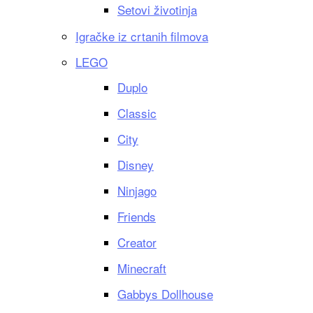
Setovi životinja
Igračke iz crtanih filmova
LEGO
Duplo
Classic
City
Disney
Ninjago
Friends
Creator
Minecraft
Gabbys Dollhouse