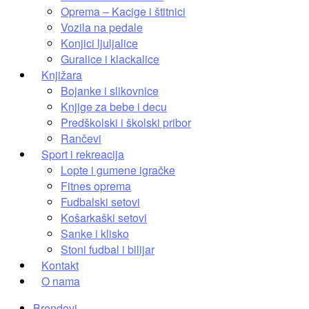
Oprema – Kacige i štitnici
Vozila na pedale
Konjici ljuljalice
Guralice i klackalice
Knjižara
Bojanke i slikovnice
Knjige za bebe i decu
Predškolski i školski pribor
Rančevi
Sport i rekreacija
Lopte i gumene igračke
Fitnes oprema
Fudbalski setovi
Košarkaški setovi
Sanke i klisko
Stoni fudbal i bilijar
Kontakt
O nama
Brendovi