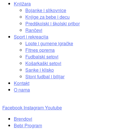
Knjižara
Bojanke i slikovnice
Knjige za bebe i decu
Predškolski i školski pribor
Rančevi
Sport i rekreacija
Lopte i gumene igračke
Fitnes oprema
Fudbalski setovi
Košarkaški setovi
Sanke i klisko
Stoni fudbal i bilijar
Kontakt
O nama
Facebook
Instagram
Youtube
Brendovi
Bebi Program