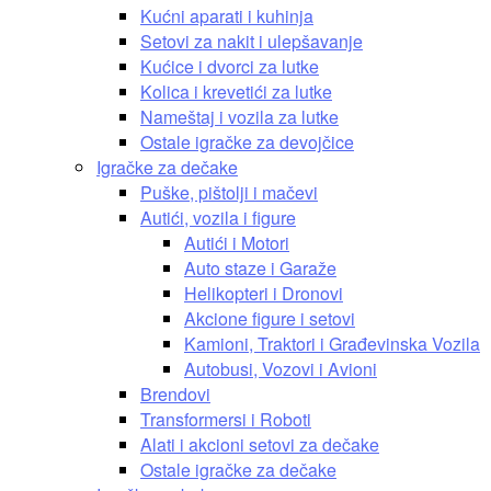
Kućni aparati i kuhinja
Setovi za nakit i ulepšavanje
Kućice i dvorci za lutke
Kolica i krevetići za lutke
Nameštaj i vozila za lutke
Ostale igračke za devojčice
Igračke za dečake
Puške, pištolji i mačevi
Autići, vozila i figure
Autići i Motori
Auto staze i Garaže
Helikopteri i Dronovi
Akcione figure i setovi
Kamioni, Traktori i Građevinska Vozila
Autobusi, Vozovi i Avioni
Brendovi
Transformersi i Roboti
Alati i akcioni setovi za dečake
Ostale igračke za dečake