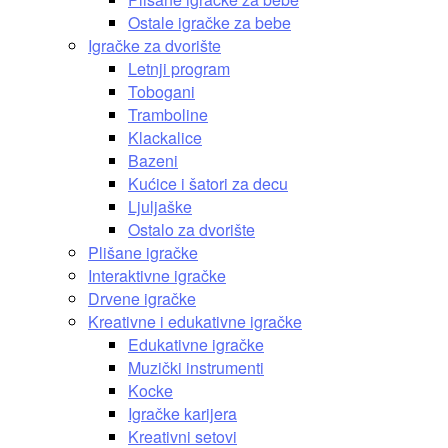
Ostale igračke za bebe
Igračke za dvorište
Letnji program
Tobogani
Tramboline
Klackalice
Bazeni
Kućice i šatori za decu
Ljuljaške
Ostalo za dvorište
Plišane igračke
Interaktivne igračke
Drvene igračke
Kreativne i edukativne igračke
Edukativne igračke
Muzički instrumenti
Kocke
Igračke karijera
Kreativni setovi