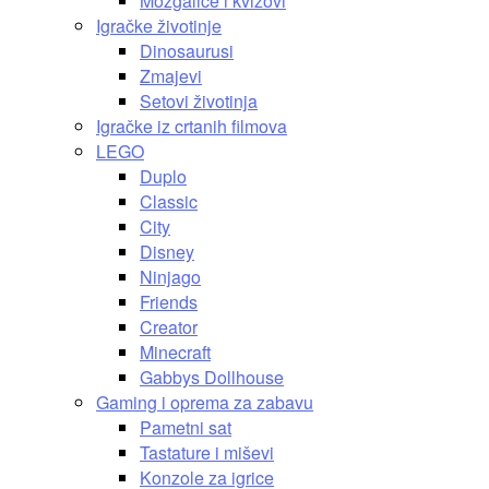
Mozgalice i kvizovi
Igračke životinje
Dinosaurusi
Zmajevi
Setovi životinja
Igračke iz crtanih filmova
LEGO
Duplo
Classic
City
Disney
Ninjago
Friends
Creator
Minecraft
Gabbys Dollhouse
Gaming i oprema za zabavu
Pametni sat
Tastature i miševi
Konzole za igrice