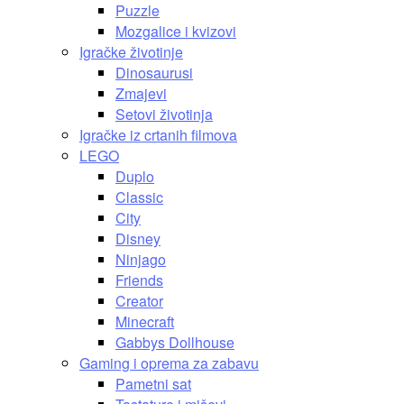
Puzzle
Mozgalice i kvizovi
Igračke životinje
Dinosaurusi
Zmajevi
Setovi životinja
Igračke iz crtanih filmova
LEGO
Duplo
Classic
City
Disney
Ninjago
Friends
Creator
Minecraft
Gabbys Dollhouse
Gaming i oprema za zabavu
Pametni sat