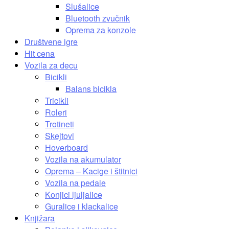
Slušalice
Bluetooth zvučnik
Oprema za konzole
Društvene igre
Hit cena
Vozila za decu
Bicikli
Balans bicikla
Tricikli
Roleri
Trotineti
Skejtovi
Hoverboard
Vozila na akumulator
Oprema – Kacige i štitnici
Vozila na pedale
Konjici ljuljalice
Guralice i klackalice
Knjižara