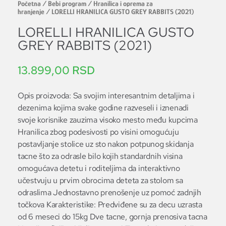
Početna
/
Bebi program
/
Hranilica i oprema za
hranjenje
/ LORELLI HRANILICA GUSTO GREY RABBITS (2021)
LORELLI HRANILICA GUSTO
GREY RABBITS (2021)
13.899,00
RSD
Opis proizvoda: Sa svojim interesantnim detaljima i
dezenima kojima svake godine razveseli i iznenadi
svoje korisnike zauzima visoko mesto među kupcima
Hranilica zbog podesivosti po visini omogućuju
postavljanje stolice uz sto nakon potpunog skidanja
tacne što za odrasle bilo kojih standardnih visina
omogućava detetu i roditeljima da interaktivno
učestvuju u prvim obrocima deteta za stolom sa
odraslima Jednostavno prenošenje uz pomoć zadnjih
točkova Karakteristike: Predviđene su za decu uzrasta
od 6 meseci do 15kg Dve tacne, gornja prenosiva tacna