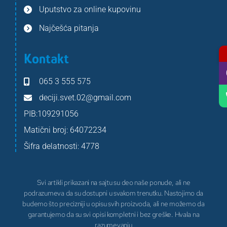
Uputstvo za online kupovinu
Najčešća pitanja
Kontakt
065 3 555 575
deciji.svet.02@gmail.com
PIB:109291056
Matični broj: 64072234
Šifra delatnosti: 4778
Svi artikli prikazani na sajtu su deo naše ponude, ali ne
podrazumeva da su dostupni u svakom trenutku. Nastojimo da
budemo što precizniji u opisu svih proizvoda, ali ne možemo da
garantujemo da su svi opisi kompletni i bez greške. Hvala na
razumevanju