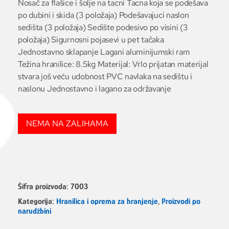
Nosač za flašice i šolje na tacni Tacna koja se podešava
po dubini i skida (3 položaja) Podešavajuci naslon
sedišta (3 položaja) Sedište podesivo po visini (3
položaja) Sigurnosni pojasevi u pet tačaka
Jednostavno sklapanje Lagani aluminijumski ram
Težina hranilice: 8.5kg Materijal: Vrlo prijatan materijal
stvara još veću udobnost PVC navlaka na sedištu i
naslonu Jednostavno i lagano za održavanje
NEMA NA ZALIHAMA
Šifra proizvoda:
7003
Kategorija:
Hranilica i oprema za hranjenje
,
Proizvodi po
narudžbini