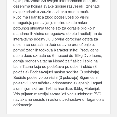
Opis proizvoda: Sa svojim interesantnim detaljima i
dezenima kojima svake godine razveseli i iznenadi
svoje korisnike zauzima visoko mesto među
kupcima Hranilica zbog podesivosti po visini
omogućuju postavljanje stolice uz sto nakon
potpunog skidanja tacne što za odrasle bilo kojih
standardnih visina omogućava detetu i roditeljima da
interaktivno učestvuju u prvim obrocima deteta za
stolom sa odraslima Jednostavno prenošenje uz
pomoć zadnjih točkova Karakteristike: Predviđene
su za decu uzrasta od 6 meseci do 15kg Dve tacne,
gornja prenosiva tacna Nosač za flašice i šolje na
tacni Tacna koja se podešava po dubini i skida (3
položaja) Podešavajuci naslon sedišta (3 položaja)
Sedište podesivo po visini (3 položaja) Sigurnosni
pojasevi u pet tačaka Jednostavno sklapanje Lagani
aluminijumski ram Težina hranilice: 8.5kg Materijal:
Vrlo prijatan materijal stvara još veću udobnost PVC
navlaka na sedištu i naslonu Jednostavno i lagano za
održavanje