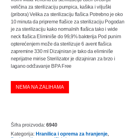
veličina za sterilizaciju pumpica, kašika i viljuški
(pribora) Velika za sterilizaciju flašica Potrebno je oko
10 minuta da pripreme flašice za sterilizaciju Pogodan
je za sterilizaciju kako normalnih flašica tako i wide
neck flašica Eliminiše do 99,9% bakterija Pod punim
opterećenjem može da sterilizuje 6 avent flašica
zapremine 330 ml Dizajniran je tako da eliminiše
neprijatne mirise Sterilizator je dizajniran za brzo i
lagano održavanje BPA Free
NEMA NA ZALIHAMA
Šifra proizvoda:
6940
Kategorija:
Hranilica i oprema za hranjenje
,