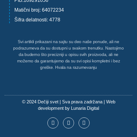
PIB:109291056
Matični broj: 64072234
Šifra delatnosti: 4778
Svi artikli prikazani na sajtu su deo naše ponude, ali ne
podrazumeva da su dostupni u svakom trenutku. Nastojimo
da budemo što precizniji u opisu svih proizvoda, ali ne
možemo da garantujemo da su svi opisi kompletni i bez
greške. Hvala na razumevanju
© 2024 Dečiji svet | Sva prava zadržana | Web
development by
Lunaria Digital