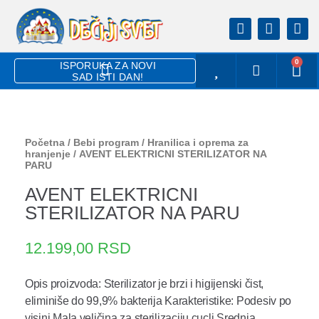
0
ISPORUKA ZA NOVI
SAD ISTI DAN!
Početna
/
Bebi program
/
Hranilica i oprema za
hranjenje
/ AVENT ELEKTRICNI STERILIZATOR NA
PARU
AVENT ELEKTRICNI
STERILIZATOR NA PARU
12.199,00
RSD
Opis proizvoda: Sterilizator je brzi i higijenski čist,
eliminiše do 99,9% bakterija Karakteristike: Podesiv po
visini Mala veličina za sterilizaciju cucli Srednja