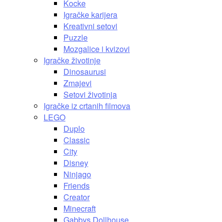
Kocke
Igračke karijera
Kreativni setovi
Puzzle
Mozgalice i kvizovi
Igračke životinje
Dinosaurusi
Zmajevi
Setovi životinja
Igračke iz crtanih filmova
LEGO
Duplo
Classic
City
Disney
Ninjago
Friends
Creator
Minecraft
Gabbys Dollhouse