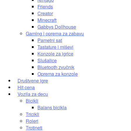
Friends
Creator
Minecraft
Gabbys Dollhouse
Gaming i oprema za zabavu
Pametni sat
Tastature i miševi
Konzole za igrice
Slušalice
Bluetooth zvučnik
Oprema za konzole
Društvene igre
Hit cena
Vozila za decu
Bicikli
Balans bicikla
Tricikli
Roleri
Trotineti