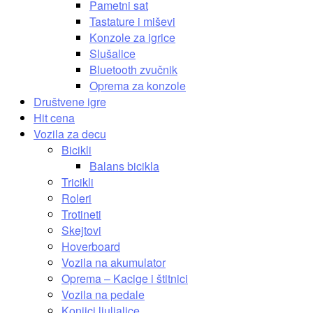
Pametni sat
Tastature i miševi
Konzole za igrice
Slušalice
Bluetooth zvučnik
Oprema za konzole
Društvene igre
Hit cena
Vozila za decu
Bicikli
Balans bicikla
Tricikli
Roleri
Trotineti
Skejtovi
Hoverboard
Vozila na akumulator
Oprema – Kacige i štitnici
Vozila na pedale
Konjici ljuljalice