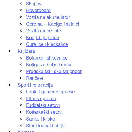
Skejtovi
Hoverboard
Vozila na akumulator
Oprema – Kacige i štitnici
Vozila na pedale
Konjici ljuljalice
Guralice i klackalice
Knjižara
Bojanke i slikovnice
Knjige za bebe i decu
Predškolski i školski pribor
Rančevi
Sport i rekreacija
Lopte i gumene igračke
Fitnes oprema
Fudbalski setovi
Košarkaški setovi
Sanke i klisko
Stoni fudbal i bilijar