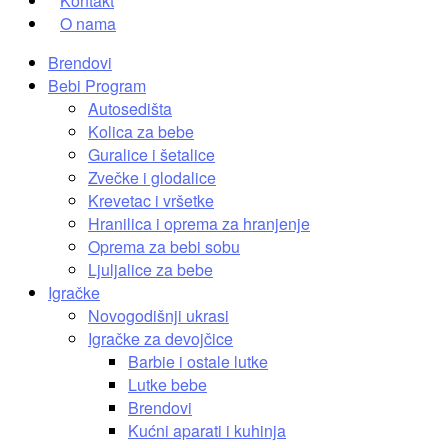
Kontakt
O nama
Brendovi
Bebi Program
Autosedišta
Kolica za bebe
Guralice i šetalice
Zvečke i glodalice
Krevetac i vršetke
Hranilica i oprema za hranjenje
Oprema za bebi sobu
Ljuljalice za bebe
Igračke
Novogodišnji ukrasi
Igračke za devojčice
Barbie i ostale lutke
Lutke bebe
Brendovi
Kućni aparati i kuhinja