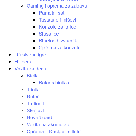
Gaming i oprema za zabavu
Pametni sat
Tastature i miševi
Konzole za igrice
Slušalice
Bluetooth zvučnik
Oprema za konzole
Društvene igre
Hit cena
Vozila za decu
Bicikli
Balans bicikla
Tricikli
Roleri
Trotineti
Skejtovi
Hoverboard
Vozila na akumulator
Oprema – Kacige i štitnici