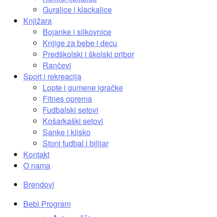
Guralice i klackalice
Knjižara
Bojanke i slikovnice
Knjige za bebe i decu
Predškolski i školski pribor
Rančevi
Sport i rekreacija
Lopte i gumene igračke
Fitnes oprema
Fudbalski setovi
Košarkaški setovi
Sanke i klisko
Stoni fudbal i bilijar
Kontakt
O nama
Brendovi
Bebi Program