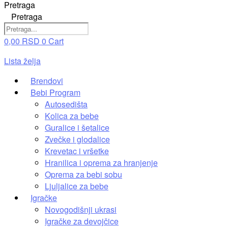
Pretraga
Pretraga
0,00
RSD
0
Cart
Lista želja
Brendovi
Bebi Program
Autosedišta
Kolica za bebe
Guralice i šetalice
Zvečke i glodalice
Krevetac i vršetke
Hranilica i oprema za hranjenje
Oprema za bebi sobu
Ljuljalice za bebe
Igračke
Novogodišnji ukrasi
Igračke za devojčice