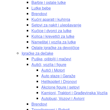
Barbie i ostale lutke
Lutke bebe
Brendovi
Kućni aparati i kuhinja
Setovi za nakit i ulepšavanje
Kućice i dvorci za lutke
Kolica i krevetići za lutke
Nameštaj i vozila za lutke
Ostale igračke za devojčice
Igračke za dečake
Puške, pištolji i mačevi
Autići, vozila i figure
Autići i Motori
Auto staze i Garaže
Helikopteri i Dronovi
Akcione figure i setovi
Kamioni, Traktori i Građevinska Vozila
Autobusi, Vozovi i Avioni
Brendovi
Transformersi i Roboti