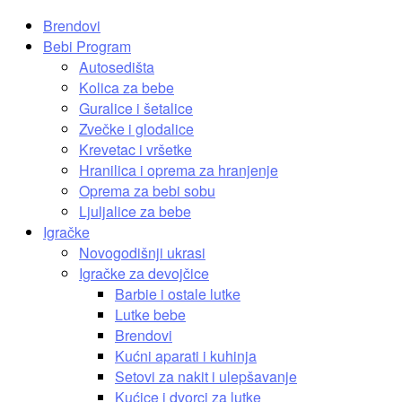
Brendovi
Bebi Program
Autosedišta
Kolica za bebe
Guralice i šetalice
Zvečke i glodalice
Krevetac i vršetke
Hranilica i oprema za hranjenje
Oprema za bebi sobu
Ljuljalice za bebe
Igračke
Novogodišnji ukrasi
Igračke za devojčice
Barbie i ostale lutke
Lutke bebe
Brendovi
Kućni aparati i kuhinja
Setovi za nakit i ulepšavanje
Kućice i dvorci za lutke