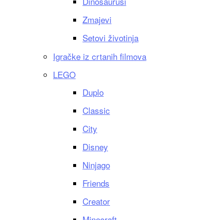
Dinosaurusi
Zmajevi
Setovi životinja
Igračke iz crtanih filmova
LEGO
Duplo
Classic
City
Disney
Ninjago
Friends
Creator
Minecraft