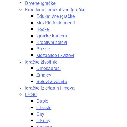
Drvene igračke
Kreativne i edukativne igračke
Edukativne igračke
Muzički instrumenti
Kocke
Igračke karijera
Kreativni setovi
Puzzle
Mozgalice i kvizovi
Igračke životinje
Dinosaurusi
Zmajevi
Setovi životinja
Igračke iz crtanih filmova
LEGO
Duplo
Classic
City
Disney
Ninjago