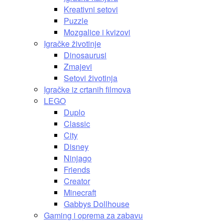
Kreativni setovi
Puzzle
Mozgalice i kvizovi
Igračke životinje
Dinosaurusi
Zmajevi
Setovi životinja
Igračke iz crtanih filmova
LEGO
Duplo
Classic
City
Disney
Ninjago
Friends
Creator
Minecraft
Gabbys Dollhouse
Gaming i oprema za zabavu