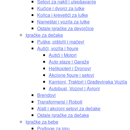
Setovi za nakit i ulepšavanje
Kućice i dvorci za lutke
Kolica i krevetići za lutke
Nameštaj i vozila za lutke
Ostale igračke za devojčice
Igračke za dečake
Puške, pištolji i mačevi
Autići, vozila i figure
Autići i Motori
Auto staze i Garaže
Helikopteri i Dronovi
Akcione figure i setovi
Kamioni, Traktori i Građevinska Vozila
Autobusi, Vozovi i Avioni
Brendovi
Transformersi i Roboti
Alati i akcioni setovi za dečake
Ostale igračke za dečake
Igračke za bebe
Podloge za igru