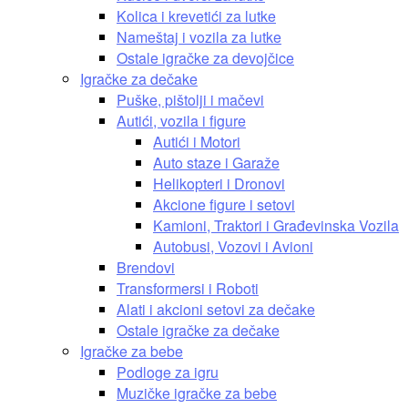
Kolica i krevetići za lutke
Nameštaj i vozila za lutke
Ostale igračke za devojčice
Igračke za dečake
Puške, pištolji i mačevi
Autići, vozila i figure
Autići i Motori
Auto staze i Garaže
Helikopteri i Dronovi
Akcione figure i setovi
Kamioni, Traktori i Građevinska Vozila
Autobusi, Vozovi i Avioni
Brendovi
Transformersi i Roboti
Alati i akcioni setovi za dečake
Ostale igračke za dečake
Igračke za bebe
Podloge za igru
Muzičke igračke za bebe