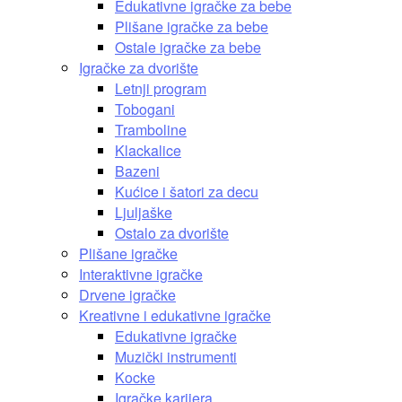
Edukativne igračke za bebe
Plišane igračke za bebe
Ostale igračke za bebe
Igračke za dvorište
Letnji program
Tobogani
Tramboline
Klackalice
Bazeni
Kućice i šatori za decu
Ljuljaške
Ostalo za dvorište
Plišane igračke
Interaktivne igračke
Drvene igračke
Kreativne i edukativne igračke
Edukativne igračke
Muzički instrumenti
Kocke
Igračke karijera