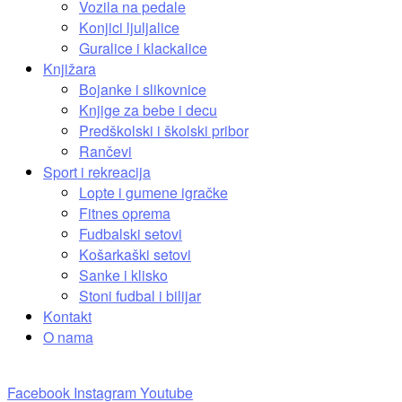
Vozila na pedale
Konjici ljuljalice
Guralice i klackalice
Knjižara
Bojanke i slikovnice
Knjige za bebe i decu
Predškolski i školski pribor
Rančevi
Sport i rekreacija
Lopte i gumene igračke
Fitnes oprema
Fudbalski setovi
Košarkaški setovi
Sanke i klisko
Stoni fudbal i bilijar
Kontakt
O nama
Facebook
Instagram
Youtube