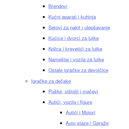
Brendovi
Kućni aparati i kuhinja
Setovi za nakit i ulepšavanje
Kućice i dvorci za lutke
Kolica i krevetići za lutke
Nameštaj i vozila za lutke
Ostale igračke za devojčice
Igračke za dečake
Puške, pištolji i mačevi
Autići, vozila i figure
Autići i Motori
Auto staze i Garaže