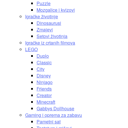
Puzzle
Mozgalice i kvizovi
Igračke životinje
Dinosaurusi
Zmajevi
Setovi životinja
Igračke iz crtanih filmova
LEGO
Duplo
Classic
City
Disney
Ninjago
Friends
Creator
Minecraft
Gabbys Dollhouse
Gaming i oprema za zabavu
Pametni sat