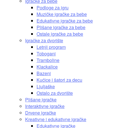
Igračke za bebe
Podloge za igru
Muzičke igračke za bebe
Edukativne igračke za bebe
Plišane igračke za bebe
Ostale igračke za bebe
Igračke za dvorište
Letnji program
Tobogani
Tramboline
Klackalice
Bazeni
Kućice i šatori za decu
Ljuljaške
Ostalo za dvorište
Plišane igračke
Interaktivne igračke
Drvene igračke
Kreativne i edukativne igračke
Edukativne igračke