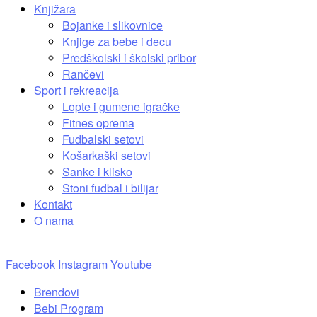
Knjižara
Bojanke i slikovnice
Knjige za bebe i decu
Predškolski i školski pribor
Rančevi
Sport i rekreacija
Lopte i gumene igračke
Fitnes oprema
Fudbalski setovi
Košarkaški setovi
Sanke i klisko
Stoni fudbal i bilijar
Kontakt
O nama
Facebook
Instagram
Youtube
Brendovi
Bebi Program