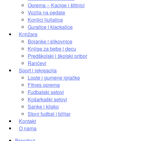
Oprema – Kacige i štitnici
Vozila na pedale
Konjici ljuljalice
Guralice i klackalice
Knjižara
Bojanke i slikovnice
Knjige za bebe i decu
Predškolski i školski pribor
Rančevi
Sport i rekreacija
Lopte i gumene igračke
Fitnes oprema
Fudbalski setovi
Košarkaški setovi
Sanke i klisko
Stoni fudbal i bilijar
Kontakt
O nama
Brendovi