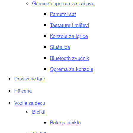
Gaming i oprema za zabavu
Pametni sat
Tastature i miševi
Konzole za igrice
Slušalice
Bluetooth zvučnik
Oprema za konzole
Društvene igre
Hit cena
Vozila za decu
Bicikli
Balans bicikla