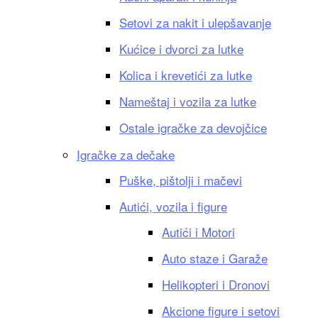
Setovi za nakit i ulepšavanje
Kućice i dvorci za lutke
Kolica i krevetići za lutke
Nameštaj i vozila za lutke
Ostale igračke za devojčice
Igračke za dečake
Puške, pištolji i mačevi
Autići, vozila i figure
Autići i Motori
Auto staze i Garaže
Helikopteri i Dronovi
Akcione figure i setovi