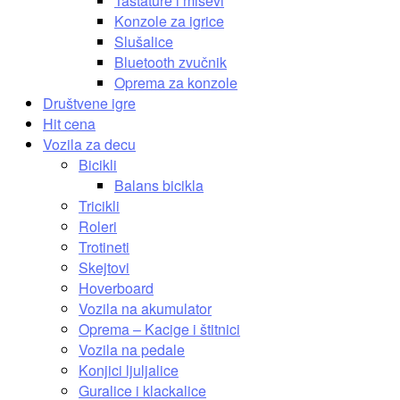
Tastature i miševi
Konzole za igrice
Slušalice
Bluetooth zvučnik
Oprema za konzole
Društvene igre
Hit cena
Vozila za decu
Bicikli
Balans bicikla
Tricikli
Roleri
Trotineti
Skejtovi
Hoverboard
Vozila na akumulator
Oprema – Kacige i štitnici
Vozila na pedale
Konjici ljuljalice
Guralice i klackalice