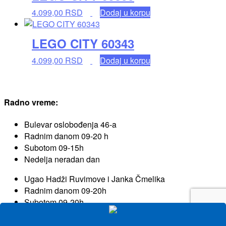
4.099,00
RSD
Dodaj u korpu
LEGO CITY 60343
4.099,00
RSD
Dodaj u korpu
Radno vreme:
Bulevar oslobođenja 46-a
Radnim danom 09-20 h
Subotom 09-15h
Nedelja neradan dan
Ugao Hadži Ruvimove i Janka Čmelika
Radnim danom 09-20h
Subotom 09-20h
Nedelja neradan dan