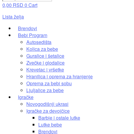
0,00
RSD
0
Cart
Lista želja
Brendovi
Bebi Program
Autosedišta
Kolica za bebe
Guralice i šetalice
Zvečke i glodalice
Krevetac i vršetke
Hranilica i oprema za hranjenje
Oprema za bebi sobu
Ljuljalice za bebe
Igračke
Novogodišnji ukrasi
Igračke za devojčice
Barbie i ostale lutke
Lutke bebe
Brendovi