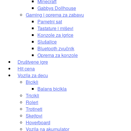
Minecraft
Gabbys Dollhouse
Gaming i oprema za zabavu
Pametni sat
Tastature i miševi
Konzole za igrice
Slušalice
Bluetooth zvučnik
Oprema za konzole
Društvene igre
Hit cena
Vozila za decu
Bicikli
Balans bicikla
Tricikli
Roleri
Trotineti
Skejtovi
Hoverboard
Vozila na akumulator