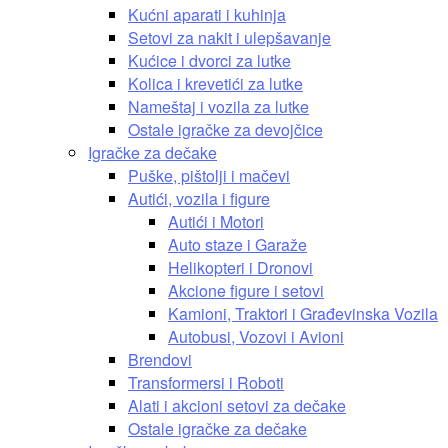
Kućni aparati i kuhinja
Setovi za nakit i ulepšavanje
Kućice i dvorci za lutke
Kolica i krevetići za lutke
Nameštaj i vozila za lutke
Ostale igračke za devojčice
Igračke za dečake
Puške, pištolji i mačevi
Autići, vozila i figure
Autići i Motori
Auto staze i Garaže
Helikopteri i Dronovi
Akcione figure i setovi
Kamioni, Traktori i Građevinska Vozila
Autobusi, Vozovi i Avioni
Brendovi
Transformersi i Roboti
Alati i akcioni setovi za dečake
Ostale igračke za dečake