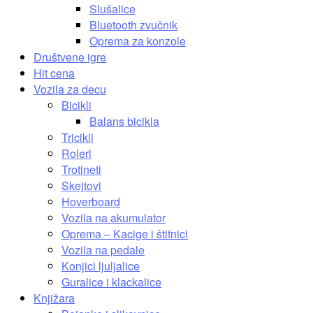
Slušalice
Bluetooth zvučnik
Oprema za konzole
Društvene igre
Hit cena
Vozila za decu
Bicikli
Balans bicikla
Tricikli
Roleri
Trotineti
Skejtovi
Hoverboard
Vozila na akumulator
Oprema – Kacige i štitnici
Vozila na pedale
Konjici ljuljalice
Guralice i klackalice
Knjižara