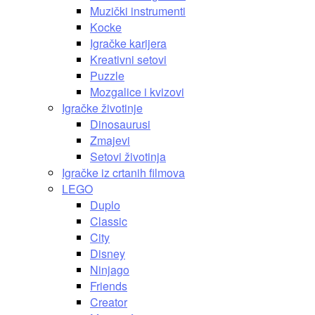
Muzički instrumenti
Kocke
Igračke karijera
Kreativni setovi
Puzzle
Mozgalice i kvizovi
Igračke životinje
Dinosaurusi
Zmajevi
Setovi životinja
Igračke iz crtanih filmova
LEGO
Duplo
Classic
City
Disney
Ninjago
Friends
Creator