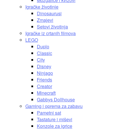
Mozgalice i kvizovi
Igračke životinje
Dinosaurusi
Zmajevi
Setovi životinja
Igračke iz crtanih filmova
LEGO
Duplo
Classic
City
Disney
Ninjago
Friends
Creator
Minecraft
Gabbys Dollhouse
Gaming i oprema za zabavu
Pametni sat
Tastature i miševi
Konzole za igrice