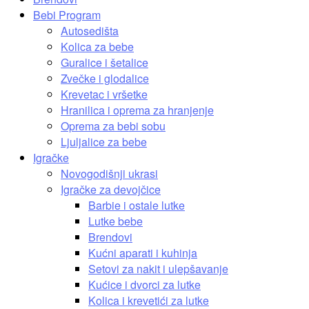
Bebi Program
Autosedišta
Kolica za bebe
Guralice i šetalice
Zvečke i glodalice
Krevetac i vršetke
Hranilica i oprema za hranjenje
Oprema za bebi sobu
Ljuljalice za bebe
Igračke
Novogodišnji ukrasi
Igračke za devojčice
Barbie i ostale lutke
Lutke bebe
Brendovi
Kućni aparati i kuhinja
Setovi za nakit i ulepšavanje
Kućice i dvorci za lutke
Kolica i krevetići za lutke