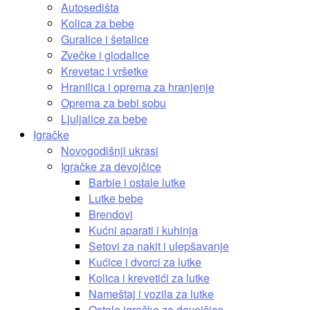
Autosedišta
Kolica za bebe
Guralice i šetalice
Zvečke i glodalice
Krevetac i vršetke
Hranilica i oprema za hranjenje
Oprema za bebi sobu
Ljuljalice za bebe
Igračke
Novogodišnji ukrasi
Igračke za devojčice
Barbie i ostale lutke
Lutke bebe
Brendovi
Kućni aparati i kuhinja
Setovi za nakit i ulepšavanje
Kućice i dvorci za lutke
Kolica i krevetići za lutke
Nameštaj i vozila za lutke
Ostale igračke za devojčice