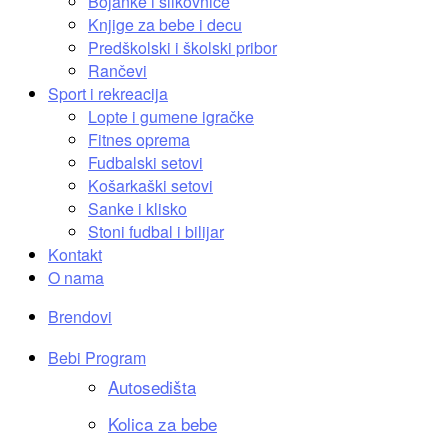
Bojanke i slikovnice
Knjige za bebe i decu
Predškolski i školski pribor
Rančevi
Sport i rekreacija
Lopte i gumene igračke
Fitnes oprema
Fudbalski setovi
Košarkaški setovi
Sanke i klisko
Stoni fudbal i bilijar
Kontakt
O nama
Brendovi
Bebi Program
Autosedišta
Kolica za bebe