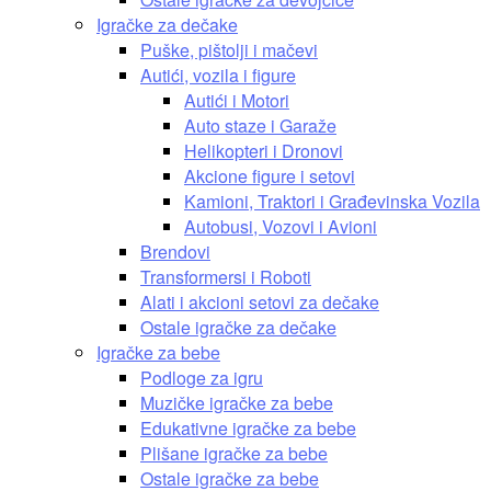
Igračke za dečake
Puške, pištolji i mačevi
Autići, vozila i figure
Autići i Motori
Auto staze i Garaže
Helikopteri i Dronovi
Akcione figure i setovi
Kamioni, Traktori i Građevinska Vozila
Autobusi, Vozovi i Avioni
Brendovi
Transformersi i Roboti
Alati i akcioni setovi za dečake
Ostale igračke za dečake
Igračke za bebe
Podloge za igru
Muzičke igračke za bebe
Edukativne igračke za bebe
Plišane igračke za bebe
Ostale igračke za bebe