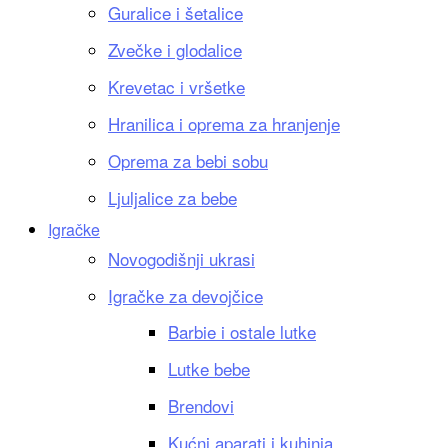
Guralice i šetalice
Zvečke i glodalice
Krevetac i vršetke
Hranilica i oprema za hranjenje
Oprema za bebi sobu
Ljuljalice za bebe
Igračke
Novogodišnji ukrasi
Igračke za devojčice
Barbie i ostale lutke
Lutke bebe
Brendovi
Kućni aparati i kuhinja