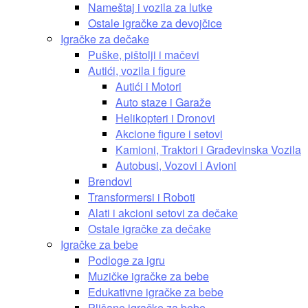
Nameštaj i vozila za lutke
Ostale igračke za devojčice
Igračke za dečake
Puške, pištolji i mačevi
Autići, vozila i figure
Autići i Motori
Auto staze i Garaže
Helikopteri i Dronovi
Akcione figure i setovi
Kamioni, Traktori i Građevinska Vozila
Autobusi, Vozovi i Avioni
Brendovi
Transformersi i Roboti
Alati i akcioni setovi za dečake
Ostale igračke za dečake
Igračke za bebe
Podloge za igru
Muzičke igračke za bebe
Edukativne igračke za bebe
Plišane igračke za bebe