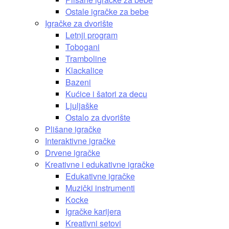
Ostale igračke za bebe
Igračke za dvorište
Letnji program
Tobogani
Tramboline
Klackalice
Bazeni
Kućice i šatori za decu
Ljuljaške
Ostalo za dvorište
Plišane igračke
Interaktivne igračke
Drvene igračke
Kreativne i edukativne igračke
Edukativne igračke
Muzički instrumenti
Kocke
Igračke karijera
Kreativni setovi