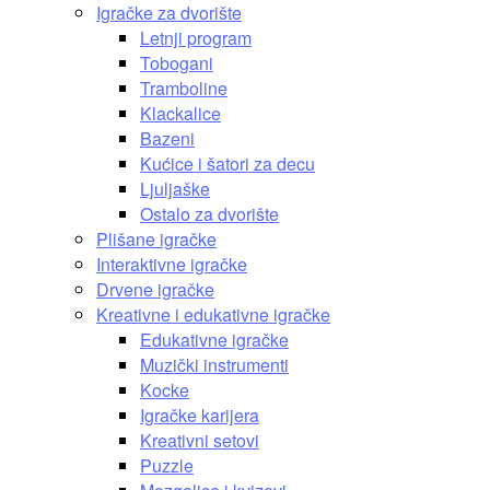
Igračke za dvorište
Letnji program
Tobogani
Tramboline
Klackalice
Bazeni
Kućice i šatori za decu
Ljuljaške
Ostalo za dvorište
Plišane igračke
Interaktivne igračke
Drvene igračke
Kreativne i edukativne igračke
Edukativne igračke
Muzički instrumenti
Kocke
Igračke karijera
Kreativni setovi
Puzzle