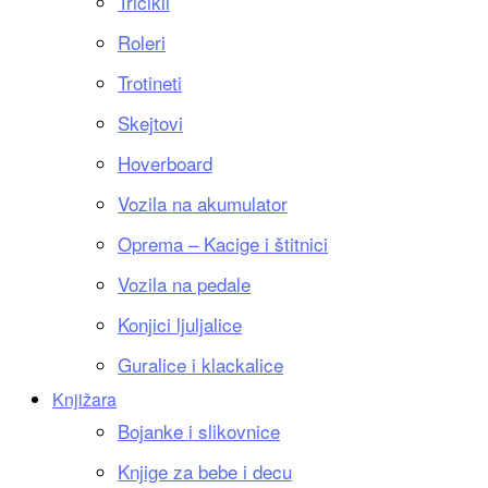
Tricikli
Roleri
Trotineti
Skejtovi
Hoverboard
Vozila na akumulator
Oprema – Kacige i štitnici
Vozila na pedale
Konjici ljuljalice
Guralice i klackalice
Knjižara
Bojanke i slikovnice
Knjige za bebe i decu