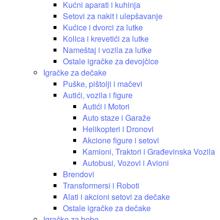
Kućni aparati i kuhinja
Setovi za nakit i ulepšavanje
Kućice i dvorci za lutke
Kolica i krevetići za lutke
Nameštaj i vozila za lutke
Ostale igračke za devojčice
Igračke za dečake
Puške, pištolji i mačevi
Autići, vozila i figure
Autići i Motori
Auto staze i Garaže
Helikopteri i Dronovi
Akcione figure i setovi
Kamioni, Traktori i Građevinska Vozila
Autobusi, Vozovi i Avioni
Brendovi
Transformersi i Roboti
Alati i akcioni setovi za dečake
Ostale igračke za dečake
Igračke za bebe