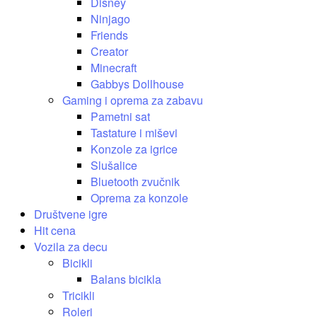
Disney
Ninjago
Friends
Creator
Minecraft
Gabbys Dollhouse
Gaming i oprema za zabavu
Pametni sat
Tastature i miševi
Konzole za igrice
Slušalice
Bluetooth zvučnik
Oprema za konzole
Društvene igre
Hit cena
Vozila za decu
Bicikli
Balans bicikla
Tricikli
Roleri