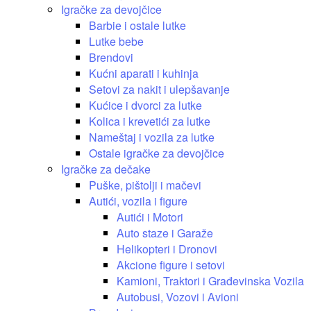
Igračke za devojčice
Barbie i ostale lutke
Lutke bebe
Brendovi
Kućni aparati i kuhinja
Setovi za nakit i ulepšavanje
Kućice i dvorci za lutke
Kolica i krevetići za lutke
Nameštaj i vozila za lutke
Ostale igračke za devojčice
Igračke za dečake
Puške, pištolji i mačevi
Autići, vozila i figure
Autići i Motori
Auto staze i Garaže
Helikopteri i Dronovi
Akcione figure i setovi
Kamioni, Traktori i Građevinska Vozila
Autobusi, Vozovi i Avioni