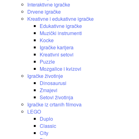
Interaktivne igračke
Drvene igračke
Kreativne i edukativne igračke
Edukativne igračke
Muzički instrumenti
Kocke
Igračke karijera
Kreativni setovi
Puzzle
Mozgalice i kvizovi
Igračke životinje
Dinosaurusi
Zmajevi
Setovi životinja
Igračke iz crtanih filmova
LEGO
Duplo
Classic
City