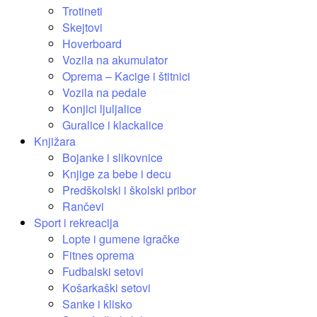
Trotineti
Skejtovi
Hoverboard
Vozila na akumulator
Oprema – Kacige i štitnici
Vozila na pedale
Konjici ljuljalice
Guralice i klackalice
Knjižara
Bojanke i slikovnice
Knjige za bebe i decu
Predškolski i školski pribor
Rančevi
Sport i rekreacija
Lopte i gumene igračke
Fitnes oprema
Fudbalski setovi
Košarkaški setovi
Sanke i klisko