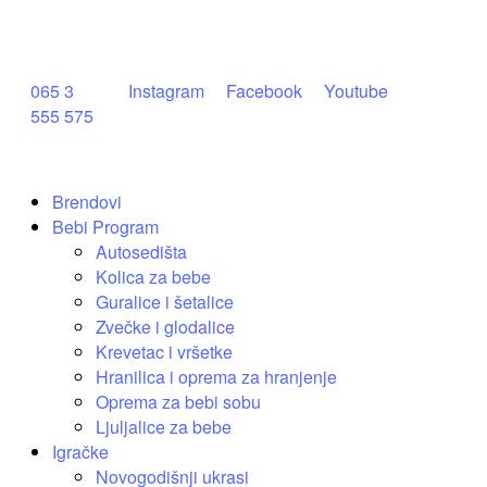
065 3
Instagram
Facebook
Youtube
555 575
Brendovi
Bebi Program
Autosedišta
Kolica za bebe
Guralice i šetalice
Zvečke i glodalice
Krevetac i vršetke
Hranilica i oprema za hranjenje
Oprema za bebi sobu
Ljuljalice za bebe
Igračke
Novogodišnji ukrasi