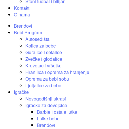
Stoni fudbal i bilijar
Kontakt
O nama
Brendovi
Bebi Program
Autosedišta
Kolica za bebe
Guralice i šetalice
Zvečke i glodalice
Krevetac i vršetke
Hranilica i oprema za hranjenje
Oprema za bebi sobu
Ljuljalice za bebe
Igračke
Novogodišnji ukrasi
Igračke za devojčice
Barbie i ostale lutke
Lutke bebe
Brendovi