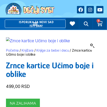
0
ISPORUKA ZA NOVI SAD
ISTI DAN!
Početna
/
Knjižara
/
Knjige za bebe i decu
/ Zrnce kartice
Učimo boje i oblike
Zrnce kartice Učimo boje i
oblike
499,00
RSD
NA ZALIHAMA