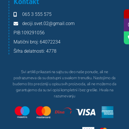
Kontakt
065 3 555 575
deciji.svet.02@gmail.com
PIB:109291056
Matični broj: 64072234
Šifra delatnosti: 4778
Svi artikli prikazani na sajtu su deo naše ponude, ali ne
podrazumeva da su dostupni u svakom trenutku. Nastojimo da
budemo što precizniji u opisu svih proizvoda, ali ne možemo da
garantujemo da su svi opisi kompletni i bez greške. Hvala na
razumevanju