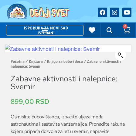
0
ISPORUKA ZA NOVI SAD
ISTI DAN!
Početna
/
Knjižara
/
Knjige za bebe i decu
/ Zabavne aktivnosti i
nalepnice: Svemir
Zabavne aktivnosti i nalepnice:
Svemir
899,00
RSD
Osmislite čudovištanca, izbacite uljeza među
astronautima i sastavite vanzemaljca. Pronađite rakuna
kojem pripada dozvola za let u svemir, napravite