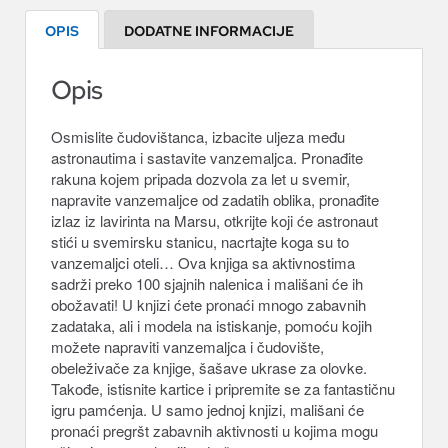
OPIS
DODATNE INFORMACIJE
Opis
Osmislite čudovištanca, izbacite uljeza među
astronautima i sastavite vanzemaljca. Pronađite
rakuna kojem pripada dozvola za let u svemir,
napravite vanzemaljce od zadatih oblika, pronađite
izlaz iz lavirinta na Marsu, otkrijte koji će astronaut
stići u svemirsku stanicu, nacrtajte koga su to
vanzemaljci oteli… Ova knjiga sa aktivnostima
sadrži preko 100 sjajnih nalenica i mališani će ih
obožavati! U knjizi ćete pronaći mnogo zabavnih
zadataka, ali i modela na istiskanje, pomoću kojih
možete napraviti vanzemaljca i čudovište,
obeleživače za knjige, šašave ukrase za olovke.
Takođe, istisnite kartice i pripremite se za fantastičnu
igru pamćenja. U samo jednoj knjizi, mališani će
pronaći pregršt zabavnih aktivnosti u kojima mogu