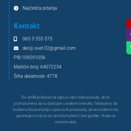
Najčešća pitanja
Kontakt
065 3 555 575
deciji.svet.02@gmail.com
PIB:109291056
Matični broj: 64072234
Šifra delatnosti: 4778
Svi artikli prikazani na sajtu su deo naše ponude, ali ne
podrazumeva da su dostupni u svakom trenutku. Nastojimo da
budemo što precizniji u opisu svih proizvoda, ali ne možemo da
garantujemo da su svi opisi kompletni i bez greške. Hvala na
razumevanju