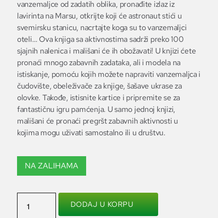
vanzemaljce od zadatih oblika, pronađite izlaz iz
lavirinta na Marsu, otkrijte koji će astronaut stići u
svemirsku stanicu, nacrtajte koga su to vanzemaljci
oteli… Ova knjiga sa aktivnostima sadrži preko 100
sjajnih nalenica i mališani će ih obožavati! U knjizi ćete
pronaći mnogo zabavnih zadataka, ali i modela na
istiskanje, pomoću kojih možete napraviti vanzemaljca i
čudovište, obeleživače za knjige, šašave ukrase za
olovke. Takođe, istisnite kartice i pripremite se za
fantastičnu igru pamćenja. U samo jednoj knjizi,
mališani će pronaći pregršt zabavnih aktivnosti u
kojima mogu uživati samostalno ili u društvu.
NA ZALIHAMA
DODAJ U KORPU