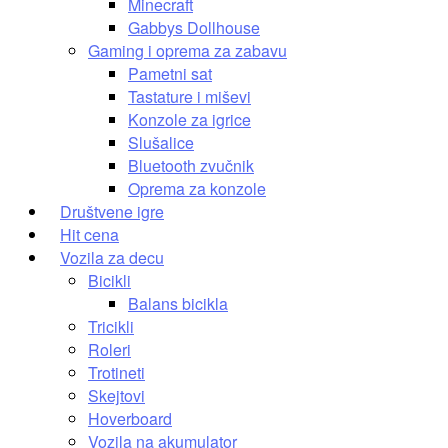
Minecraft
Gabbys Dollhouse
Gaming i oprema za zabavu
Pametni sat
Tastature i miševi
Konzole za igrice
Slušalice
Bluetooth zvučnik
Oprema za konzole
Društvene igre
Hit cena
Vozila za decu
Bicikli
Balans bicikla
Tricikli
Roleri
Trotineti
Skejtovi
Hoverboard
Vozila na akumulator