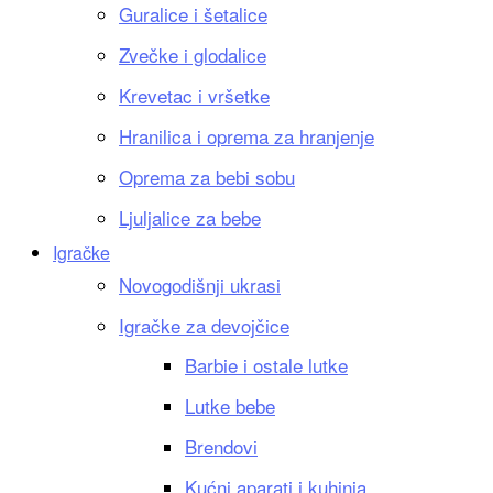
Guralice i šetalice
Zvečke i glodalice
Krevetac i vršetke
Hranilica i oprema za hranjenje
Oprema za bebi sobu
Ljuljalice za bebe
Igračke
Novogodišnji ukrasi
Igračke za devojčice
Barbie i ostale lutke
Lutke bebe
Brendovi
Kućni aparati i kuhinja