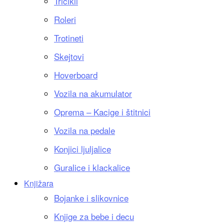
Tricikli
Roleri
Trotineti
Skejtovi
Hoverboard
Vozila na akumulator
Oprema – Kacige i štitnici
Vozila na pedale
Konjici ljuljalice
Guralice i klackalice
Knjižara
Bojanke i slikovnice
Knjige za bebe i decu