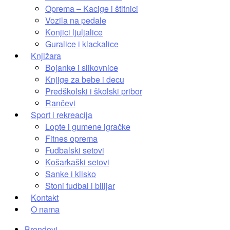
Oprema – Kacige i štitnici
Vozila na pedale
Konjici ljuljalice
Guralice i klackalice
Knjižara
Bojanke i slikovnice
Knjige za bebe i decu
Predškolski i školski pribor
Rančevi
Sport i rekreacija
Lopte i gumene igračke
Fitnes oprema
Fudbalski setovi
Košarkaški setovi
Sanke i klisko
Stoni fudbal i bilijar
Kontakt
O nama
Brendovi