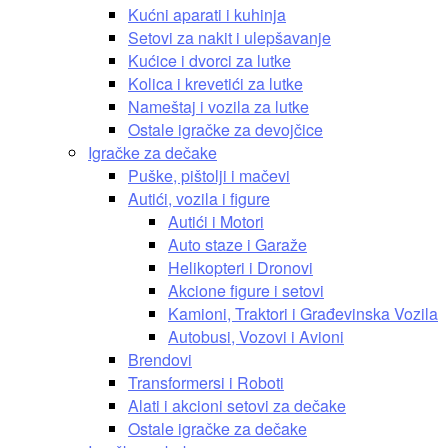
Kućni aparati i kuhinja
Setovi za nakit i ulepšavanje
Kućice i dvorci za lutke
Kolica i krevetići za lutke
Nameštaj i vozila za lutke
Ostale igračke za devojčice
Igračke za dečake
Puške, pištolji i mačevi
Autići, vozila i figure
Autići i Motori
Auto staze i Garaže
Helikopteri i Dronovi
Akcione figure i setovi
Kamioni, Traktori i Građevinska Vozila
Autobusi, Vozovi i Avioni
Brendovi
Transformersi i Roboti
Alati i akcioni setovi za dečake
Ostale igračke za dečake