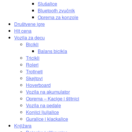
Slušalice
Bluetooth zvučnik
Oprema za konzole
Društvene igre
Hit cena
Vozila za decu
Bicikli
Balans bicikla
Tricikli
Roleri
Trotineti
Skejtovi
Hoverboard
Vozila na akumulator
Oprema – Kacige i štitnici
Vozila na pedale
Konjici ljuljalice
Guralice i klackalice
Knjižara