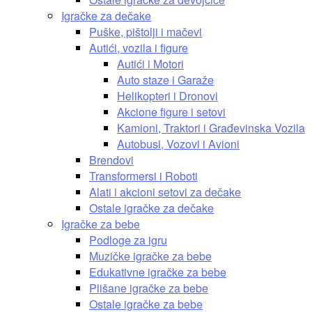
Igračke za dečake
Puške, pištolji i mačevi
Autići, vozila i figure
Autići i Motori
Auto staze i Garaže
Helikopteri i Dronovi
Akcione figure i setovi
Kamioni, Traktori i Građevinska Vozila
Autobusi, Vozovi i Avioni
Brendovi
Transformersi i Roboti
Alati i akcioni setovi za dečake
Ostale igračke za dečake
Igračke za bebe
Podloge za igru
Muzičke igračke za bebe
Edukativne igračke za bebe
Plišane igračke za bebe
Ostale igračke za bebe