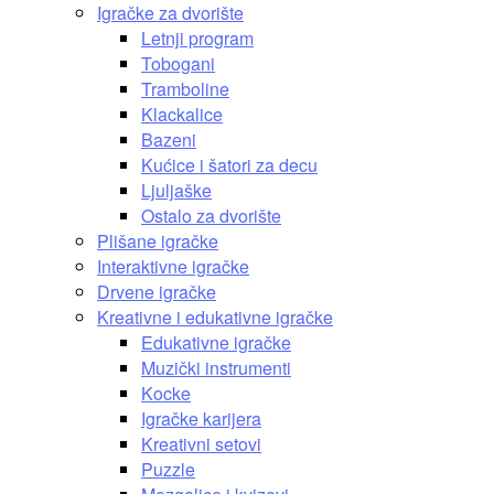
Igračke za dvorište
Letnji program
Tobogani
Tramboline
Klackalice
Bazeni
Kućice i šatori za decu
Ljuljaške
Ostalo za dvorište
Plišane igračke
Interaktivne igračke
Drvene igračke
Kreativne i edukativne igračke
Edukativne igračke
Muzički instrumenti
Kocke
Igračke karijera
Kreativni setovi
Puzzle