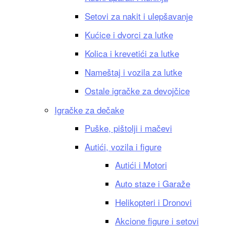
Setovi za nakit i ulepšavanje
Kućice i dvorci za lutke
Kolica i krevetići za lutke
Nameštaj i vozila za lutke
Ostale igračke za devojčice
Igračke za dečake
Puške, pištolji i mačevi
Autići, vozila i figure
Autići i Motori
Auto staze i Garaže
Helikopteri i Dronovi
Akcione figure i setovi