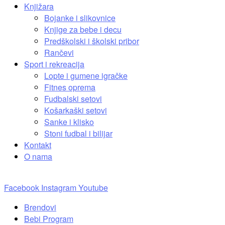
Knjižara
Bojanke i slikovnice
Knjige za bebe i decu
Predškolski i školski pribor
Rančevi
Sport i rekreacija
Lopte i gumene igračke
Fitnes oprema
Fudbalski setovi
Košarkaški setovi
Sanke i klisko
Stoni fudbal i bilijar
Kontakt
O nama
Facebook
Instagram
Youtube
Brendovi
Bebi Program