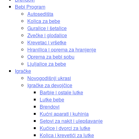
Bebi Program
Autosedišta
Kolica za bebe
Guralice i šetalice
Zvečke i glodalice
Krevetac i vršetke
Hranilica i oprema za hranjenje
Oprema za bebi sobu
Ljuljalice za bebe
Igračke
Novogodišnji ukrasi
Igračke za devojčice
Barbie i ostale lutke
Lutke bebe
Brendovi
Kućni aparati i kuhinja
Setovi za nakit i ulepšavanje
Kućice i dvorci za lutke
Kolica i krevetići za lutke