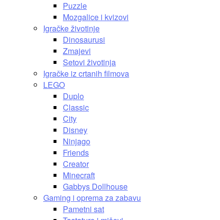
Puzzle
Mozgalice i kvizovi
Igračke životinje
Dinosaurusi
Zmajevi
Setovi životinja
Igračke iz crtanih filmova
LEGO
Duplo
Classic
City
Disney
Ninjago
Friends
Creator
Minecraft
Gabbys Dollhouse
Gaming i oprema za zabavu
Pametni sat