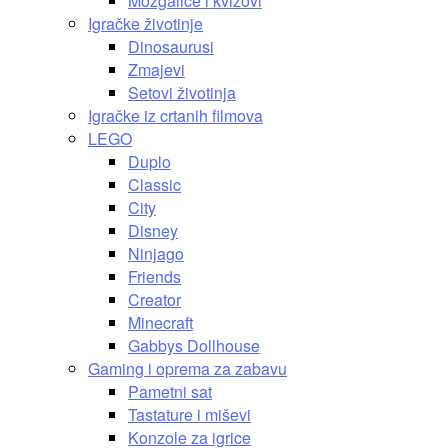
Mozgalice i kvizovi
Igračke životinje
Dinosaurusi
Zmajevi
Setovi životinja
Igračke iz crtanih filmova
LEGO
Duplo
Classic
City
Disney
Ninjago
Friends
Creator
Minecraft
Gabbys Dollhouse
Gaming i oprema za zabavu
Pametni sat
Tastature i miševi
Konzole za igrice