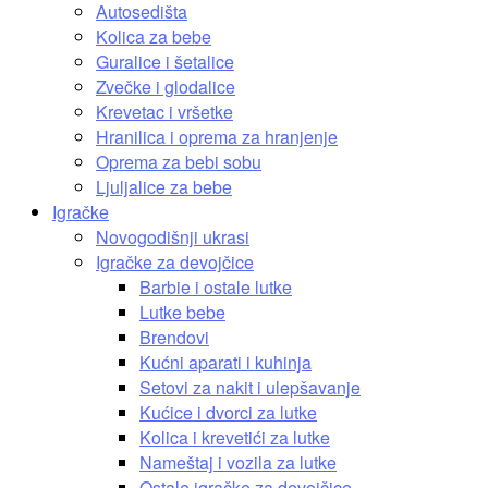
Autosedišta
Kolica za bebe
Guralice i šetalice
Zvečke i glodalice
Krevetac i vršetke
Hranilica i oprema za hranjenje
Oprema za bebi sobu
Ljuljalice za bebe
Igračke
Novogodišnji ukrasi
Igračke za devojčice
Barbie i ostale lutke
Lutke bebe
Brendovi
Kućni aparati i kuhinja
Setovi za nakit i ulepšavanje
Kućice i dvorci za lutke
Kolica i krevetići za lutke
Nameštaj i vozila za lutke
Ostale igračke za devojčice