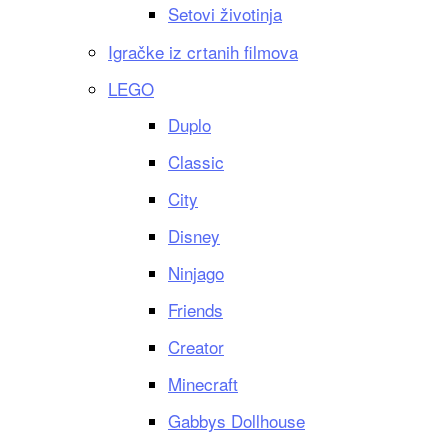
Setovi životinja
Igračke iz crtanih filmova
LEGO
Duplo
Classic
City
Disney
Ninjago
Friends
Creator
Minecraft
Gabbys Dollhouse