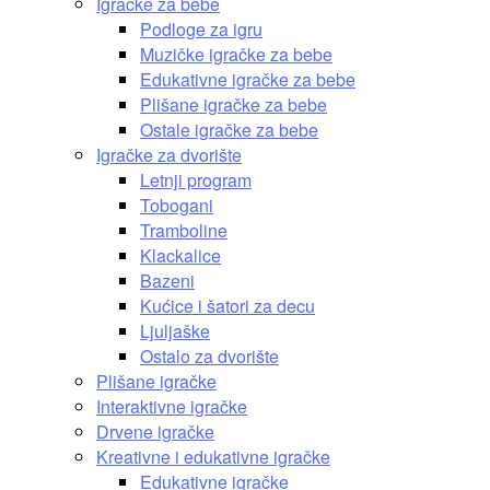
Igračke za bebe
Podloge za igru
Muzičke igračke za bebe
Edukativne igračke za bebe
Plišane igračke za bebe
Ostale igračke za bebe
Igračke za dvorište
Letnji program
Tobogani
Tramboline
Klackalice
Bazeni
Kućice i šatori za decu
Ljuljaške
Ostalo za dvorište
Plišane igračke
Interaktivne igračke
Drvene igračke
Kreativne i edukativne igračke
Edukativne igračke