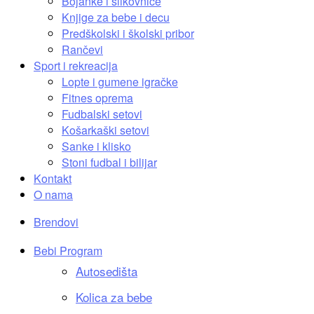
Bojanke i slikovnice
Knjige za bebe i decu
Predškolski i školski pribor
Rančevi
Sport i rekreacija
Lopte i gumene igračke
Fitnes oprema
Fudbalski setovi
Košarkaški setovi
Sanke i klisko
Stoni fudbal i bilijar
Kontakt
O nama
Brendovi
Bebi Program
Autosedišta
Kolica za bebe