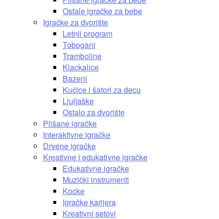
Ostale igračke za bebe
Igračke za dvorište
Letnji program
Tobogani
Tramboline
Klackalice
Bazeni
Kućice i šatori za decu
Ljuljaške
Ostalo za dvorište
Plišane igračke
Interaktivne igračke
Drvene igračke
Kreativne i edukativne igračke
Edukativne igračke
Muzički instrumenti
Kocke
Igračke karijera
Kreativni setovi