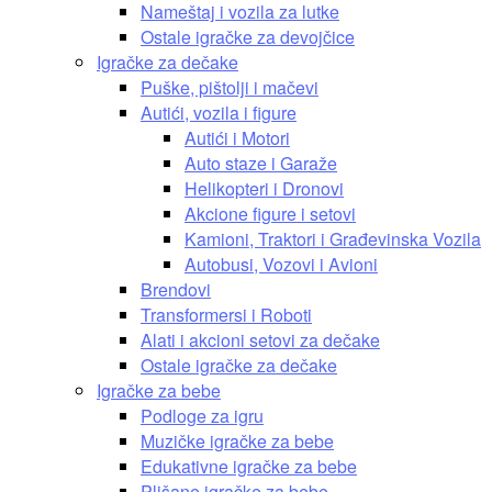
Nameštaj i vozila za lutke
Ostale igračke za devojčice
Igračke za dečake
Puške, pištolji i mačevi
Autići, vozila i figure
Autići i Motori
Auto staze i Garaže
Helikopteri i Dronovi
Akcione figure i setovi
Kamioni, Traktori i Građevinska Vozila
Autobusi, Vozovi i Avioni
Brendovi
Transformersi i Roboti
Alati i akcioni setovi za dečake
Ostale igračke za dečake
Igračke za bebe
Podloge za igru
Muzičke igračke za bebe
Edukativne igračke za bebe
Plišane igračke za bebe