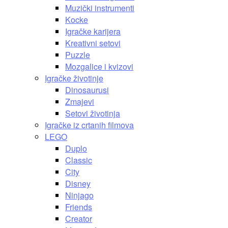
Muzički instrumenti
Kocke
Igračke karijera
Kreativni setovi
Puzzle
Mozgalice i kvizovi
Igračke životinje
Dinosaurusi
Zmajevi
Setovi životinja
Igračke iz crtanih filmova
LEGO
Duplo
Classic
City
Disney
Ninjago
Friends
Creator