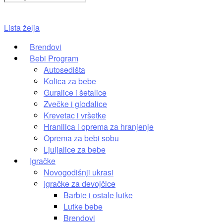
0,00
RSD
0
Cart
Lista želja
Brendovi
Bebi Program
Autosedišta
Kolica za bebe
Guralice i šetalice
Zvečke i glodalice
Krevetac i vršetke
Hranilica i oprema za hranjenje
Oprema za bebi sobu
Ljuljalice za bebe
Igračke
Novogodišnji ukrasi
Igračke za devojčice
Barbie i ostale lutke
Lutke bebe
Brendovi