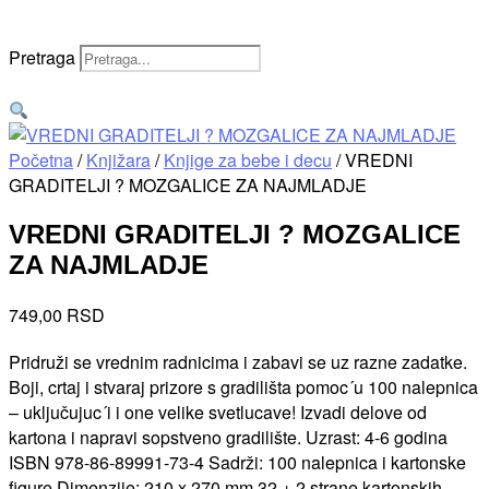
Pretraga
0,00
RSD
0
Cart
Početna
/
Knjižara
/
Knjige za bebe i decu
/ VREDNI
GRADITELJI ? MOZGALICE ZA NAJMLADJE
VREDNI GRADITELJI ? MOZGALICE
ZA NAJMLADJE
749,00
RSD
Pridruži se vrednim radnicima i zabavi se uz razne zadatke.
Boji, crtaj i stvaraj prizore s gradilišta pomoc´u 100 nalepnica
– uključujuc´i i one velike svetlucave! Izvadi delove od
kartona i napravi sopstveno gradilište. Uzrast: 4-6 godina
ISBN 978-86-89991-73-4 Sadrži: 100 nalepnica i kartonske
figure Dimenzije: 210 x 270 mm 32 + 2 strane kartonskih