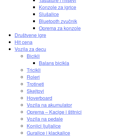
Tastature i miševi
Konzole za igrice
Slušalice
Bluetooth zvučnik
Oprema za konzole
Društvene igre
Hit cena
Vozila za decu
Bicikli
Balans bicikla
Tricikli
Roleri
Trotineti
Skejtovi
Hoverboard
Vozila na akumulator
Oprema – Kacige i štitnici
Vozila na pedale
Konjici ljuljalice
Guralice i klackalice