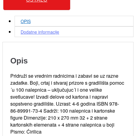
OPIS
Dodatne informacije
Opis
Pridruži se vrednim radnicima i zabavi se uz razne
zadatke. Boji, crtaj i stvaraj prizore s gradilišta pomoc
´u 100 nalepnica – uključujuc´i i one velike
svetlucave! Izvadi delove od kartona i napravi
sopstveno gradilište. Uzrast: 4-6 godina ISBN 978-
86-89991-73-4 Sadrži: 100 nalepnica i kartonske
figure Dimenzije: 210 x 270 mm 32 + 2 strane
kartonskih elemenata + 4 strane nalepnica u boji
Pismo: Ćirilica