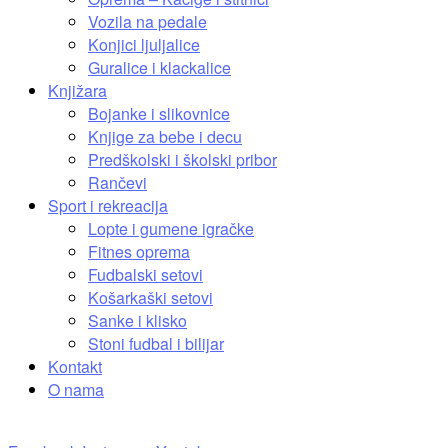
Vozila na pedale
Konjici ljuljalice
Guralice i klackalice
Knjižara
Bojanke i slikovnice
Knjige za bebe i decu
Predškolski i školski pribor
Rančevi
Sport i rekreacija
Lopte i gumene igračke
Fitnes oprema
Fudbalski setovi
Košarkaški setovi
Sanke i klisko
Stoni fudbal i bilijar
Kontakt
O nama