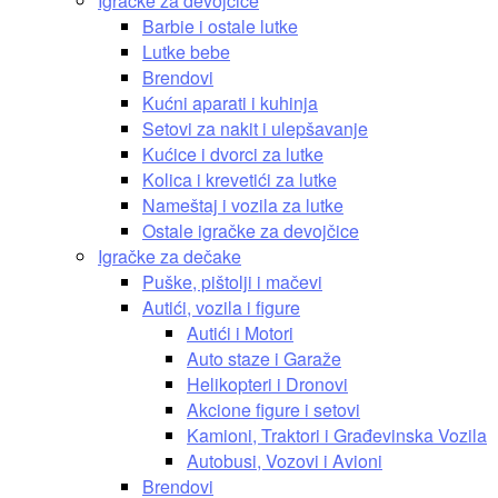
Igračke za devojčice
Barbie i ostale lutke
Lutke bebe
Brendovi
Kućni aparati i kuhinja
Setovi za nakit i ulepšavanje
Kućice i dvorci za lutke
Kolica i krevetići za lutke
Nameštaj i vozila za lutke
Ostale igračke za devojčice
Igračke za dečake
Puške, pištolji i mačevi
Autići, vozila i figure
Autići i Motori
Auto staze i Garaže
Helikopteri i Dronovi
Akcione figure i setovi
Kamioni, Traktori i Građevinska Vozila
Autobusi, Vozovi i Avioni
Brendovi