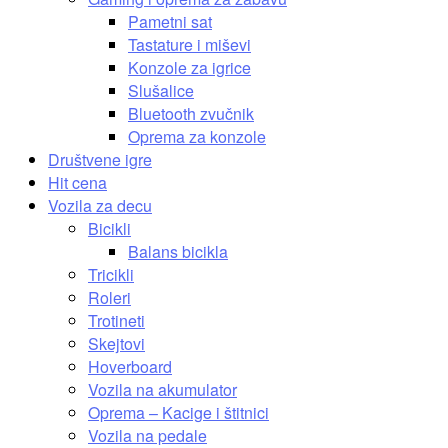
Pametni sat
Tastature i miševi
Konzole za igrice
Slušalice
Bluetooth zvučnik
Oprema za konzole
Društvene igre
Hit cena
Vozila za decu
Bicikli
Balans bicikla
Tricikli
Roleri
Trotineti
Skejtovi
Hoverboard
Vozila na akumulator
Oprema – Kacige i štitnici
Vozila na pedale