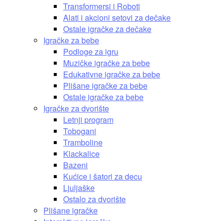
Transformersi i Roboti
Alati i akcioni setovi za dečake
Ostale igračke za dečake
Igračke za bebe
Podloge za igru
Muzičke igračke za bebe
Edukativne igračke za bebe
Plišane igračke za bebe
Ostale igračke za bebe
Igračke za dvorište
Letnji program
Tobogani
Tramboline
Klackalice
Bazeni
Kućice i šatori za decu
Ljuljaške
Ostalo za dvorište
Plišane igračke