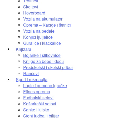
Trotineti
Skejtovi
Hoverboard
Vozila na akumulator
Oprema – Kacige i štitnici
Vozila na pedale
Konjici ljuljalice
Guralice i klackalice
Knjižara
Bojanke i slikovnice
Knjige za bebe i decu
Predškolski i školski pribor
Rančevi
Sport i rekreacija
Lopte i gumene igračke
Fitnes oprema
Fudbalski setovi
Košarkaški setovi
Sanke i klisko
Stoni fudbal i bilijar