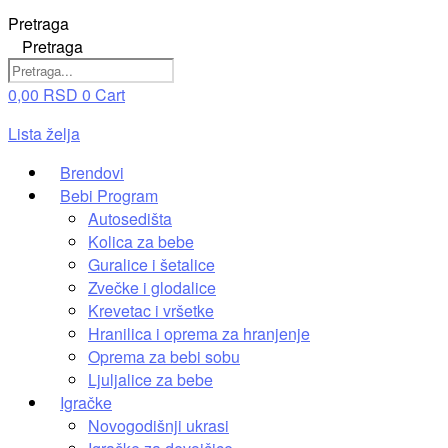
Pretraga
Pretraga
0,00
RSD
0
Cart
Lista želja
Brendovi
Bebi Program
Autosedišta
Kolica za bebe
Guralice i šetalice
Zvečke i glodalice
Krevetac i vršetke
Hranilica i oprema za hranjenje
Oprema za bebi sobu
Ljuljalice za bebe
Igračke
Novogodišnji ukrasi