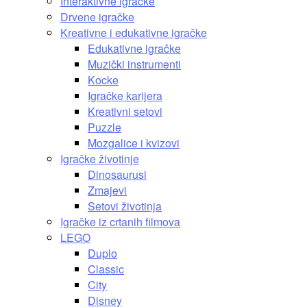
Interaktivne igračke
Drvene igračke
Kreativne i edukativne igračke
Edukativne igračke
Muzički instrumenti
Kocke
Igračke karijera
Kreativni setovi
Puzzle
Mozgalice i kvizovi
Igračke životinje
Dinosaurusi
Zmajevi
Setovi životinja
Igračke iz crtanih filmova
LEGO
Duplo
Classic
City
Disney