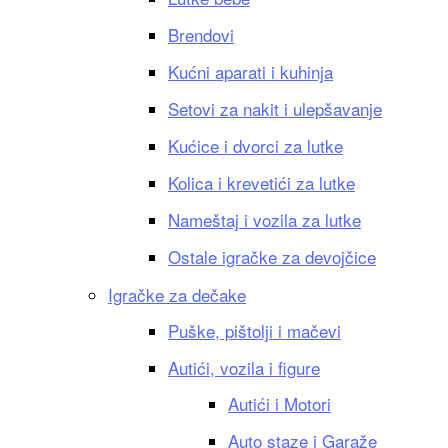
Brendovi
Kućni aparati i kuhinja
Setovi za nakit i ulepšavanje
Kućice i dvorci za lutke
Kolica i krevetići za lutke
Nameštaj i vozila za lutke
Ostale igračke za devojčice
Igračke za dečake
Puške, pištolji i mačevi
Autići, vozila i figure
Autići i Motori
Auto staze i Garaže