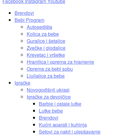
Facebook
Instagram
Youtube
Brendovi
Bebi Program
Autosedišta
Kolica za bebe
Guralice i šetalice
Zvečke i glodalice
Krevetac i vršetke
Hranilica i oprema za hranjenje
Oprema za bebi sobu
Ljuljalice za bebe
Igračke
Novogodišnji ukrasi
Igračke za devojčice
Barbie i ostale lutke
Lutke bebe
Brendovi
Kućni aparati i kuhinja
Setovi za nakit i ulepšavanje