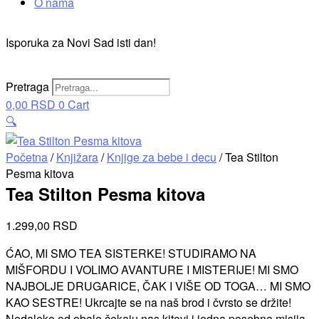
O nama
Isporuka za Novi Sad isti dan!
Pretraga
0,00
RSD
0
Cart
🔍
Početna
/
Knjižara
/
Knjige za bebe i decu
/ Tea Stilton
Pesma kitova
Tea Stilton Pesma kitova
1.299,00
RSD
ĆAO, MI SMO TEA SISTERKE! STUDIRAMO NA
MIŠFORDU I VOLIMO AVANTURE I MISTERIJE! MI SMO
NAJBOLJE DRUGARICE, ČAK I VIŠE OD TOGA… MI SMO
KAO SESTRE! Ukrcajte se na naš brod i čvrsto se držite!
Nedaleko od obale čekaju nas kitovi i jedna posebna misija