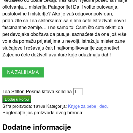
otkrivanja… misterija Patagonije! Da li volite putovanja,
pustolovine i misterije? Ako je vaš odgovor potvrdan,
pridružite se Tea sisterkama: sa njima ćete istraživati nove i
fascinantne zemlje… i ne samo to! Osim što ćete otkriti da
pet devojaka obožava da putuje, saznaćete da one još više
vole da pomažu prijateljima u nevolji, istražuju misteriozne
slučajeve i rešavaju čak i najkomplikovanije zagonetke!
Zajedno ćete doživeti avanture koje oduzimaju dah!
NA ZALIHAMA
Tea Stilton Pesma kitova količina
Dodaj u korpu
Šifra proizvoda:
16186
Kategorija:
Knjige za bebe i decu
Pogledajte još proizvoda ovog brenda:
Dodatne informacije