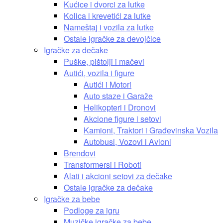
Kućice i dvorci za lutke
Kolica i krevetići za lutke
Nameštaj i vozila za lutke
Ostale igračke za devojčice
Igračke za dečake
Puške, pištolji i mačevi
Autići, vozila i figure
Autići i Motori
Auto staze i Garaže
Helikopteri i Dronovi
Akcione figure i setovi
Kamioni, Traktori i Građevinska Vozila
Autobusi, Vozovi i Avioni
Brendovi
Transformersi i Roboti
Alati i akcioni setovi za dečake
Ostale igračke za dečake
Igračke za bebe
Podloge za igru
Muzičke igračke za bebe