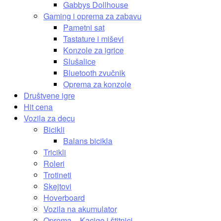
Gabbys Dollhouse
Gaming i oprema za zabavu
Pametni sat
Tastature i miševi
Konzole za igrice
Slušalice
Bluetooth zvučnik
Oprema za konzole
Društvene igre
Hit cena
Vozila za decu
Bicikli
Balans bicikla
Tricikli
Roleri
Trotineti
Skejtovi
Hoverboard
Vozila na akumulator
Oprema – Kacige i štitnici