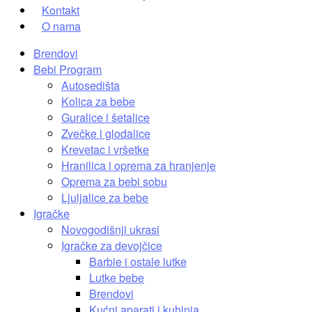
Kontakt
O nama
Brendovi
Bebi Program
Autosedišta
Kolica za bebe
Guralice i šetalice
Zvečke i glodalice
Krevetac i vršetke
Hranilica i oprema za hranjenje
Oprema za bebi sobu
Ljuljalice za bebe
Igračke
Novogodišnji ukrasi
Igračke za devojčice
Barbie i ostale lutke
Lutke bebe
Brendovi
Kućni aparati i kuhinja