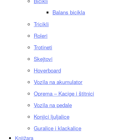
Bicikli
Balans bicikla
Tricikli
Roleri
Trotineti
Skejtovi
Hoverboard
Vozila na akumulator
Oprema – Kacige i štitnici
Vozila na pedale
Konjici ljuljalice
Guralice i klackalice
Knjižara