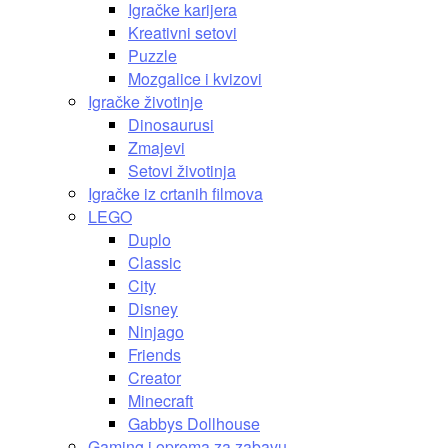
Igračke karijera
Kreativni setovi
Puzzle
Mozgalice i kvizovi
Igračke životinje
Dinosaurusi
Zmajevi
Setovi životinja
Igračke iz crtanih filmova
LEGO
Duplo
Classic
City
Disney
Ninjago
Friends
Creator
Minecraft
Gabbys Dollhouse
Gaming i oprema za zabavu