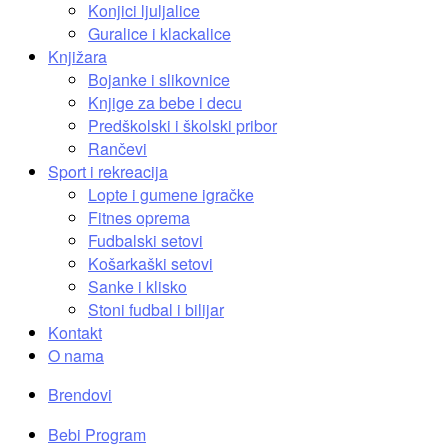
Konjici ljuljalice
Guralice i klackalice
Knjižara
Bojanke i slikovnice
Knjige za bebe i decu
Predškolski i školski pribor
Rančevi
Sport i rekreacija
Lopte i gumene igračke
Fitnes oprema
Fudbalski setovi
Košarkaški setovi
Sanke i klisko
Stoni fudbal i bilijar
Kontakt
O nama
Brendovi
Bebi Program