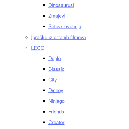
Dinosaurusi
Zmajevi
Setovi životinja
Igračke iz crtanih filmova
LEGO
Duplo
Classic
City
Disney
Ninjago
Friends
Creator