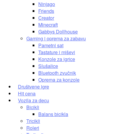
Ninjago
Friends
Creator
Minecraft
Gabbys Dollhouse
Gaming i oprema za zabavu
Pametni sat
Tastature i miševi
Konzole za igrice
Slušalice
Bluetooth zvučnik
Oprema za konzole
Društvene igre
Hit cena
Vozila za decu
Bicikli
Balans bicikla
Tricikli
Roleri