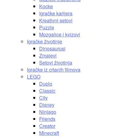
Kocke
Igračke karijera
Kreativni setovi
Puzzle
Mozgalice i kvizovi
Igračke životinje
Dinosaurusi
Zmajevi
Setovi životinja
Igračke iz crtanih filmova
LEGO
Duplo
Classic
City
Disney
Ninjago
Friends
Creator
Minecraft