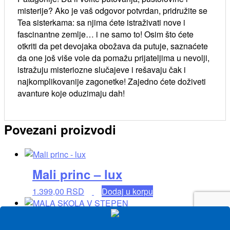
misterije? Ako je vaš odgovor potvrdan, pridružite se
Tea sisterkama: sa njima ćete istraživati nove i
fascinantne zemlje… i ne samo to! Osim što ćete
otkriti da pet devojaka obožava da putuje, saznaćete
da one još više vole da pomažu prijateljima u nevolji,
istražuju misteriozne slučajeve i rešavaju čak i
najkomplikovanije zagonetke! Zajedno ćete doživeti
avanture koje oduzimaju dah!
Povezani proizvodi
Mali princ – lux
1.399,00
RSD
Dodaj u korpu
MALA SKOLA V STEPEN