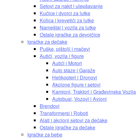
Setovi za nakit i ulepšavanje
Kućice i dvorci za lutke
Kolica i krevetići za lutke
Nameštaj i vozila za lutke
Ostale igračke za devojčice
Igračke za dečake
Puške, pištolji i mačevi
Autići, vozila i figure
Autići i Motori
Auto staze i Garaže
Helikopteri i Dronovi
Akcione figure i setovi
Kamioni, Traktori i Građevinska Vozila
Autobusi, Vozovi i Avioni
Brendovi
Transformersi i Roboti
Alati i akcioni setovi za dečake
Ostale igračke za dečake
Igračke za bebe