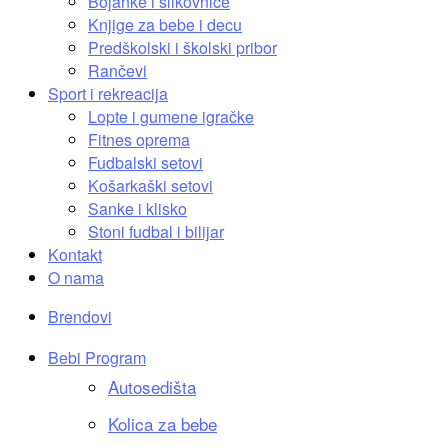
Bojanke i slikovnice
Knjige za bebe i decu
Predškolski i školski pribor
Rančevi
Sport i rekreacija
Lopte i gumene igračke
Fitnes oprema
Fudbalski setovi
Košarkaški setovi
Sanke i klisko
Stoni fudbal i bilijar
Kontakt
O nama
Brendovi
Bebi Program
Autosedišta
Kolica za bebe