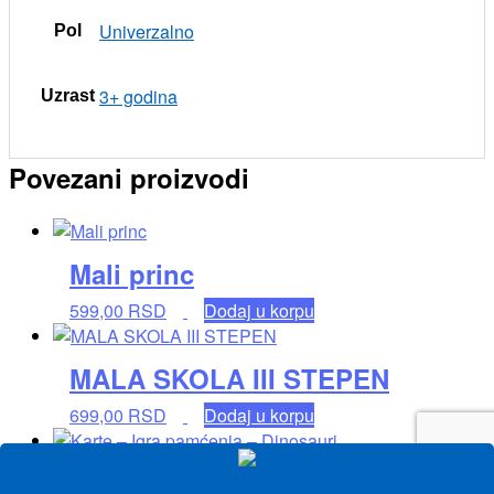
Univerzalno
Pol
3+ godina
Uzrast
Povezani proizvodi
Mali princ
599,00
RSD
Dodaj u korpu
MALA SKOLA III STEPEN
699,00
RSD
Dodaj u korpu
Karte – Igra pamćenja –