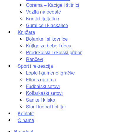
Oprema – Kacige i štitnici
Vozila na pedale
Konjici ljuljalice
Guralice i klackalice
Knjižara
Bojanke i slikovnice
Knjige za bebe i decu
Predškolski i školski pribor
Rančevi
Sport i rekreacija
Lopte i gumene igračke
Fitnes oprema
Fudbalski setovi
Košarkaški setovi
Sanke i klisko
Stoni fudbal i bilijar
Kontakt
O nama
Brendovi