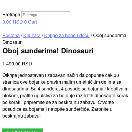
Pretraga
0,00
RSD
0
Cart
Početna
/
Knjižara
/
Knjige za bebe i decu
/ Oboj sunđerima!
Dinosauri
Oboj sunđerima! Dinosauri
1.499,00
RSD
Otkrijte jednostavan i zabavan način da popunite čak 30
stranica ove bojanke pravim malim umetničkim delima sa
dinosaurima! Sa 4 sunđera, 4 posude sa bojama i kreativnim
blokom, pratite uputstva za bojenje različitih dinosaura korak
po korak i pripremite se za beskrajnu zabavu! Otvorite
posudice sa bojama i natopite sunđerčiće. Zaronite u
beskrajnu zabavu!