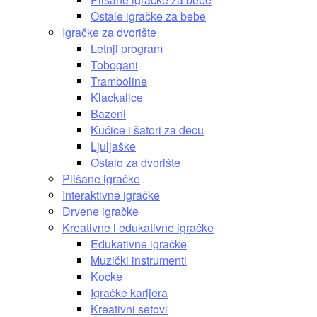
Ostale igračke za bebe
Igračke za dvorište
Letnji program
Tobogani
Tramboline
Klackalice
Bazeni
Kućice i šatori za decu
Ljuljaške
Ostalo za dvorište
Plišane igračke
Interaktivne igračke
Drvene igračke
Kreativne i edukativne igračke
Edukativne igračke
Muzički instrumenti
Kocke
Igračke karijera
Kreativni setovi