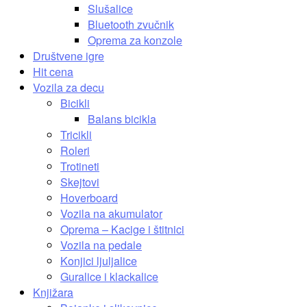
Slušalice
Bluetooth zvučnik
Oprema za konzole
Društvene igre
Hit cena
Vozila za decu
Bicikli
Balans bicikla
Tricikli
Roleri
Trotineti
Skejtovi
Hoverboard
Vozila na akumulator
Oprema – Kacige i štitnici
Vozila na pedale
Konjici ljuljalice
Guralice i klackalice
Knjižara