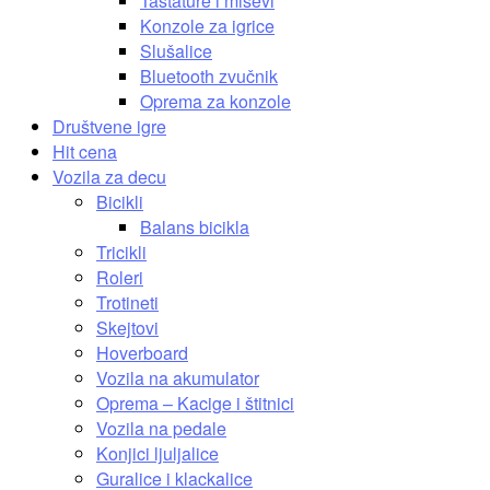
Tastature i miševi
Konzole za igrice
Slušalice
Bluetooth zvučnik
Oprema za konzole
Društvene igre
Hit cena
Vozila za decu
Bicikli
Balans bicikla
Tricikli
Roleri
Trotineti
Skejtovi
Hoverboard
Vozila na akumulator
Oprema – Kacige i štitnici
Vozila na pedale
Konjici ljuljalice
Guralice i klackalice