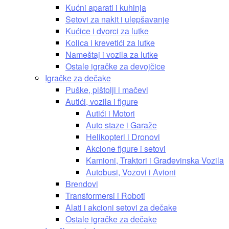
Kućni aparati i kuhinja
Setovi za nakit i ulepšavanje
Kućice i dvorci za lutke
Kolica i krevetići za lutke
Nameštaj i vozila za lutke
Ostale igračke za devojčice
Igračke za dečake
Puške, pištolji i mačevi
Autići, vozila i figure
Autići i Motori
Auto staze i Garaže
Helikopteri i Dronovi
Akcione figure i setovi
Kamioni, Traktori i Građevinska Vozila
Autobusi, Vozovi i Avioni
Brendovi
Transformersi i Roboti
Alati i akcioni setovi za dečake
Ostale igračke za dečake