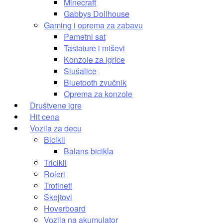
Minecraft
Gabbys Dollhouse
Gaming i oprema za zabavu
Pametni sat
Tastature i miševi
Konzole za igrice
Slušalice
Bluetooth zvučnik
Oprema za konzole
Društvene igre
Hit cena
Vozila za decu
Bicikli
Balans bicikla
Tricikli
Roleri
Trotineti
Skejtovi
Hoverboard
Vozila na akumulator