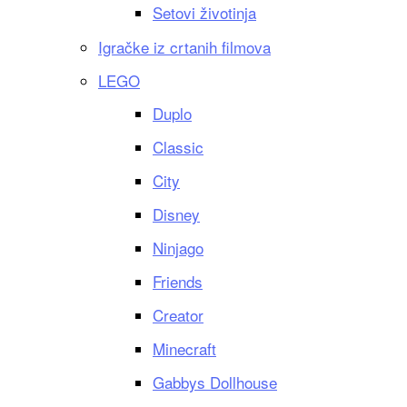
Setovi životinja
Igračke iz crtanih filmova
LEGO
Duplo
Classic
City
Disney
Ninjago
Friends
Creator
Minecraft
Gabbys Dollhouse