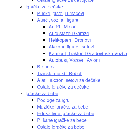
Igračke za dečake
Puške, pištolji i mačevi
Autići, vozila i figure
Autići i Motori
Auto staze i Garaže
Helikopteri i Dronovi
Akcione figure i setovi
Kamioni, Traktori i Građevinska Vozila
Autobusi, Vozovi i Avioni
Brendovi
Transformersi i Roboti
Alati i akcioni setovi za dečake
Ostale igračke za dečake
Igračke za bebe
Podloge za igru
Muzičke igračke za bebe
Edukativne igračke za bebe
Plišane igračke za bebe
Ostale igračke za bebe