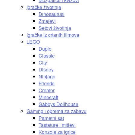
Mozgalice i kvizovi
Igračke životinje
Dinosaurusi
Zmajevi
Setovi životinja
Igračke iz crtanih filmova
LEGO
Duplo
Classic
City
Disney
Ninjago
Friends
Creator
Minecraft
Gabbys Dollhouse
Gaming i oprema za zabavu
Pametni sat
Tastature i miševi
Konzole za igrice