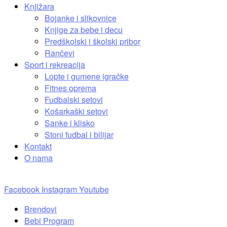
Knjižara
Bojanke i slikovnice
Knjige za bebe i decu
Predškolski i školski pribor
Rančevi
Sport i rekreacija
Lopte i gumene igračke
Fitnes oprema
Fudbalski setovi
Košarkaški setovi
Sanke i klisko
Stoni fudbal i bilijar
Kontakt
O nama
Facebook
Instagram
Youtube
Brendovi
Bebi Program