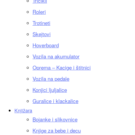
Tricikli
Roleri
Trotineti
Skejtovi
Hoverboard
Vozila na akumulator
Oprema – Kacige i štitnici
Vozila na pedale
Konjici ljuljalice
Guralice i klackalice
Knjižara
Bojanke i slikovnice
Knjige za bebe i decu