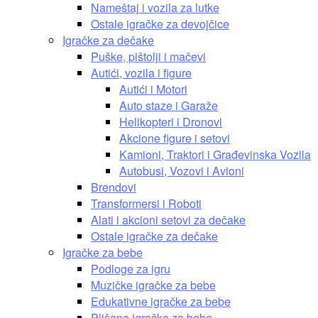
Nameštaj i vozila za lutke
Ostale igračke za devojčice
Igračke za dečake
Puške, pištolji i mačevi
Autići, vozila i figure
Autići i Motori
Auto staze i Garaže
Helikopteri i Dronovi
Akcione figure i setovi
Kamioni, Traktori i Građevinska Vozila
Autobusi, Vozovi i Avioni
Brendovi
Transformersi i Roboti
Alati i akcioni setovi za dečake
Ostale igračke za dečake
Igračke za bebe
Podloge za igru
Muzičke igračke za bebe
Edukativne igračke za bebe
Plišane igračke za bebe