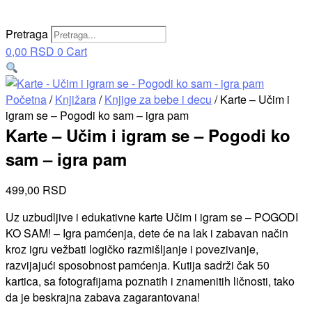
Pretraga
0,00
RSD
0
Cart
Početna
/
Knjižara
/
Knjige za bebe i decu
/ Karte – Učim i
igram se – Pogodi ko sam – igra pam
Karte – Učim i igram se – Pogodi ko
sam – igra pam
499,00
RSD
Uz uzbudljive i edukativne karte Učim i igram se – POGODI
KO SAM! – Igra pamćenja, dete će na lak i zabavan način
kroz igru vežbati logičko razmišljanje i povezivanje,
razvijajući sposobnost pamćenja. Kutija sadrži čak 50
kartica, sa fotografijama poznatih i znamenitih ličnosti, tako
da je beskrajna zabava zagarantovana!