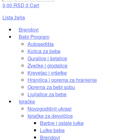
0,00
RSD
0
Cart
Lista želja
Brendovi
Bebi Program
Autosedišta
Kolica za bebe
Guralice i šetalice
Zvečke i glodalice
Krevetac i vršetke
Hranilica i oprema za hranjenje
Oprema za bebi sobu
Ljuljalice za bebe
Igračke
Novogodišnji ukrasi
Igračke za devojčice
Barbie i ostale lutke
Lutke bebe
Brendovi