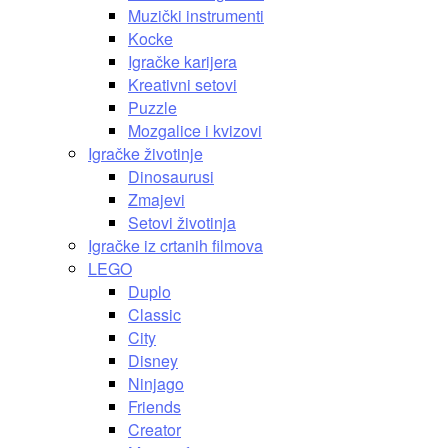
Muzički instrumenti
Kocke
Igračke karijera
Kreativni setovi
Puzzle
Mozgalice i kvizovi
Igračke životinje
Dinosaurusi
Zmajevi
Setovi životinja
Igračke iz crtanih filmova
LEGO
Duplo
Classic
City
Disney
Ninjago
Friends
Creator