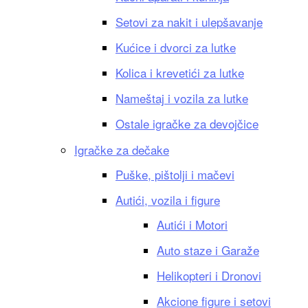
Setovi za nakit i ulepšavanje
Kućice i dvorci za lutke
Kolica i krevetići za lutke
Nameštaj i vozila za lutke
Ostale igračke za devojčice
Igračke za dečake
Puške, pištolji i mačevi
Autići, vozila i figure
Autići i Motori
Auto staze i Garaže
Helikopteri i Dronovi
Akcione figure i setovi