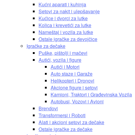
Kućni aparati i kuhinja
Setovi za nakit i ulepšavanje
Kućice i dvorci za lutke
Kolica i krevetići za lutke
Nameštaj i vozila za lutke
Ostale igračke za devojčice
Igračke za dečake
Puške, pištolji i mačevi
Autići, vozila i figure
Autići i Motori
Auto staze i Garaže
Helikopteri i Dronovi
Akcione figure i setovi
Kamioni, Traktori i Građevinska Vozila
Autobusi, Vozovi i Avioni
Brendovi
Transformersi i Roboti
Alati i akcioni setovi za dečake
Ostale igračke za dečake