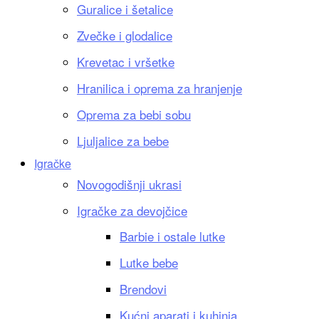
Guralice i šetalice
Zvečke i glodalice
Krevetac i vršetke
Hranilica i oprema za hranjenje
Oprema za bebi sobu
Ljuljalice za bebe
Igračke
Novogodišnji ukrasi
Igračke za devojčice
Barbie i ostale lutke
Lutke bebe
Brendovi
Kućni aparati i kuhinja