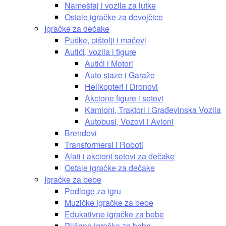
Nameštaj i vozila za lutke
Ostale igračke za devojčice
Igračke za dečake
Puške, pištolji i mačevi
Autići, vozila i figure
Autići i Motori
Auto staze i Garaže
Helikopteri i Dronovi
Akcione figure i setovi
Kamioni, Traktori i Građevinska Vozila
Autobusi, Vozovi i Avioni
Brendovi
Transformersi i Roboti
Alati i akcioni setovi za dečake
Ostale igračke za dečake
Igračke za bebe
Podloge za igru
Muzičke igračke za bebe
Edukativne igračke za bebe
Plišane igračke za bebe