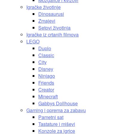
Mozgalice i kvizovi
Igračke životinje
Dinosaurusi
Zmajevi
Setovi životinja
Igračke iz crtanih filmova
LEGO
Duplo
Classic
City
Disney
Ninjago
Friends
Creator
Minecraft
Gabbys Dollhouse
Gaming i oprema za zabavu
Pametni sat
Tastature i miševi
Konzole za igrice