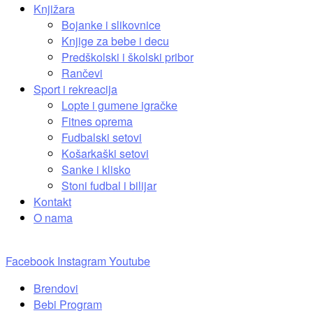
Knjižara
Bojanke i slikovnice
Knjige za bebe i decu
Predškolski i školski pribor
Rančevi
Sport i rekreacija
Lopte i gumene igračke
Fitnes oprema
Fudbalski setovi
Košarkaški setovi
Sanke i klisko
Stoni fudbal i bilijar
Kontakt
O nama
Facebook
Instagram
Youtube
Brendovi
Bebi Program