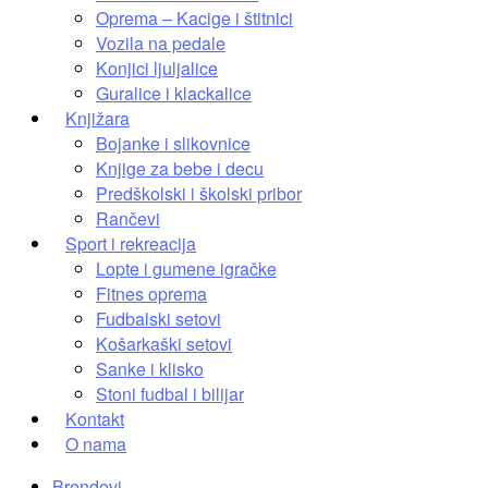
Oprema – Kacige i štitnici
Vozila na pedale
Konjici ljuljalice
Guralice i klackalice
Knjižara
Bojanke i slikovnice
Knjige za bebe i decu
Predškolski i školski pribor
Rančevi
Sport i rekreacija
Lopte i gumene igračke
Fitnes oprema
Fudbalski setovi
Košarkaški setovi
Sanke i klisko
Stoni fudbal i bilijar
Kontakt
O nama
Brendovi