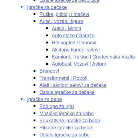
Igračke za dečake
Puške, pištolji i mačevi
Autići, vozila i figure
Autići i Motori
Auto staze i Garaže
Helikopteri i Dronovi
Akcione figure i setovi
Kamioni, Traktori i Građevinska Vozila
Autobusi, Vozovi i Avioni
Brendovi
Transformersi i Roboti
Alati i akcioni setovi za dečake
Ostale igračke za dečake
Igračke za bebe
Podloge za igru
Muzičke igračke za bebe
Edukativne igračke za bebe
Plišane igračke za bebe
Ostale igračke za bebe