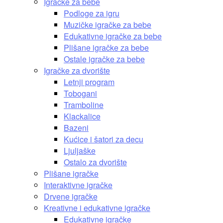
Igračke za bebe
Podloge za igru
Muzičke igračke za bebe
Edukativne igračke za bebe
Plišane igračke za bebe
Ostale igračke za bebe
Igračke za dvorište
Letnji program
Tobogani
Tramboline
Klackalice
Bazeni
Kućice i šatori za decu
Ljuljaške
Ostalo za dvorište
Plišane igračke
Interaktivne igračke
Drvene igračke
Kreativne i edukativne igračke
Edukativne igračke