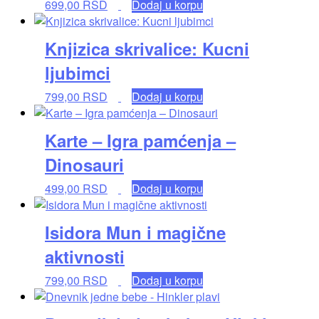
699,00
RSD
Dodaj u korpu
Knjizica skrivalice: Kucni
ljubimci
799,00
RSD
Dodaj u korpu
Karte – Igra pamćenja –
Dinosauri
499,00
RSD
Dodaj u korpu
Isidora Mun i magične
aktivnosti
799,00
RSD
Dodaj u korpu