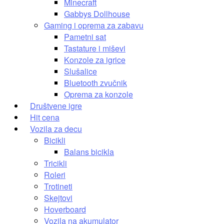
Minecraft
Gabbys Dollhouse
Gaming i oprema za zabavu
Pametni sat
Tastature i miševi
Konzole za igrice
Slušalice
Bluetooth zvučnik
Oprema za konzole
Društvene igre
Hit cena
Vozila za decu
Bicikli
Balans bicikla
Tricikli
Roleri
Trotineti
Skejtovi
Hoverboard
Vozila na akumulator