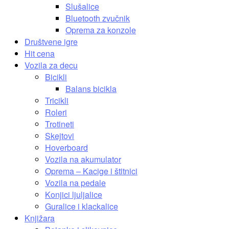
Slušalice
Bluetooth zvučnik
Oprema za konzole
Društvene igre
Hit cena
Vozila za decu
Bicikli
Balans bicikla
Tricikli
Roleri
Trotineti
Skejtovi
Hoverboard
Vozila na akumulator
Oprema – Kacige i štitnici
Vozila na pedale
Konjici ljuljalice
Guralice i klackalice
Knjižara