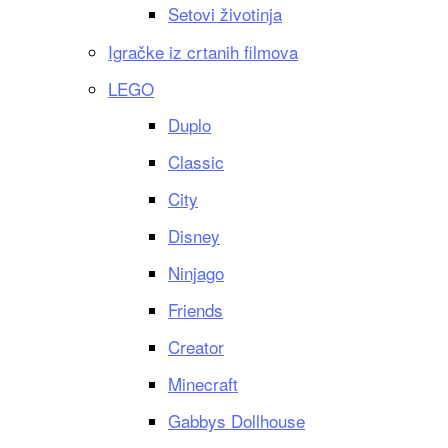
Setovi životinja
Igračke iz crtanih filmova
LEGO
Duplo
Classic
City
Disney
Ninjago
Friends
Creator
Minecraft
Gabbys Dollhouse