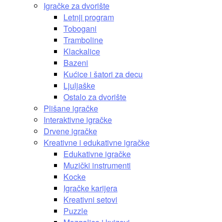
Igračke za dvorište
Letnji program
Tobogani
Tramboline
Klackalice
Bazeni
Kućice i šatori za decu
Ljuljaške
Ostalo za dvorište
Plišane igračke
Interaktivne igračke
Drvene igračke
Kreativne i edukativne igračke
Edukativne igračke
Muzički instrumenti
Kocke
Igračke karijera
Kreativni setovi
Puzzle