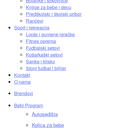
Bojanke i slikovnice
Knjige za bebe i decu
Predškolski i školski pribor
Rančevi
Sport i rekreacija
Lopte i gumene igračke
Fitnes oprema
Fudbalski setovi
Košarkaški setovi
Sanke i klisko
Stoni fudbal i bilijar
Kontakt
O nama
Brendovi
Bebi Program
Autosedišta
Kolica za bebe