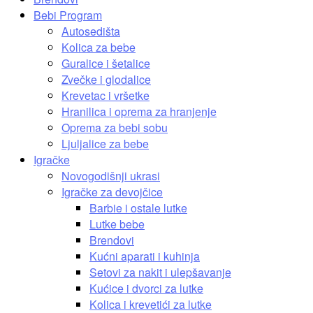
Bebi Program
Autosedišta
Kolica za bebe
Guralice i šetalice
Zvečke i glodalice
Krevetac i vršetke
Hranilica i oprema za hranjenje
Oprema za bebi sobu
Ljuljalice za bebe
Igračke
Novogodišnji ukrasi
Igračke za devojčice
Barbie i ostale lutke
Lutke bebe
Brendovi
Kućni aparati i kuhinja
Setovi za nakit i ulepšavanje
Kućice i dvorci za lutke
Kolica i krevetići za lutke