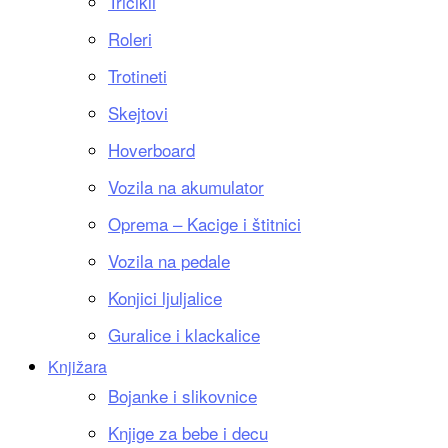
Tricikli
Roleri
Trotineti
Skejtovi
Hoverboard
Vozila na akumulator
Oprema – Kacige i štitnici
Vozila na pedale
Konjici ljuljalice
Guralice i klackalice
Knjižara
Bojanke i slikovnice
Knjige za bebe i decu