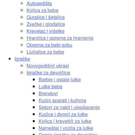
Autosedišta
Kolica za bebe
Guralice i šetalice
Zvečke i glodalice
Krevetac i vršetke
Hranilica i oprema za hranjenje
Oprema za bebi sobu
Ljuljalice za bebe
Igračke
Novogodišnji ukrasi
Igračke za devojčice
Barbie i ostale lutke
Lutke bebe
Brendovi
Kućni aparati i kuhinja
Setovi za nakit i ulepšavanje
Kućice i dvorci za lutke
Kolica i krevetići za lutke
Nameštaj i vozila za lutke
Ostale igračke za devojčice