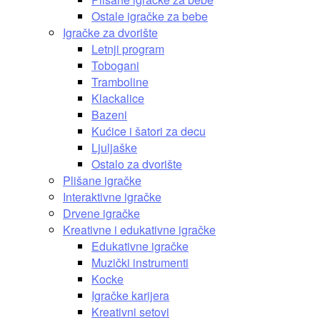
Ostale igračke za bebe
Igračke za dvorište
Letnji program
Tobogani
Tramboline
Klackalice
Bazeni
Kućice i šatori za decu
Ljuljaške
Ostalo za dvorište
Plišane igračke
Interaktivne igračke
Drvene igračke
Kreativne i edukativne igračke
Edukativne igračke
Muzički instrumenti
Kocke
Igračke karijera
Kreativni setovi