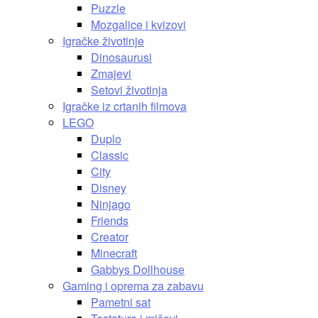
Puzzle
Mozgalice i kvizovi
Igračke životinje
Dinosaurusi
Zmajevi
Setovi životinja
Igračke iz crtanih filmova
LEGO
Duplo
Classic
City
Disney
Ninjago
Friends
Creator
Minecraft
Gabbys Dollhouse
Gaming i oprema za zabavu
Pametni sat