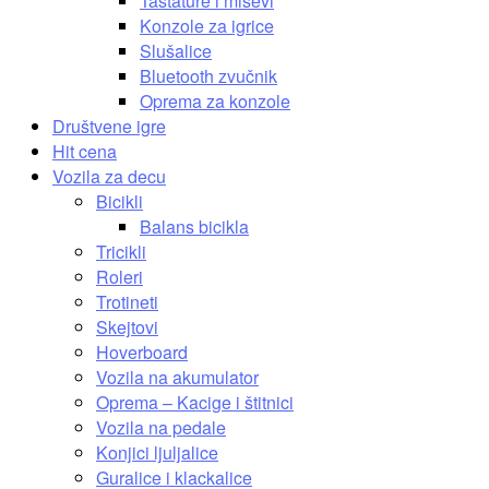
Tastature i miševi
Konzole za igrice
Slušalice
Bluetooth zvučnik
Oprema za konzole
Društvene igre
Hit cena
Vozila za decu
Bicikli
Balans bicikla
Tricikli
Roleri
Trotineti
Skejtovi
Hoverboard
Vozila na akumulator
Oprema – Kacige i štitnici
Vozila na pedale
Konjici ljuljalice
Guralice i klackalice