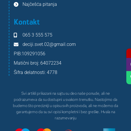
Najčešća pitanja
Kontakt
065 3 555 575
deciji.svet.02@gmail.com
PIB:109291056
Matični broj: 64072234
Šifra delatnosti: 4778
Svi artikli prikazani na sajtu su deo naše ponude, ali ne
podrazumeva da su dostupni u svakom trenutku. Nastojimo da
budemo što precizniji u opisu svih proizvoda, ali ne možemo da
garantujemo da su svi opisi kompletni i bez greške. Hvala na
razumevanju