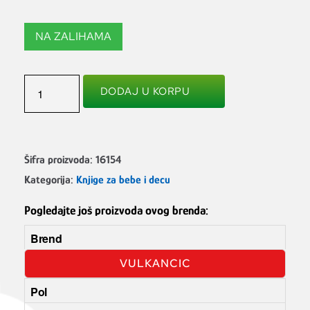
NA ZALIHAMA
DODAJ U KORPU
Šifra proizvoda:
16154
Kategorija:
Knjige za bebe i decu
Pogledajte još proizvoda ovog brenda:
Brend
VULKANCIC
Pol