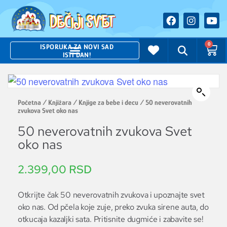
0
ISPORUKA ZA NOVI SAD
ISTI DAN!
Početna
/
Knjižara
/
Knjige za bebe i decu
/ 50 neverovatnih
zvukova Svet oko nas
50 neverovatnih zvukova Svet
oko nas
2.399,00
RSD
Otkrijte čak 50 neverovatnih zvukova i upoznajte svet
oko nas. Od pčela koje zuje, preko zvuka sirene auta, do
otkucaja kazaljki sata. Pritisnite dugmiće i zabavite se!