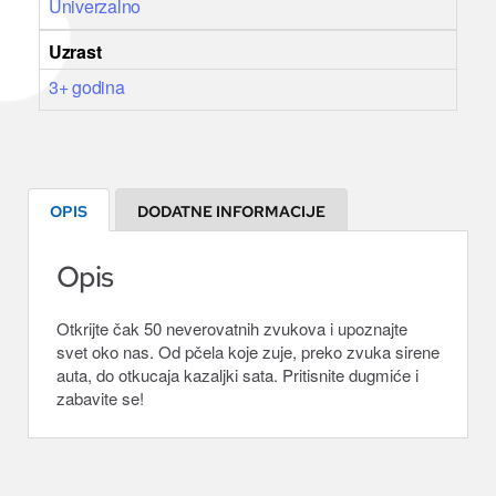
Univerzalno
Uzrast
3+ godina
OPIS
DODATNE INFORMACIJE
Opis
Otkrijte čak 50 neverovatnih zvukova i upoznajte
svet oko nas. Od pčela koje zuje, preko zvuka sirene
auta, do otkucaja kazaljki sata. Pritisnite dugmiće i
zabavite se!