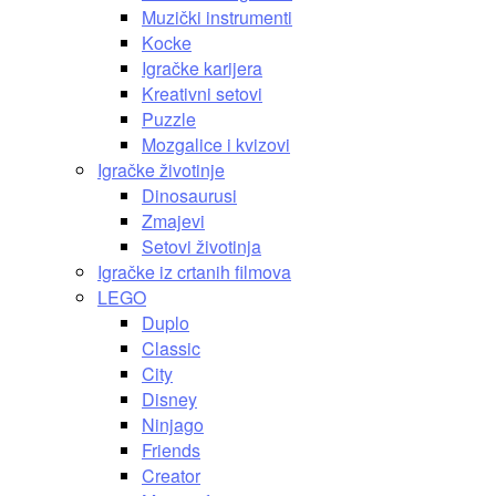
Muzički instrumenti
Kocke
Igračke karijera
Kreativni setovi
Puzzle
Mozgalice i kvizovi
Igračke životinje
Dinosaurusi
Zmajevi
Setovi životinja
Igračke iz crtanih filmova
LEGO
Duplo
Classic
City
Disney
Ninjago
Friends
Creator