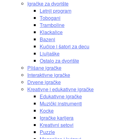
Igračke za dvorište
Letnji program
Tobogani
Tramboline
Klackalice
Bazeni
Kućice i šatori za decu
Ljuljaške
Ostalo za dvorište
Plišane igračke
Interaktivne igračke
Drvene igračke
Kreativne i edukativne igračke
Edukativne igračke
Muzički instrumenti
Kocke
Igračke karijera
Kreativni setovi
Puzzle