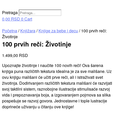
Pretraga
0,00
RSD
0
Cart
Početna
/
Knjižara
/
Knjige za bebe i decu
/ 100 prvih reči:
Životinje
100 prvih reči: Životinje
1.499,00
RSD
Upoznajte životinje i naučite 100 novih reči! Ova šarena
knjiga puna različitih tekstura idealna je za sve mališane. Uz
ovu knjigu mališani će učiti prve reči, ali i istraživati svet
životinja. Dodirivanjem različitih tekstura mališani će razvijati
svoj taktilni sistem, raznobojne ilustracije stimulisaće razvoj
vida i prepoznavanja boja, a izgovaranjem pojmova sa slika
pospešuje se razvoj govora. Jednostavne i tople lustracije
doprineće uživanju u čitanju ove knjige!