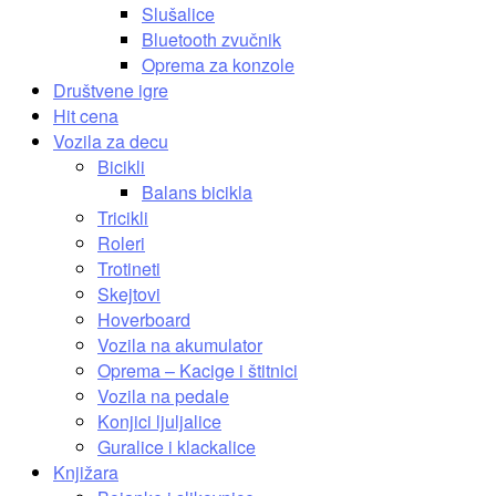
Slušalice
Bluetooth zvučnik
Oprema za konzole
Društvene igre
Hit cena
Vozila za decu
Bicikli
Balans bicikla
Tricikli
Roleri
Trotineti
Skejtovi
Hoverboard
Vozila na akumulator
Oprema – Kacige i štitnici
Vozila na pedale
Konjici ljuljalice
Guralice i klackalice
Knjižara