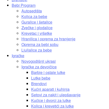
Bebi Program
Autosedišta
Kolica za bebe
Guralice i šetalice
Zvečke i glodalice
Krevetac i vršetke
Hranilica i oprema za hranjenje
Oprema za bebi sobu
Ljuljalice za bebe
Igračke
Novogodišnji ukrasi
Igračke za devojčice
Barbie i ostale lutke
Lutke bebe
Brendovi
Kućni aparati i kuhinja
Setovi za nakit i ulepšavanje
Kućice i dvorci za lutke
Kolica i krevetići za lutke