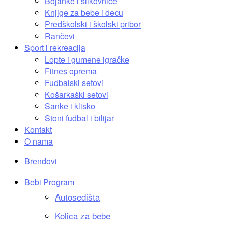
Bojanke i slikovnice
Knjige za bebe i decu
Predškolski i školski pribor
Rančevi
Sport i rekreacija
Lopte i gumene igračke
Fitnes oprema
Fudbalski setovi
Košarkaški setovi
Sanke i klisko
Stoni fudbal i bilijar
Kontakt
O nama
Brendovi
Bebi Program
Autosedišta
Kolica za bebe