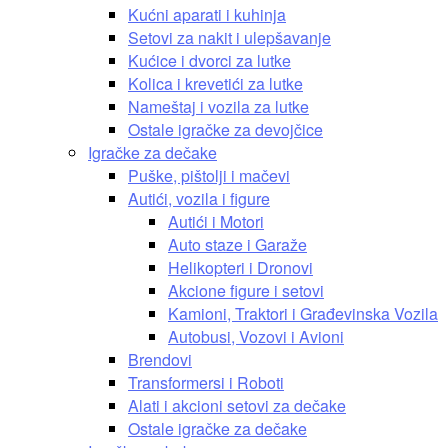
Kućni aparati i kuhinja
Setovi za nakit i ulepšavanje
Kućice i dvorci za lutke
Kolica i krevetići za lutke
Nameštaj i vozila za lutke
Ostale igračke za devojčice
Igračke za dečake
Puške, pištolji i mačevi
Autići, vozila i figure
Autići i Motori
Auto staze i Garaže
Helikopteri i Dronovi
Akcione figure i setovi
Kamioni, Traktori i Građevinska Vozila
Autobusi, Vozovi i Avioni
Brendovi
Transformersi i Roboti
Alati i akcioni setovi za dečake
Ostale igračke za dečake