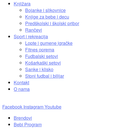
Knjižara
Bojanke i slikovnice
Knjige za bebe i decu
Predškolski i školski pribor
Rančevi
Sport i rekreacija
Lopte i gumene igračke
Fitnes oprema
Fudbalski setovi
Košarkaški setovi
Sanke i klisko
Stoni fudbal i bilijar
Kontakt
O nama
Facebook
Instagram
Youtube
Brendovi
Bebi Program