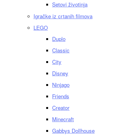
Setovi životinja
Igračke iz crtanih filmova
LEGO
Duplo
Classic
City
Disney
Ninjago
Friends
Creator
Minecraft
Gabbys Dollhouse