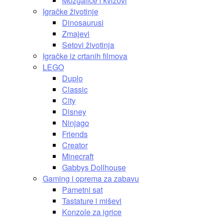
Mozgalice i kvizovi
Igračke životinje
Dinosaurusi
Zmajevi
Setovi životinja
Igračke iz crtanih filmova
LEGO
Duplo
Classic
City
Disney
Ninjago
Friends
Creator
Minecraft
Gabbys Dollhouse
Gaming i oprema za zabavu
Pametni sat
Tastature i miševi
Konzole za igrice