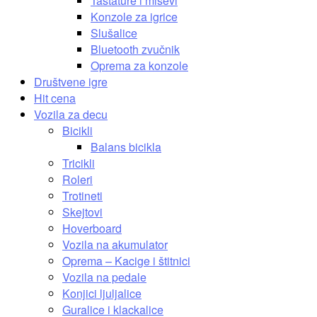
Tastature i miševi
Konzole za igrice
Slušalice
Bluetooth zvučnik
Oprema za konzole
Društvene igre
Hit cena
Vozila za decu
Bicikli
Balans bicikla
Tricikli
Roleri
Trotineti
Skejtovi
Hoverboard
Vozila na akumulator
Oprema – Kacige i štitnici
Vozila na pedale
Konjici ljuljalice
Guralice i klackalice