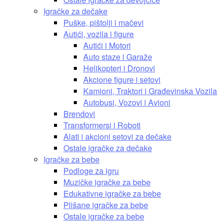
Igračke za dečake
Puške, pištolji i mačevi
Autići, vozila i figure
Autići i Motori
Auto staze i Garaže
Helikopteri i Dronovi
Akcione figure i setovi
Kamioni, Traktori i Građevinska Vozila
Autobusi, Vozovi i Avioni
Brendovi
Transformersi i Roboti
Alati i akcioni setovi za dečake
Ostale igračke za dečake
Igračke za bebe
Podloge za igru
Muzičke igračke za bebe
Edukativne igračke za bebe
Plišane igračke za bebe
Ostale igračke za bebe