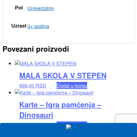
Univerzalno
Pol
3+ godina
Uzrast
Povezani proizvodi
MALA SKOLA V STEPEN
699,00
RSD
Dodaj u korpu
Karte – Igra pamćenja –
Dinosauri
499,00
RSD
Dodaj u korpu