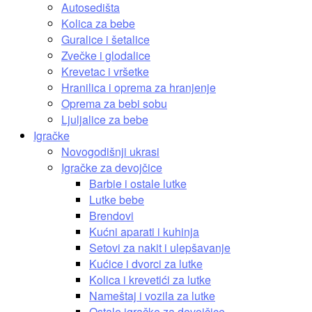
Autosedišta
Kolica za bebe
Guralice i šetalice
Zvečke i glodalice
Krevetac i vršetke
Hranilica i oprema za hranjenje
Oprema za bebi sobu
Ljuljalice za bebe
Igračke
Novogodišnji ukrasi
Igračke za devojčice
Barbie i ostale lutke
Lutke bebe
Brendovi
Kućni aparati i kuhinja
Setovi za nakit i ulepšavanje
Kućice i dvorci za lutke
Kolica i krevetići za lutke
Nameštaj i vozila za lutke
Ostale igračke za devojčice