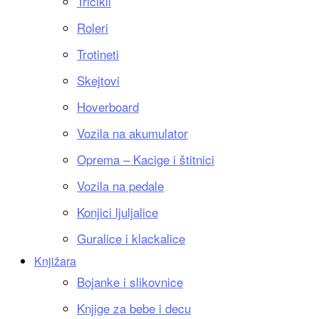
Tricikli
Roleri
Trotineti
Skejtovi
Hoverboard
Vozila na akumulator
Oprema – Kacige i štitnici
Vozila na pedale
Konjici ljuljalice
Guralice i klackalice
Knjižara
Bojanke i slikovnice
Knjige za bebe i decu