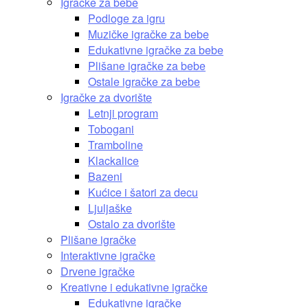
Igračke za bebe
Podloge za igru
Muzičke igračke za bebe
Edukativne igračke za bebe
Plišane igračke za bebe
Ostale igračke za bebe
Igračke za dvorište
Letnji program
Tobogani
Tramboline
Klackalice
Bazeni
Kućice i šatori za decu
Ljuljaške
Ostalo za dvorište
Plišane igračke
Interaktivne igračke
Drvene igračke
Kreativne i edukativne igračke
Edukativne igračke