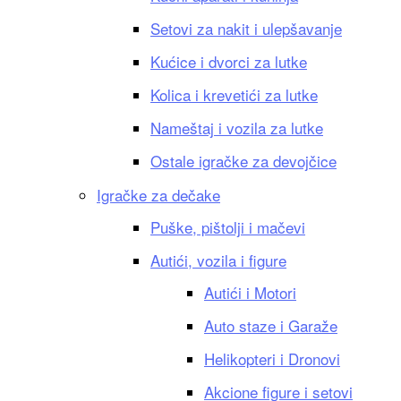
Setovi za nakit i ulepšavanje
Kućice i dvorci za lutke
Kolica i krevetići za lutke
Nameštaj i vozila za lutke
Ostale igračke za devojčice
Igračke za dečake
Puške, pištolji i mačevi
Autići, vozila i figure
Autići i Motori
Auto staze i Garaže
Helikopteri i Dronovi
Akcione figure i setovi