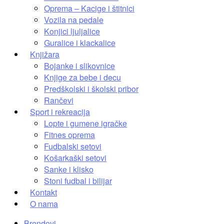
Oprema – Kacige i štitnici
Vozila na pedale
Konjici ljuljalice
Guralice i klackalice
Knjižara
Bojanke i slikovnice
Knjige za bebe i decu
Predškolski i školski pribor
Rančevi
Sport i rekreacija
Lopte i gumene igračke
Fitnes oprema
Fudbalski setovi
Košarkaški setovi
Sanke i klisko
Stoni fudbal i bilijar
Kontakt
O nama
Brendovi