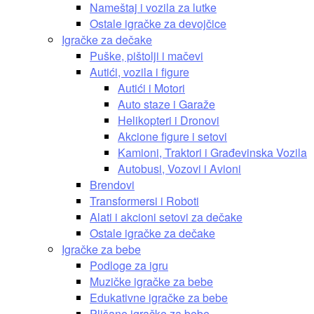
Nameštaj i vozila za lutke
Ostale igračke za devojčice
Igračke za dečake
Puške, pištolji i mačevi
Autići, vozila i figure
Autići i Motori
Auto staze i Garaže
Helikopteri i Dronovi
Akcione figure i setovi
Kamioni, Traktori i Građevinska Vozila
Autobusi, Vozovi i Avioni
Brendovi
Transformersi i Roboti
Alati i akcioni setovi za dečake
Ostale igračke za dečake
Igračke za bebe
Podloge za igru
Muzičke igračke za bebe
Edukativne igračke za bebe
Plišane igračke za bebe