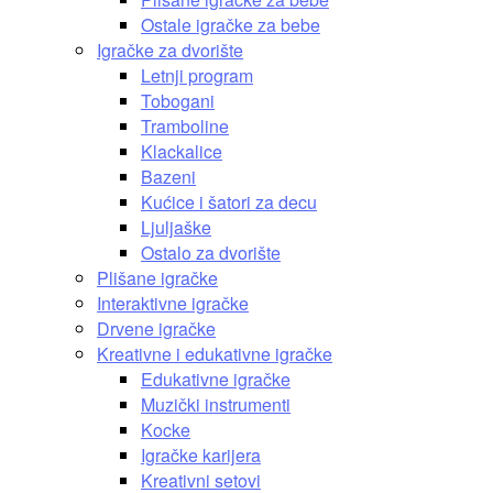
Ostale igračke za bebe
Igračke za dvorište
Letnji program
Tobogani
Tramboline
Klackalice
Bazeni
Kućice i šatori za decu
Ljuljaške
Ostalo za dvorište
Plišane igračke
Interaktivne igračke
Drvene igračke
Kreativne i edukativne igračke
Edukativne igračke
Muzički instrumenti
Kocke
Igračke karijera
Kreativni setovi