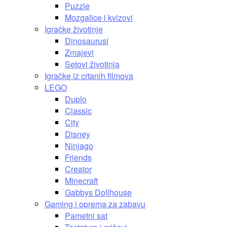
Puzzle
Mozgalice i kvizovi
Igračke životinje
Dinosaurusi
Zmajevi
Setovi životinja
Igračke iz crtanih filmova
LEGO
Duplo
Classic
City
Disney
Ninjago
Friends
Creator
Minecraft
Gabbys Dollhouse
Gaming i oprema za zabavu
Pametni sat