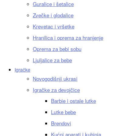
Guralice i šetalice
Zvečke i glodalice
Krevetac i vršetke
Hranilica i oprema za hranjenje
Oprema za bebi sobu
Ljuljalice za bebe
Igračke
Novogodišnji ukrasi
Igračke za devojčice
Barbie i ostale lutke
Lutke bebe
Brendovi
Kućni aparati i kuhinja