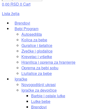
0,00
RSD
0
Cart
Lista želja
Brendovi
Bebi Program
Autosedišta
Kolica za bebe
Guralice i šetalice
Zvečke i glodalice
Krevetac i vršetke
Hranilica i oprema za hranjenje
Oprema za bebi sobu
Ljuljalice za bebe
Igračke
Novogodišnji ukrasi
Igračke za devojčice
Barbie i ostale lutke
Lutke bebe
Brendovi