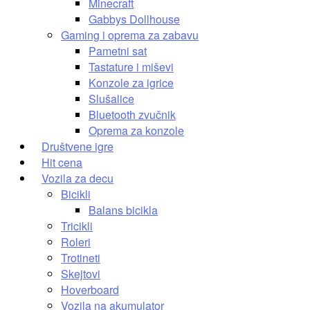
Minecraft
Gabbys Dollhouse
Gaming i oprema za zabavu
Pametni sat
Tastature i miševi
Konzole za igrice
Slušalice
Bluetooth zvučnik
Oprema za konzole
Društvene igre
Hit cena
Vozila za decu
Bicikli
Balans bicikla
Tricikli
Roleri
Trotineti
Skejtovi
Hoverboard
Vozila na akumulator