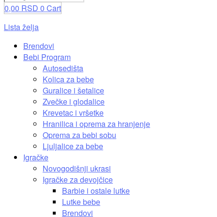
0,00
RSD
0
Cart
Lista želja
Brendovi
Bebi Program
Autosedišta
Kolica za bebe
Guralice i šetalice
Zvečke i glodalice
Krevetac i vršetke
Hranilica i oprema za hranjenje
Oprema za bebi sobu
Ljuljalice za bebe
Igračke
Novogodišnji ukrasi
Igračke za devojčice
Barbie i ostale lutke
Lutke bebe
Brendovi