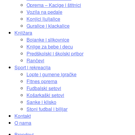
Oprema – Kacige i štitnici
Vozila na pedale
Konjici ljuljalice
Guralice i klackalice
Knjižara
Bojanke i slikovnice
Knjige za bebe i decu
Predškolski i školski pribor
Rančevi
Sport i rekreacija
Lopte i gumene igračke
Fitnes oprema
Fudbalski setovi
Košarkaški setovi
Sanke i klisko
Stoni fudbal i bilijar
Kontakt
O nama
Brendovi