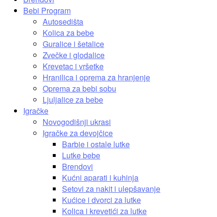
Bebi Program
Autosedišta
Kolica za bebe
Guralice i šetalice
Zvečke i glodalice
Krevetac i vršetke
Hranilica i oprema za hranjenje
Oprema za bebi sobu
Ljuljalice za bebe
Igračke
Novogodišnji ukrasi
Igračke za devojčice
Barbie i ostale lutke
Lutke bebe
Brendovi
Kućni aparati i kuhinja
Setovi za nakit i ulepšavanje
Kućice i dvorci za lutke
Kolica i krevetići za lutke