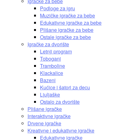
Igračke za bebe
Podloge za igru
Muzičke igračke za bebe
Edukativne igračke za bebe
Plišane igračke za bebe
Ostale igračke za bebe
Igračke za dvorište
Letnji program
Tobogani
Tramboline
Klackalice
Bazeni
Kućice i šatori za decu
Ljuljaške
Ostalo za dvorište
Plišane igračke
Interaktivne igračke
Drvene igračke
Kreativne i edukativne igračke
Edukativne igračke