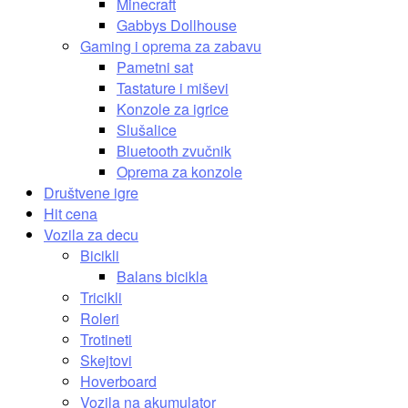
Minecraft
Gabbys Dollhouse
Gaming i oprema za zabavu
Pametni sat
Tastature i miševi
Konzole za igrice
Slušalice
Bluetooth zvučnik
Oprema za konzole
Društvene igre
Hit cena
Vozila za decu
Bicikli
Balans bicikla
Tricikli
Roleri
Trotineti
Skejtovi
Hoverboard
Vozila na akumulator