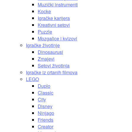
Muzički instrumenti
Kocke
Igračke karijera
Kreativni setovi
Puzzle
Mozgalice i kvizovi
Igračke životinje
Dinosaurusi
Zmajevi
Setovi životinja
Igračke iz crtanih filmova
LEGO
Duplo
Classic
City
Disney
Ninjago
Friends
Creator