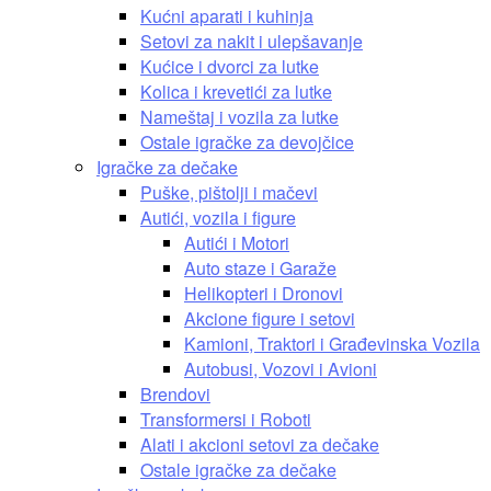
Kućni aparati i kuhinja
Setovi za nakit i ulepšavanje
Kućice i dvorci za lutke
Kolica i krevetići za lutke
Nameštaj i vozila za lutke
Ostale igračke za devojčice
Igračke za dečake
Puške, pištolji i mačevi
Autići, vozila i figure
Autići i Motori
Auto staze i Garaže
Helikopteri i Dronovi
Akcione figure i setovi
Kamioni, Traktori i Građevinska Vozila
Autobusi, Vozovi i Avioni
Brendovi
Transformersi i Roboti
Alati i akcioni setovi za dečake
Ostale igračke za dečake