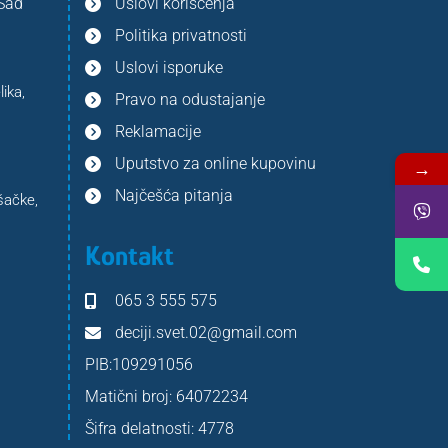
 Sad
Uslovi korišćenja
Politika privatnosti
Uslovi isporuke
ika,
Pravo na odustajanje
Reklamacije
Uputstvo za online kupovinu
→
Najčešća pitanja
šačke,
Kontakt
065 3 555 575
deciji.svet.02@gmail.com
PIB:109291056
Matični broj: 64072234
Šifra delatnosti: 4778