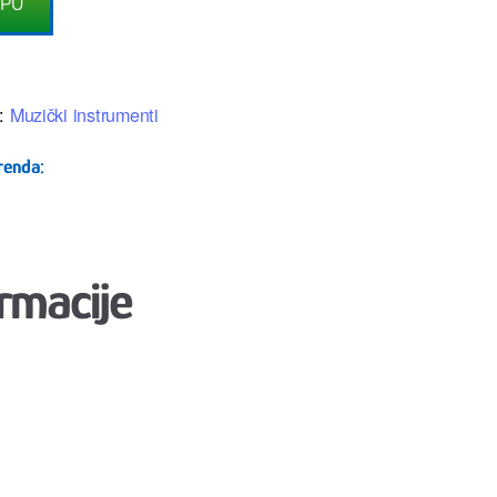
RPU
:
Muzički instrumenti
renda:
rmacije