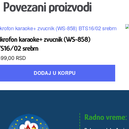
Povezani proizvodi
krofon karaoke+ zvucnik (WS-858)
TS16/02 srebrn
599,00
RSD
DODAJ U KORPU
Radno vreme: