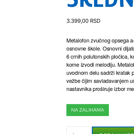
3.399,00
RSD
Metalofon zvučnog opsega a–
osnovne škole. Osnovni dijaton
6 crnih polutonskih pločica, 
kome izvodi melodiju. Metalof
uvodnom delu sadrži kratak p
vežbe čijim savladavanjem uč
nastavnika proširuje izbor mel
NA ZALIHAMA