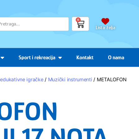
0
Lista želja
Sport i rekreacija
Kontakt
O nama
 edukativne igračke
/
Muzički instrumenti
/ METALOFON
LOFON
JI 17 NOTA