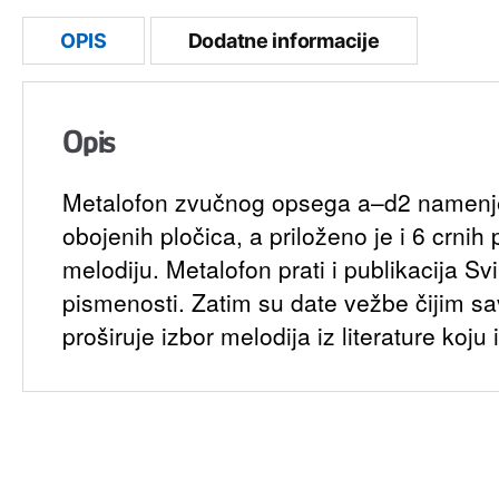
OPIS
Dodatne informacije
Opis
Metalofon zvučnog opsega a–d2 namenjen 
obojenih pločica, a priloženo je i 6 crni
melodiju. Metalofon prati i publikacija 
pismenosti. Zatim su date vežbe čijim s
proširuje izbor melodija iz literature koj