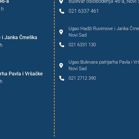
46-a
Bulevar oslobođenja 46-a, Novi
 h
021 6337 461
Ugao Hadži Ruvimove i Janka Čmel
Novi Sad
 i Janka Čmelika
021 6331 130
h
Ugao Bulevara patrijarha Pavla i Vr
Novi Sad
rha Pavla i Vršačke
021 2712 390
h