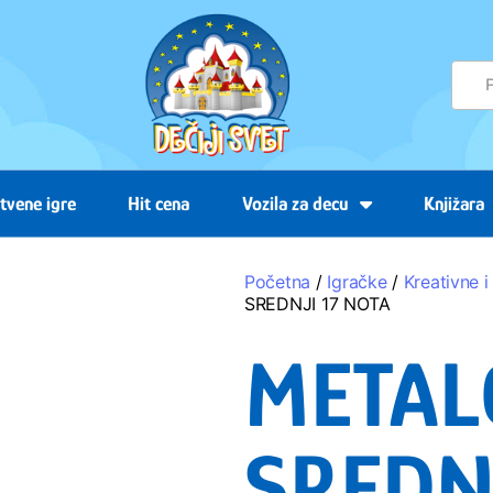
tvene igre
Hit cena
Vozila za decu
Knjižara
Početna
/
Igračke
/
Kreativne i
SREDNJI 17 NOTA
META
SREDN