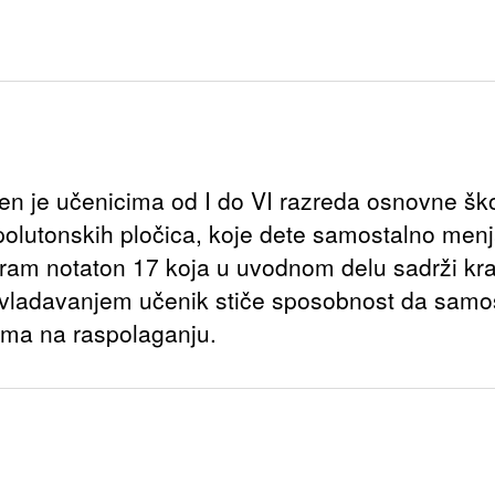
je učenicima od I do VI razreda osnovne škole
h polutonskih pločica, koje dete samostalno men
Sviram notaton 17 koja u uvodnom delu sadrži k
avladavanjem učenik stiče sposobnost da samos
u ima na raspolaganju.