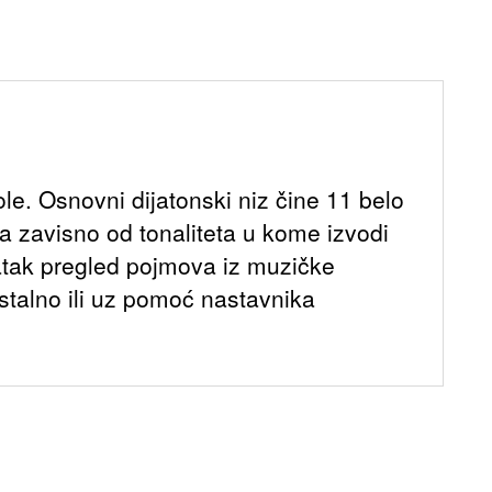
. Osnovni dijatonski niz čine 11 belo
ja zavisno od tonaliteta u kome izvodi
ratak pregled pojmova iz muzičke
talno ili uz pomoć nastavnika