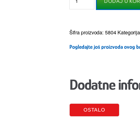
DODAJ U KO
Šifra proizvoda:
5804
Kategorija
Pogledajte još proizvoda ovog b
Dodatne info
OSTALO