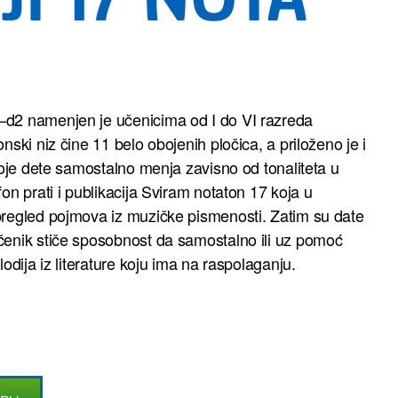
d2 namenjen je učenicima od I do VI razreda
ski niz čine 11 belo obojenih pločica, a priloženo je i
koje dete samostalno menja zavisno od tonaliteta u
on prati i publikacija Sviram notaton 17 koja u
regled pojmova iz muzičke pismenosti. Zatim su date
enik stiče sposobnost da samostalno ili uz pomoć
odija iz literature koju ima na raspolaganju.