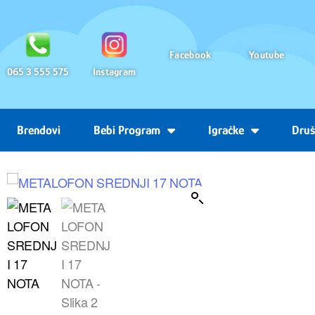
Facebook
Youtube
065 3 555 575
Instagram
Brendovi
Bebi Program
Igračke
Druš