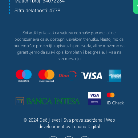
Matični broj: 64072234
Šifra delatnosti: 4778
Svi artikli prikazani na sajtu su deo naše ponude, ali ne
podrazumeva da su dostupni u svakom trenutku. Nastojimo da
budemo što precizniji u opisu svih proizvoda, ali ne možemo da
garantujemo da su svi opisi kompletni i bez greške. Hvala na
razumevanju
© 2024 Dečiji svet | Sva prava zadržana | Web
development by
Lunaria Digital