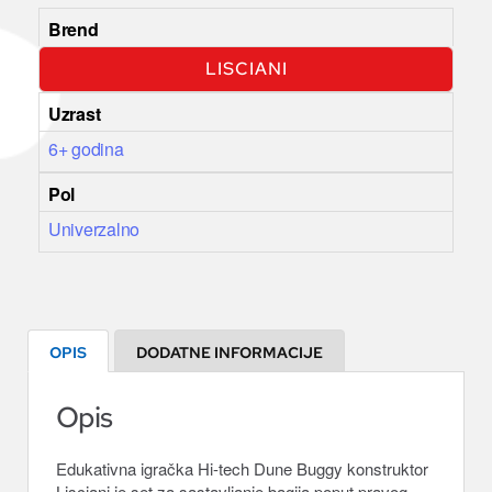
Brend
LISCIANI
Uzrast
6+ godina
Pol
Univerzalno
OPIS
DODATNE INFORMACIJE
Opis
Edukativna igračka Hi-tech Dune Buggy konstruktor
Lisciani je set za sastavljanje bagija poput pravog