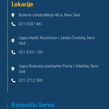
Lokacije
Bulevar oslobođenja 46-a, Novi Sad
021 6337 461
Ugao Hadži Ruvimove i Janka Čmelika, Novi
Sad
021 6331 130
Ugao Bulevara patrijarha Pavla i Vršačke, Novi
Sad
021 2712 390
Korisnički Servis