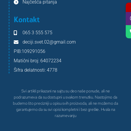
Najčešća pitanja
Kontakt
065 3 555 575
deciji.svet.02@gmail.com
PIB:109291056
Matični broj: 64072234
Šifra delatnosti: 4778
Svi artikli prikazani na sajtu su deo naše ponude, ali ne
podrazumeva da su dostupni u svakom trenutku. Nastojimo da
budemo što precizniji u opisu svih proizvoda, ali ne možemo da
garantujemo da su svi opisi kompletni i bez greške. Hvala na
razumevanju