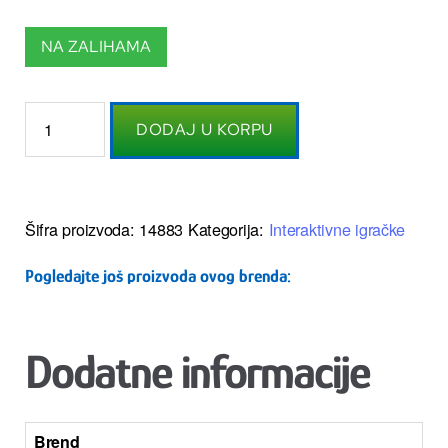
NA ZALIHAMA
DODAJ U KORPU
Šifra proizvoda:
14883
Kategorija:
Interaktivne igračke
Pogledajte još proizvoda ovog brenda:
Dodatne informacije
Brend