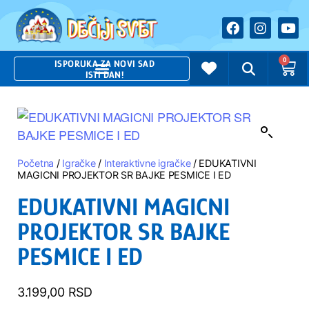
0
ISPORUKA ZA NOVI SAD
ISTI DAN!
Početna
/
Igračke
/
Interaktivne igračke
/ EDUKATIVNI
MAGICNI PROJEKTOR SR BAJKE PESMICE I ED
EDUKATIVNI MAGICNI
PROJEKTOR SR BAJKE
PESMICE I ED
3.199,00
RSD