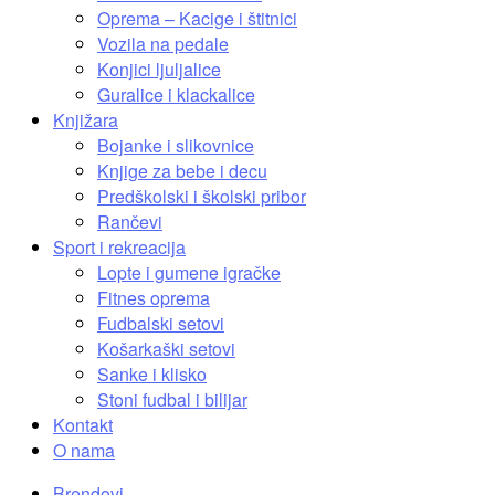
Oprema – Kacige i štitnici
Vozila na pedale
Konjici ljuljalice
Guralice i klackalice
Knjižara
Bojanke i slikovnice
Knjige za bebe i decu
Predškolski i školski pribor
Rančevi
Sport i rekreacija
Lopte i gumene igračke
Fitnes oprema
Fudbalski setovi
Košarkaški setovi
Sanke i klisko
Stoni fudbal i bilijar
Kontakt
O nama
Brendovi