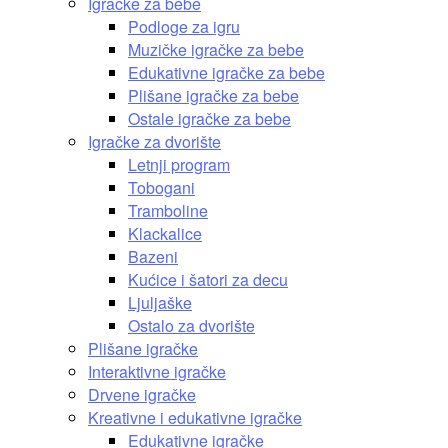
Igračke za bebe
Podloge za igru
Muzičke igračke za bebe
Edukativne igračke za bebe
Plišane igračke za bebe
Ostale igračke za bebe
Igračke za dvorište
Letnji program
Tobogani
Tramboline
Klackalice
Bazeni
Kućice i šatori za decu
Ljuljaške
Ostalo za dvorište
Plišane igračke
Interaktivne igračke
Drvene igračke
Kreativne i edukativne igračke
Edukativne igračke