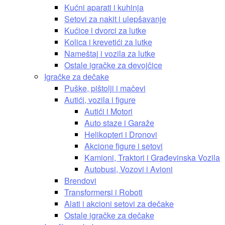
Kućni aparati i kuhinja
Setovi za nakit i ulepšavanje
Kućice i dvorci za lutke
Kolica i krevetići za lutke
Nameštaj i vozila za lutke
Ostale igračke za devojčice
Igračke za dečake
Puške, pištolji i mačevi
Autići, vozila i figure
Autići i Motori
Auto staze i Garaže
Helikopteri i Dronovi
Akcione figure i setovi
Kamioni, Traktori i Građevinska Vozila
Autobusi, Vozovi i Avioni
Brendovi
Transformersi i Roboti
Alati i akcioni setovi za dečake
Ostale igračke za dečake