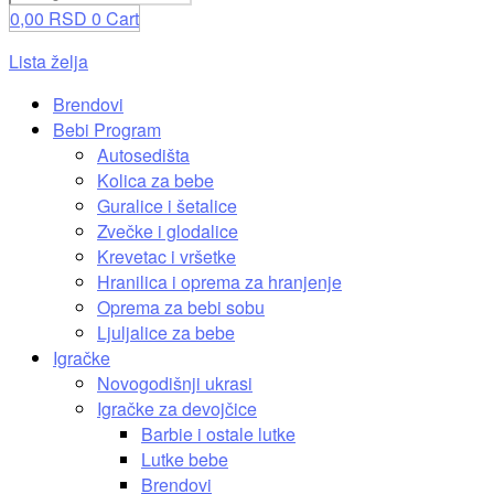
0,00
RSD
0
Cart
Lista želja
Brendovi
Bebi Program
Autosedišta
Kolica za bebe
Guralice i šetalice
Zvečke i glodalice
Krevetac i vršetke
Hranilica i oprema za hranjenje
Oprema za bebi sobu
Ljuljalice za bebe
Igračke
Novogodišnji ukrasi
Igračke za devojčice
Barbie i ostale lutke
Lutke bebe
Brendovi