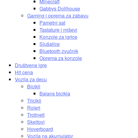
Minecraft
Gabbys Dollhouse
Gaming i oprema za zabavu
Pametni sat
Tastature i miševi
Konzole za igrice
Slušalice
Bluetooth zvučnik
Oprema za konzole
Društvene igre
Hit cena
Vozila za decu
Bicikli
Balans bicikla
Tricikli
Roleri
Trotineti
Skejtovi
Hoverboard
Vozila na akumulator