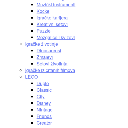
Muzički instrumenti
Kocke
Igračke karijera
Kreativni setovi
Puzzle
Mozgalice i kvizovi
Igračke životinje
Dinosaurusi
Zmajevi
Setovi životinja
Igračke iz crtanih filmova
LEGO
Duplo
Classic
City
Disney
Ninjago
Friends
Creator