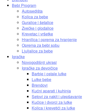
Bebi Program
Autosedišta
Kolica za bebe
Guralice i šetalice
Zvečke i glodalice
Krevetac i vršetke
Hranilica i oprema za hranjenje
Oprema za bebi sobu
Ljuljalice za bebe
Igračke
Novogodišnji ukrasi
Igračke za devojčice
Barbie i ostale lutke
Lutke bebe
Brendovi
Kućni aparati i kuhinja
Setovi za nakit i ulepšavanje
Kućice i dvorci za lutke
Kolica i krevetići za lutke