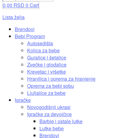
0,00
RSD
0
Cart
Lista želja
Brendovi
Bebi Program
Autosedišta
Kolica za bebe
Guralice i šetalice
Zvečke i glodalice
Krevetac i vršetke
Hranilica i oprema za hranjenje
Oprema za bebi sobu
Ljuljalice za bebe
Igračke
Novogodišnji ukrasi
Igračke za devojčice
Barbie i ostale lutke
Lutke bebe
Brendovi