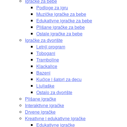
Igračke za bebe
Podloge za igru
Muzičke igračke za bebe
Edukativne igračke za bebe
Plišane igračke za bebe
Ostale igračke za bebe
Igračke za dvorište
Letnji program
Tobogani
Tramboline
Klackalice
Bazeni
Kućice i šatori za decu
Ljuljaške
Ostalo za dvorište
Plišane igračke
Interaktivne igračke
Drvene igračke
Kreativne i edukativne igračke
Edukativne igračke