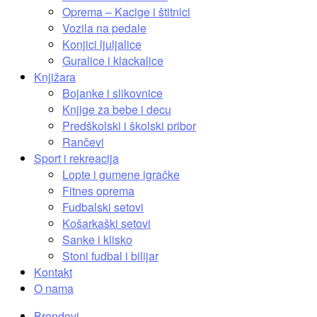
Oprema – Kacige i štitnici
Vozila na pedale
Konjici ljuljalice
Guralice i klackalice
Knjižara
Bojanke i slikovnice
Knjige za bebe i decu
Predškolski i školski pribor
Rančevi
Sport i rekreacija
Lopte i gumene igračke
Fitnes oprema
Fudbalski setovi
Košarkaški setovi
Sanke i klisko
Stoni fudbal i bilijar
Kontakt
O nama
Brendovi