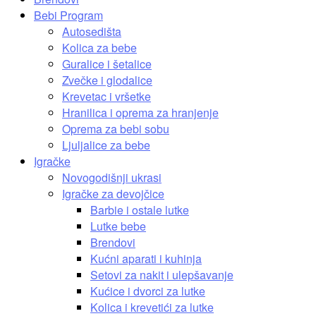
Bebi Program
Autosedišta
Kolica za bebe
Guralice i šetalice
Zvečke i glodalice
Krevetac i vršetke
Hranilica i oprema za hranjenje
Oprema za bebi sobu
Ljuljalice za bebe
Igračke
Novogodišnji ukrasi
Igračke za devojčice
Barbie i ostale lutke
Lutke bebe
Brendovi
Kućni aparati i kuhinja
Setovi za nakit i ulepšavanje
Kućice i dvorci za lutke
Kolica i krevetići za lutke