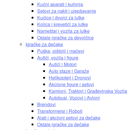
Kućni aparati i kuhinja
Setovi za nakit i ulepšavanje
Kućice i dvorci za lutke
Kolica i krevetići za lutke
Nameštaj i vozila za lutke
Ostale igračke za devojčice
Igračke za dečake
Puške, pištolji i mačevi
Autići, vozila i figure
Autići i Motori
Auto staze i Garaže
Helikopteri i Dronovi
Akcione figure i setovi
Kamioni, Traktori i Građevinska Vozila
Autobusi, Vozovi i Avioni
Brendovi
Transformersi i Roboti
Alati i akcioni setovi za dečake
Ostale igračke za dečake