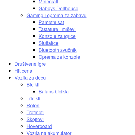
Minecraft
Gabbys Dollhouse
Gaming i oprema za zabavu
Pametni sat
Tastature i miševi
Konzole za igrice
Slušalice
Bluetooth zvučnik
Oprema za konzole
Društvene igre
Hit cena
Vozila za decu
Bicikli
Balans bicikla
Tricikli
Roleri
Trotineti
Skejtovi
Hoverboard
Vozila na akumulator