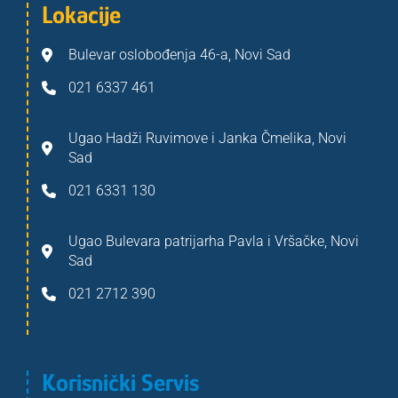
Lokacije
Bulevar oslobođenja 46-a, Novi Sad
021 6337 461
Ugao Hadži Ruvimove i Janka Čmelika, Novi
Sad
021 6331 130
Ugao Bulevara patrijarha Pavla i Vršačke, Novi
Sad
021 2712 390
Korisnički Servis