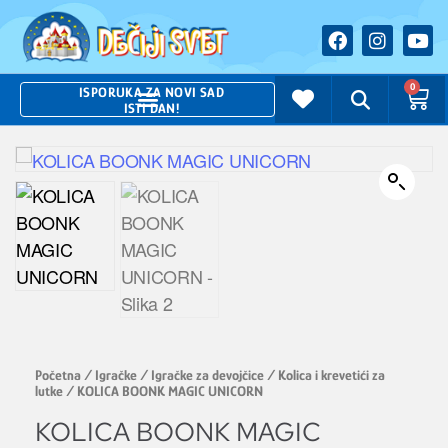
0
ISPORUKA ZA NOVI SAD
ISTI DAN!
Početna
/
Igračke
/
Igračke za devojčice
/
Kolica i krevetići za
lutke
/ KOLICA BOONK MAGIC UNICORN
KOLICA BOONK MAGIC