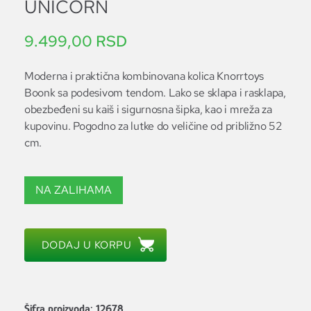
UNICORN
9.499,00
RSD
Moderna i praktična kombinovana kolica Knorrtoys
Boonk sa podesivom tendom. Lako se sklapa i rasklapa,
obezbeđeni su kaiš i sigurnosna šipka, kao i mreža za
kupovinu. Pogodno za lutke do veličine od približno 52
cm.
NA ZALIHAMA
DODAJ U KORPU
Šifra proizvoda:
12678