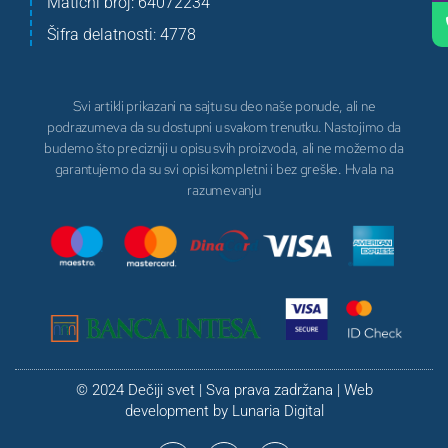
Matični broj: 64072234
Šifra delatnosti: 4778
Svi artikli prikazani na sajtu su deo naše ponude, ali ne
podrazumeva da su dostupni u svakom trenutku. Nastojimo da
budemo što precizniji u opisu svih proizvoda, ali ne možemo da
garantujemo da su svi opisi kompletni i bez greške. Hvala na
razumevanju
© 2024 Dečiji svet | Sva prava zadržana | Web
development by
Lunaria Digital