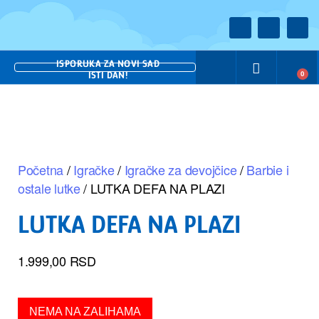
ISPORUKA ZA NOVI SAD
ISTI DAN!
0
Početna
/
Igračke
/
Igračke za devojčice
/
Barbie i
ostale lutke
/ LUTKA DEFA NA PLAZI
LUTKA DEFA NA PLAZI
1.999,00
RSD
NEMA NA ZALIHAMA