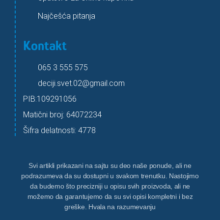
Najčešća pitanja
Kontakt
065 3 555 575
deciji.svet.02@gmail.com
PIB:109291056
Matični broj: 64072234
Šifra delatnosti: 4778
Svi artikli prikazani na sajtu su deo naše ponude, ali ne
podrazumeva da su dostupni u svakom trenutku. Nastojimo
da budemo što precizniji u opisu svih proizvoda, ali ne
možemo da garantujemo da su svi opisi kompletni i bez
greške. Hvala na razumevanju