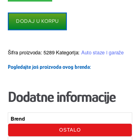
DODAJ U KORPU
Šifra proizvoda:
5289
Kategorija:
Auto staze i garaže
Pogledajte još proizvoda ovog brenda:
Dodatne informacije
Brend
OSTALO