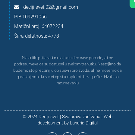
deciji.svet.02@gmail.com
PIB:109291056
Matični broj: 64072234
Šifra delatnosti: 4778
Svi artikli prikazani na sajtu su deo naše ponude, ali ne
podrazumeva da su dostupni u svakom trenutku. Nastojimo da
budemo što precizniji u opisu svih proizvoda, ali ne možemo da
garantujemo da su svi opisi kompletni i bez greške. Hvala na
razumevanju
© 2024 Dečiji svet | Sva prava zadržana | Web
development by
Lunaria Digital