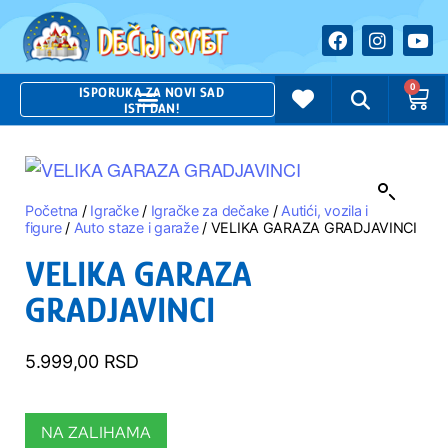
0
ISPORUKA ZA NOVI SAD
ISTI DAN!
Početna
/
Igračke
/
Igračke za dečake
/
Autići, vozila i
figure
/
Auto staze i garaže
/ VELIKA GARAZA GRADJAVINCI
VELIKA GARAZA
GRADJAVINCI
5.999,00
RSD
NA ZALIHAMA