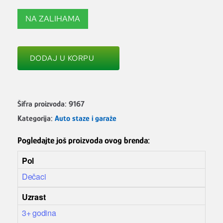
NA ZALIHAMA
DODAJ U KORPU
Šifra proizvoda:
9167
Kategorija:
Auto staze i garaže
Pogledajte još proizvoda ovog brenda:
Pol
Dečaci
Uzrast
3+ godina