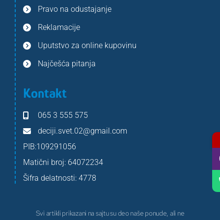
Pravo na odustajanje
Reklamacije
Uputstvo za online kupovinu
Najčešća pitanja
Kontakt
065 3 555 575
deciji.svet.02@gmail.com
PIB:109291056
Matični broj: 64072234
Šifra delatnosti: 4778
Svi artikli prikazani na sajtu su deo naše ponude, ali ne