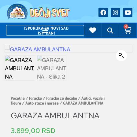
0
ISPORUKA ZA NOVI SAD
ISTI DAN!
Početna
/
Igračke
/
Igračke za dečake
/
Autići, vozila i
figure
/
Auto staze i garaže
/ GARAZA AMBULANTNA
GARAZA AMBULANTNA
3.899,00
RSD