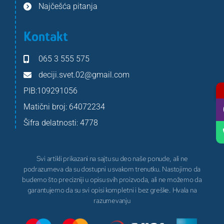
Najčešća pitanja
Kontakt
065 3 555 575
deciji.svet.02@gmail.com
PIB:109291056
Matični broj: 64072234
Šifra delatnosti: 4778
Svi artikli prikazani na sajtu su deo naše ponude, ali ne
podrazumeva da su dostupni u svakom trenutku. Nastojimo da
budemo što precizniji u opisu svih proizvoda, ali ne možemo da
garantujemo da su svi opisi kompletni i bez greške. Hvala na
razumevanju