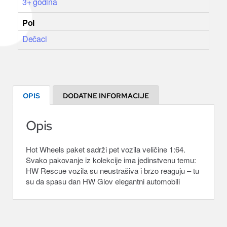
3+ godina
Pol
Dečaci
OPIS
DODATNE INFORMACIJE
Opis
Hot Wheels paket sadrži pet vozila veličine 1:64.
Svako pakovanje iz kolekcije ima jedinstvenu temu:
HW Rescue vozila su neustrašiva i brzo reaguju – tu
su da spasu dan HW Glov elegantni automobili