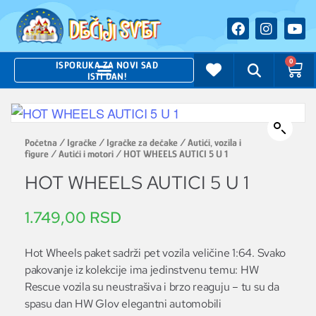
0
ISPORUKA ZA NOVI SAD
ISTI DAN!
Početna
/
Igračke
/
Igračke za dečake
/
Autići, vozila i
figure
/
Autići i motori
/ HOT WHEELS AUTICI 5 U 1
HOT WHEELS AUTICI 5 U 1
1.749,00
RSD
Hot Wheels paket sadrži pet vozila veličine 1:64. Svako
pakovanje iz kolekcije ima jedinstvenu temu: HW
Rescue vozila su neustrašiva i brzo reaguju – tu su da
spasu dan HW Glov elegantni automobili