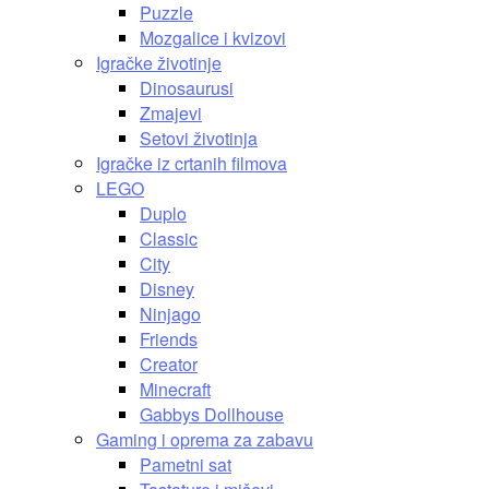
Puzzle
Mozgalice i kvizovi
Igračke životinje
Dinosaurusi
Zmajevi
Setovi životinja
Igračke iz crtanih filmova
LEGO
Duplo
Classic
City
Disney
Ninjago
Friends
Creator
Minecraft
Gabbys Dollhouse
Gaming i oprema za zabavu
Pametni sat