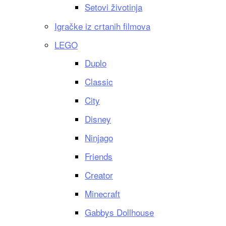
Setovi životinja
Igračke iz crtanih filmova
LEGO
Duplo
Classic
City
Disney
Ninjago
Friends
Creator
Minecraft
Gabbys Dollhouse