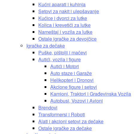
Kućni aparati i kuhinja
Setovi za nakit i ulepšavanje
Kućice i dvorci za lutke
Kolica i krevetići za lutke
Nameštaj i vozila za lutke
Ostale igračke za devojčice
Igračke za dečake
Puške, pištolji i mačevi
Autići, vozila i figure
Autići i Motori
Auto staze i Garaže
Helikopteri i Dronovi
Akcione figure i setovi
Kamioni, Traktori i Građevinska Vozila
Autobusi, Vozovi i Avioni
Brendovi
Transformersi i Roboti
Alati i akcioni setovi za dečake
Ostale igračke za dečake