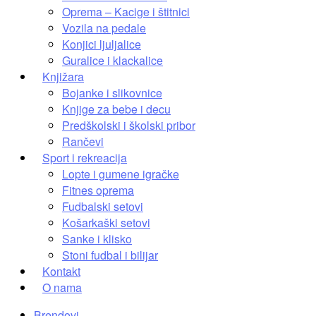
Oprema – Kacige i štitnici
Vozila na pedale
Konjici ljuljalice
Guralice i klackalice
Knjižara
Bojanke i slikovnice
Knjige za bebe i decu
Predškolski i školski pribor
Rančevi
Sport i rekreacija
Lopte i gumene igračke
Fitnes oprema
Fudbalski setovi
Košarkaški setovi
Sanke i klisko
Stoni fudbal i bilijar
Kontakt
O nama
Brendovi