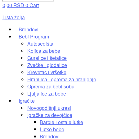
0,00
RSD
0
Cart
Lista želja
Brendovi
Bebi Program
Autosedišta
Kolica za bebe
Guralice i šetalice
Zvečke i glodalice
Krevetac i vršetke
Hranilica i oprema za hranjenje
Oprema za bebi sobu
Ljuljalice za bebe
Igračke
Novogodišnji ukrasi
Igračke za devojčice
Barbie i ostale lutke
Lutke bebe
Brendovi