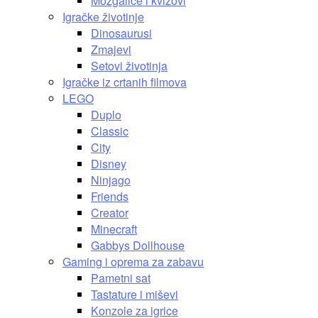
Mozgalice i kvizovi
Igračke životinje
Dinosaurusi
Zmajevi
Setovi životinja
Igračke iz crtanih filmova
LEGO
Duplo
Classic
City
Disney
Ninjago
Friends
Creator
Minecraft
Gabbys Dollhouse
Gaming i oprema za zabavu
Pametni sat
Tastature i miševi
Konzole za igrice