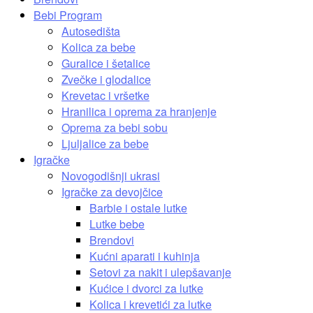
Bebi Program
Autosedišta
Kolica za bebe
Guralice i šetalice
Zvečke i glodalice
Krevetac i vršetke
Hranilica i oprema za hranjenje
Oprema za bebi sobu
Ljuljalice za bebe
Igračke
Novogodišnji ukrasi
Igračke za devojčice
Barbie i ostale lutke
Lutke bebe
Brendovi
Kućni aparati i kuhinja
Setovi za nakit i ulepšavanje
Kućice i dvorci za lutke
Kolica i krevetići za lutke