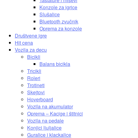
Tastature i miševi
Konzole za igrice
Slušalice
Bluetooth zvučnik
Oprema za konzole
Društvene igre
Hit cena
Vozila za decu
Bicikli
Balans bicikla
Tricikli
Roleri
Trotineti
Skejtovi
Hoverboard
Vozila na akumulator
Oprema – Kacige i štitnici
Vozila na pedale
Konjici ljuljalice
Guralice i klackalice