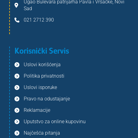
Ugao Bulevara patrijarha Pavla i Vršačke, Novi
Sad
021 2712 390
Korisnički Servis
Uslovi korišćenja
Politika privatnosti
Uslovi isporuke
Pravo na odustajanje
Reklamacije
Uputstvo za online kupovinu
Najčešća pitanja