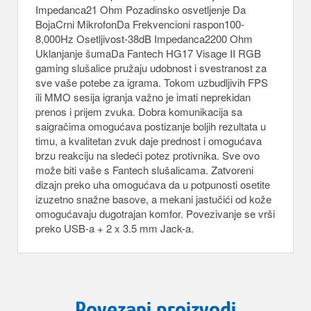
Impedanca21 Ohm Pozadinsko osvetljenje Da
BojaCrni MikrofonDa Frekvencioni raspon100-
8,000Hz Osetljivost-38dB Impedanca2200 Ohm
Uklanjanje šumaDa Fantech HG17 Visage II RGB
gaming slušalice pružaju udobnost i svestranost za
sve vaše potebe za igrama. Tokom uzbudljivih FPS
ili MMO sesija igranja važno je imati neprekidan
prenos i prijem zvuka. Dobra komunikacija sa
saigračima omogućava postizanje boljih rezultata u
timu, a kvalitetan zvuk daje prednost i omogućava
brzu reakciju na sledeći potez protivnika. Sve ovo
može biti vaše s Fantech slušalicama. Zatvoreni
dizajn preko uha omogućava da u potpunosti osetite
izuzetno snažne basove, a mekani jastučići od kože
omogućavaju dugotrajan komfor. Povezivanje se vrši
preko USB-a + 2 x 3.5 mm Jack-a.
Povezani proizvodi