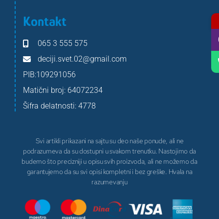
Kontakt
065 3 555 575
deciji.svet.02@gmail.com
PIB:109291056
Matični broj: 64072234
Šifra delatnosti: 4778
Svi artikli prikazani na sajtu su deo naše ponude, ali ne
podrazumeva da su dostupni u svakom trenutku. Nastojimo da
budemo što precizniji u opisu svih proizvoda, ali ne možemo da
garantujemo da su svi opisi kompletni i bez greške. Hvala na
razumevanju