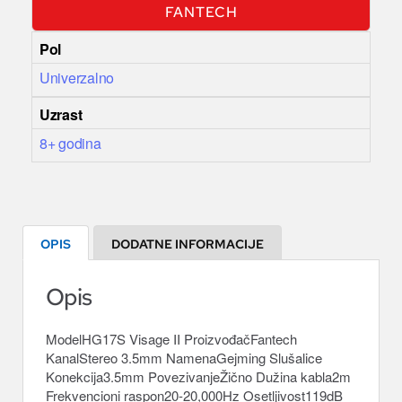
FANTECH
Pol
Univerzalno
Uzrast
8+ godina
OPIS
DODATNE INFORMACIJE
Opis
ModelHG17S Visage II ProizvođačFantech
KanalStereo 3.5mm NamenaGejming Slušalice
Konekcija3.5mm PovezivanjeŽično Dužina kabla2m
Frekvencioni raspon20-20,000Hz Osetljivost119dB