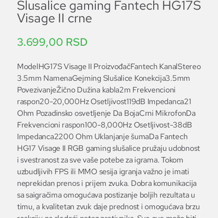
Slusalice gaming Fantech HG17S
Visage II crne
3.699,00
RSD
ModelHG17S Visage II ProizvođačFantech KanalStereo
3.5mm NamenaGejming Slušalice Konekcija3.5mm
PovezivanjeŽično Dužina kabla2m Frekvencioni
raspon20-20,000Hz Osetljivost119dB Impedanca21
Ohm Pozadinsko osvetljenje Da BojaCrni MikrofonDa
Frekvencioni raspon100-8,000Hz Osetljivost-38dB
Impedanca2200 Ohm Uklanjanje šumaDa Fantech
HG17 Visage II RGB gaming slušalice pružaju udobnost
i svestranost za sve vaše potebe za igrama. Tokom
uzbudljivih FPS ili MMO sesija igranja važno je imati
neprekidan prenos i prijem zvuka. Dobra komunikacija
sa saigračima omogućava postizanje boljih rezultata u
timu, a kvalitetan zvuk daje prednost i omogućava brzu