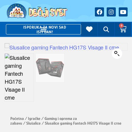
0
ISPORUKA ZA NOVI SAD
ISTI DAN!
Početna
/
Igračke
/
Gaming i oprema za
zabavu
/
Slušalice
/ Slusalice gaming Fantech HG17S Visage II crne