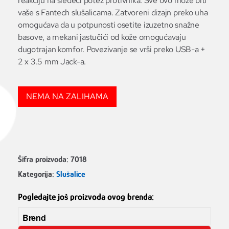
reakciju na sledeći potez protivnika. Sve ovo može biti
vaše s Fantech slušalicama. Zatvoreni dizajn preko uha
omogućava da u potpunosti osetite izuzetno snažne
basove, a mekani jastučići od kože omogućavaju
dugotrajan komfor. Povezivanje se vrši preko USB-a +
2 x 3.5 mm Jack-a.
NEMA NA ZALIHAMA
Šifra proizvoda:
7018
Kategorija:
Slušalice
Pogledajte još proizvoda ovog brenda:
Brend