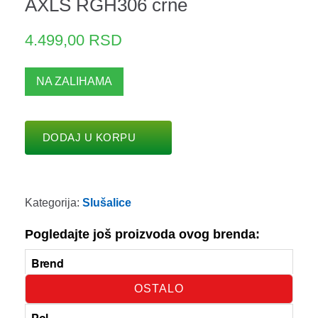
AXLS RGH306 crne
4.499,00
RSD
NA ZALIHAMA
DODAJ U KORPU
Kategorija:
Slušalice
Pogledajte još proizvoda ovog brenda:
Brend
OSTALO
Pol