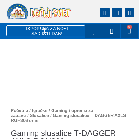
0
ISPORUKA ZA NOVI
SAD ISTI DAN!
Početna
/
Igračke
/
Gaming i oprema za
zabavu
/
Slušalice
/ Gaming slusalice T-DAGGER AXLS
RGH306 crne
Gaming slusalice T-DAGGER