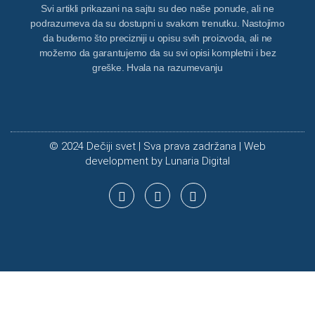
Svi artikli prikazani na sajtu su deo naše ponude, ali ne
podrazumeva da su dostupni u svakom trenutku. Nastojimo
da budemo što precizniji u opisu svih proizvoda, ali ne
možemo da garantujemo da su svi opisi kompletni i bez
greške. Hvala na razumevanju
© 2024 Dečiji svet | Sva prava zadržana | Web
development by
Lunaria Digital