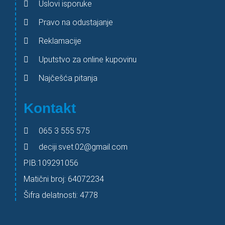
Uslovi isporuke
Pravo na odustajanje
Reklamacije
Uputstvo za online kupovinu
Najčešća pitanja
Kontakt
065 3 555 575
deciji.svet.02@gmail.com
PIB:109291056
Matični broj: 64072234
Šifra delatnosti: 4778