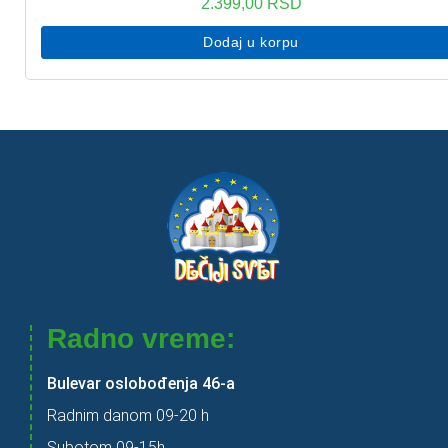
2.399,00
RSD
Dodaj u korpu
Radno vreme:
Bulevar oslobođenja 46-a
Radnim danom 09-20 h
Subotom 09-15h