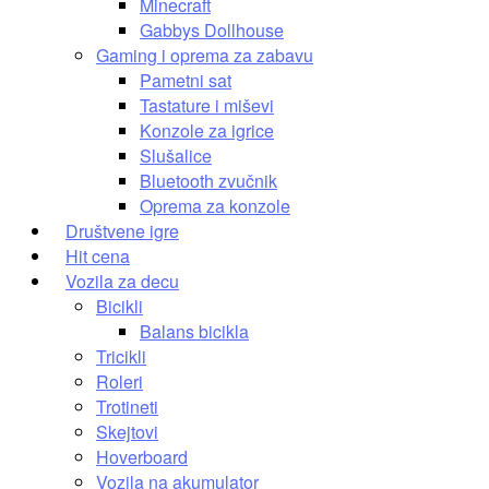
Minecraft
Gabbys Dollhouse
Gaming i oprema za zabavu
Pametni sat
Tastature i miševi
Konzole za igrice
Slušalice
Bluetooth zvučnik
Oprema za konzole
Društvene igre
Hit cena
Vozila za decu
Bicikli
Balans bicikla
Tricikli
Roleri
Trotineti
Skejtovi
Hoverboard
Vozila na akumulator