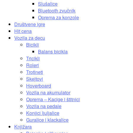
Slušalice
Bluetooth zvučnik
Oprema za konzole
Društvene igre
Hit cena
Vozila za decu
Bicikli
Balans bicikla
Tricikli
Roleri
Trotineti
Skejtovi
Hoverboard
Vozila na akumulator
Oprema – Kacige i štitnici
Vozila na pedale
Konjici ljuljalice
Guralice i klackalice
Knjižara