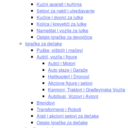
Kućni aparati i kuhinja
Setovi za nakit i ulepšavanje
Kućice i dvorci za lutke
Kolica i krevetići za lutke
Nameštaj i vozila za lutke
Ostale igračke za devojčice
Igračke za dečake
Puške, pištolji i mačevi
Autići, vozila i figure
Autići i Motori
Auto staze i Garaže
Helikopteri i Dronovi
Akcione figure i setovi
Kamioni, Traktori i Građevinska Vozila
Autobusi, Vozovi i Avioni
Brendovi
Transformersi i Roboti
Alati i akcioni setovi za dečake
Ostale igračke za dečake