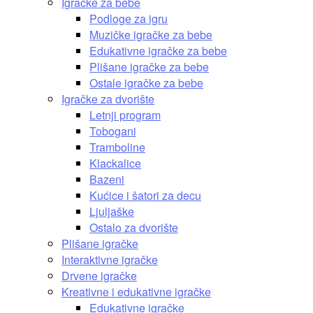
Igračke za bebe
Podloge za igru
Muzičke igračke za bebe
Edukativne igračke za bebe
Plišane igračke za bebe
Ostale igračke za bebe
Igračke za dvorište
Letnji program
Tobogani
Tramboline
Klackalice
Bazeni
Kućice i šatori za decu
Ljuljaške
Ostalo za dvorište
Plišane igračke
Interaktivne igračke
Drvene igračke
Kreativne i edukativne igračke
Edukativne igračke