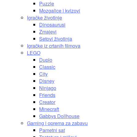
Puzzle
Mozgalice i kvizovi
Igračke životinje
Dinosaurusi
Zmajevi
Setovi životinja
Igračke iz crtanih filmova
LEGO
Duplo
Classic
City
Disney
Ninjago
Friends
Creator
Minecraft
Gabbys Dollhouse
Gaming i oprema za zabavu
Pametni sat