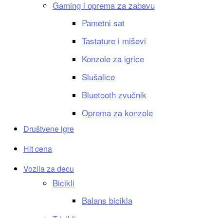
Gaming i oprema za zabavu
Pametni sat
Tastature i miševi
Konzole za igrice
Slušalice
Bluetooth zvučnik
Oprema za konzole
Društvene igre
Hit cena
Vozila za decu
Bicikli
Balans bicikla