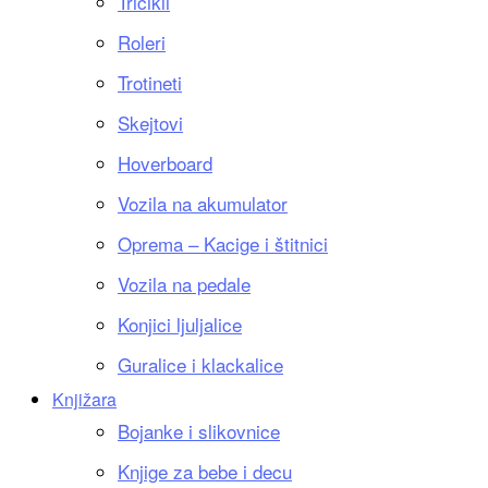
Tricikli
Roleri
Trotineti
Skejtovi
Hoverboard
Vozila na akumulator
Oprema – Kacige i štitnici
Vozila na pedale
Konjici ljuljalice
Guralice i klackalice
Knjižara
Bojanke i slikovnice
Knjige za bebe i decu