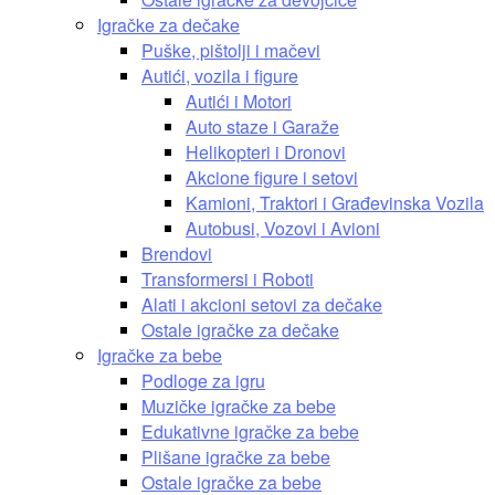
Igračke za dečake
Puške, pištolji i mačevi
Autići, vozila i figure
Autići i Motori
Auto staze i Garaže
Helikopteri i Dronovi
Akcione figure i setovi
Kamioni, Traktori i Građevinska Vozila
Autobusi, Vozovi i Avioni
Brendovi
Transformersi i Roboti
Alati i akcioni setovi za dečake
Ostale igračke za dečake
Igračke za bebe
Podloge za igru
Muzičke igračke za bebe
Edukativne igračke za bebe
Plišane igračke za bebe
Ostale igračke za bebe