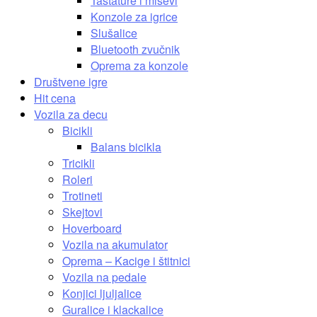
Tastature i miševi
Konzole za igrice
Slušalice
Bluetooth zvučnik
Oprema za konzole
Društvene igre
Hit cena
Vozila za decu
Bicikli
Balans bicikla
Tricikli
Roleri
Trotineti
Skejtovi
Hoverboard
Vozila na akumulator
Oprema – Kacige i štitnici
Vozila na pedale
Konjici ljuljalice
Guralice i klackalice