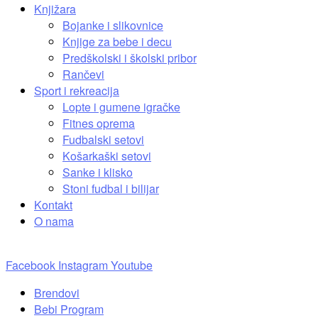
Knjižara
Bojanke i slikovnice
Knjige za bebe i decu
Predškolski i školski pribor
Rančevi
Sport i rekreacija
Lopte i gumene igračke
Fitnes oprema
Fudbalski setovi
Košarkaški setovi
Sanke i klisko
Stoni fudbal i bilijar
Kontakt
O nama
Facebook
Instagram
Youtube
Brendovi
Bebi Program