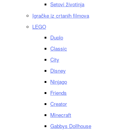
Setovi životinja
Igračke iz crtanih filmova
LEGO
Duplo
Classic
City
Disney
Ninjago
Friends
Creator
Minecraft
Gabbys Dollhouse