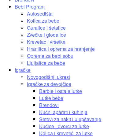
Bebi Program
Autosedišta
Kolica za bebe
Guralice i šetalice
Zvečke i glodalice
Krevetac i vršetke
Hranilica i oprema za hranjenje
Oprema za bebi sobu
Ljuljalice za bebe
Igračke
Novogodišnji ukrasi
Igračke za devojčice
Barbie i ostale lutke
Lutke bebe
Brendovi
Kućni aparati i kuhinja
Setovi za nakit i ulepšavanje
Kućice i dvorci za lutke
Kolica i krevetići za lutke