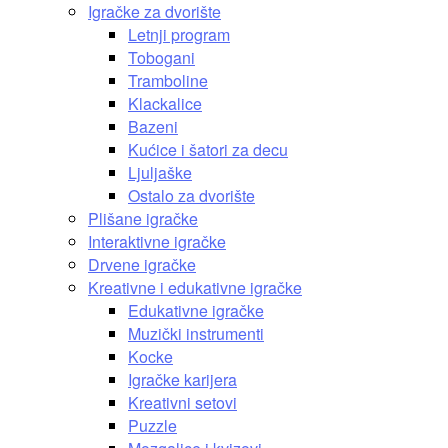
Igračke za dvorište
Letnji program
Tobogani
Tramboline
Klackalice
Bazeni
Kućice i šatori za decu
Ljuljaške
Ostalo za dvorište
Plišane igračke
Interaktivne igračke
Drvene igračke
Kreativne i edukativne igračke
Edukativne igračke
Muzički instrumenti
Kocke
Igračke karijera
Kreativni setovi
Puzzle