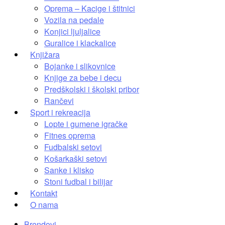
Oprema – Kacige i štitnici
Vozila na pedale
Konjici ljuljalice
Guralice i klackalice
Knjižara
Bojanke i slikovnice
Knjige za bebe i decu
Predškolski i školski pribor
Rančevi
Sport i rekreacija
Lopte i gumene igračke
Fitnes oprema
Fudbalski setovi
Košarkaški setovi
Sanke i klisko
Stoni fudbal i bilijar
Kontakt
O nama
Brendovi