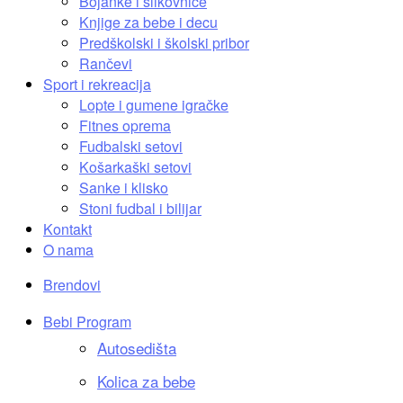
Bojanke i slikovnice
Knjige za bebe i decu
Predškolski i školski pribor
Rančevi
Sport i rekreacija
Lopte i gumene igračke
Fitnes oprema
Fudbalski setovi
Košarkaški setovi
Sanke i klisko
Stoni fudbal i bilijar
Kontakt
O nama
Brendovi
Bebi Program
Autosedišta
Kolica za bebe