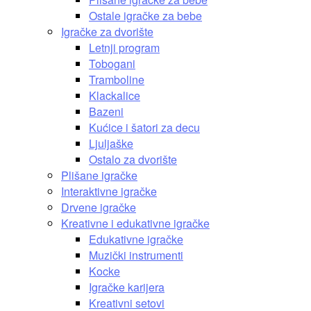
Ostale igračke za bebe
Igračke za dvorište
Letnji program
Tobogani
Tramboline
Klackalice
Bazeni
Kućice i šatori za decu
Ljuljaške
Ostalo za dvorište
Plišane igračke
Interaktivne igračke
Drvene igračke
Kreativne i edukativne igračke
Edukativne igračke
Muzički instrumenti
Kocke
Igračke karijera
Kreativni setovi