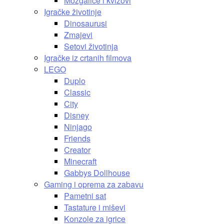
Mozgalice i kvizovi
Igračke životinje
Dinosaurusi
Zmajevi
Setovi životinja
Igračke iz crtanih filmova
LEGO
Duplo
Classic
City
Disney
Ninjago
Friends
Creator
Minecraft
Gabbys Dollhouse
Gaming i oprema za zabavu
Pametni sat
Tastature i miševi
Konzole za igrice