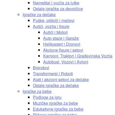
Nameštaj i vozila za lutke
Ostale igračke za devojčice
Igračke za dečake
Puške, pištolji i mačevi
Autići, vozila i figure
Autići i Motori
Auto staze i Garaže
Helikopteri i Dronovi
Akcione figure i setovi
Kamioni, Traktori i Građevinska Vozila
Autobusi, Vozovi i Avioni
Brendovi
Transformersi i Roboti
Alati i akcioni setovi za dečake
Ostale igračke za dečake
Igračke za bebe
Podloge za igru
Muzičke igračke za bebe
Edukativne igračke za bebe
Plišane igračke za bebe