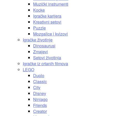
Muzički instrumenti
Kocke
Igračke karijera
Kreativni setovi
Puzzle
Mozgalice i kvizovi
Igračke životinje
Dinosaurusi
Zmajevi
Setovi životinja
Igračke iz crtanih filmova
LEGO
Duplo
Classic
City
Disney
Ninjago
Friends
Creator