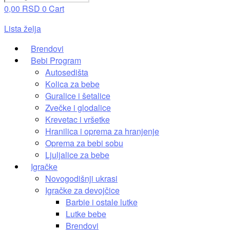
0,00
RSD
0
Cart
Lista želja
Brendovi
Bebi Program
Autosedišta
Kolica za bebe
Guralice i šetalice
Zvečke i glodalice
Krevetac i vršetke
Hranilica i oprema za hranjenje
Oprema za bebi sobu
Ljuljalice za bebe
Igračke
Novogodišnji ukrasi
Igračke za devojčice
Barbie i ostale lutke
Lutke bebe
Brendovi