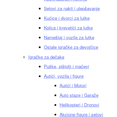
Setovi za nakit i ulepšavanje
Kućice i dvorci za lutke
Kolica i krevetići za lutke
Nameštaj i vozila za lutke
Ostale igračke za devojčice
Igračke za dečake
Puške, pištolji i mačevi
Autići, vozila i figure
Autići i Motori
Auto staze i Garaže
Helikopteri i Dronovi
Akcione figure i setovi