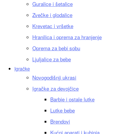
Guralice i šetalice
Zvečke i glodalice
Krevetac i vršetke
Hranilica i oprema za hranjenje
Oprema za bebi sobu
Ljuljalice za bebe
Igračke
Novogodišnji ukrasi
Igračke za devojčice
Barbie i ostale lutke
Lutke bebe
Brendovi
Kućni aparati i kuhinja