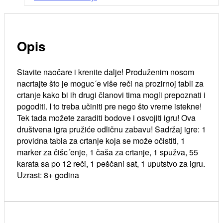
Opis
Stavite naočare i krenite dalje! Produženim nosom
nacrtajte što je moguc´e više reči na prozirnoj tabli za
crtanje kako bi ih drugi članovi tima mogli prepoznati i
pogoditi. I to treba učiniti pre nego što vreme istekne!
Tek tada možete zaraditi bodove i osvojiti igru! Ova
društvena igra pružiće odličnu zabavu! Sadržaj igre: 1
providna tabla za crtanje koja se može očistiti, 1
marker za čišc´enje, 1 čaša za crtanje, 1 spužva, 55
karata sa po 12 reči, 1 peščani sat, 1 uputstvo za igru.
Uzrast: 8+ godina