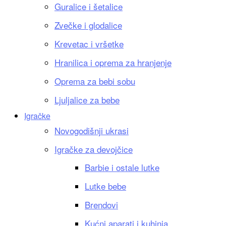
Guralice i šetalice
Zvečke i glodalice
Krevetac i vršetke
Hranilica i oprema za hranjenje
Oprema za bebi sobu
Ljuljalice za bebe
Igračke
Novogodišnji ukrasi
Igračke za devojčice
Barbie i ostale lutke
Lutke bebe
Brendovi
Kućni aparati i kuhinja