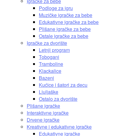
Igračke za bebe
Podloge za igru
Muzičke igračke za bebe
Edukativne igračke za bebe
Plišane igračke za bebe
Ostale igračke za bebe
Igračke za dvorište
Letnji program
Tobogani
Tramboline
Klackalice
Bazeni
Kućice i šatori za decu
Ljuljaške
Ostalo za dvorište
Plišane igračke
Interaktivne igračke
Drvene igračke
Kreativne i edukativne igračke
Edukativne igračke