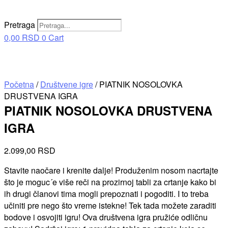
Pretraga
0,00
RSD
0
Cart
Početna
/
Društvene igre
/ PIATNIK NOSOLOVKA
DRUSTVENA IGRA
PIATNIK NOSOLOVKA DRUSTVENA
IGRA
2.099,00
RSD
Stavite naočare i krenite dalje! Produženim nosom nacrtajte
što je moguc´e više reči na prozirnoj tabli za crtanje kako bi
ih drugi članovi tima mogli prepoznati i pogoditi. I to treba
učiniti pre nego što vreme istekne! Tek tada možete zaraditi
bodove i osvojiti igru! Ova društvena igra pružiće odličnu