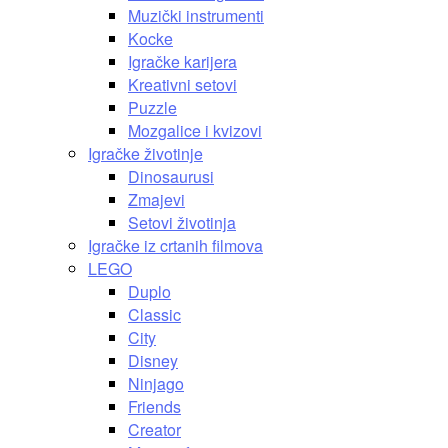
Muzički instrumenti
Kocke
Igračke karijera
Kreativni setovi
Puzzle
Mozgalice i kvizovi
Igračke životinje
Dinosaurusi
Zmajevi
Setovi životinja
Igračke iz crtanih filmova
LEGO
Duplo
Classic
City
Disney
Ninjago
Friends
Creator