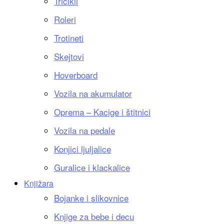
Tricikli
Roleri
Trotineti
Skejtovi
Hoverboard
Vozila na akumulator
Oprema – Kacige i štitnici
Vozila na pedale
Konjici ljuljalice
Guralice i klackalice
Knjižara
Bojanke i slikovnice
Knjige za bebe i decu