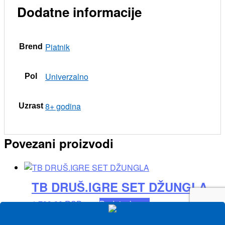
Dodatne informacije
Piatnik
Brend
Univerzalno
Pol
8+ godina
Uzrast
Povezani proizvodi
TB DRUŠ.IGRE SET DŽUNGLA
1.799,00
RSD
Dodaj u korpu