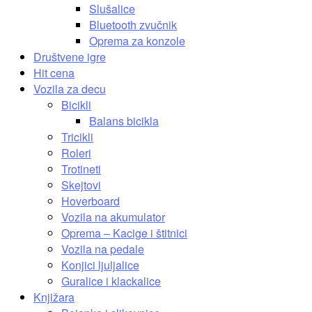
Slušalice
Bluetooth zvučnik
Oprema za konzole
Društvene igre
Hit cena
Vozila za decu
Bicikli
Balans bicikla
Tricikli
Roleri
Trotineti
Skejtovi
Hoverboard
Vozila na akumulator
Oprema – Kacige i štitnici
Vozila na pedale
Konjici ljuljalice
Guralice i klackalice
Knjižara