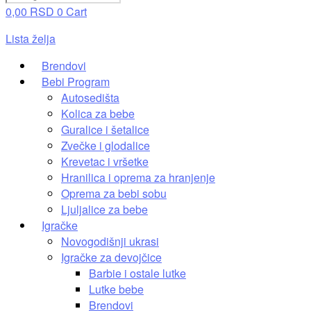
0,00
RSD
0
Cart
Lista želja
Brendovi
Bebi Program
Autosedišta
Kolica za bebe
Guralice i šetalice
Zvečke i glodalice
Krevetac i vršetke
Hranilica i oprema za hranjenje
Oprema za bebi sobu
Ljuljalice za bebe
Igračke
Novogodišnji ukrasi
Igračke za devojčice
Barbie i ostale lutke
Lutke bebe
Brendovi