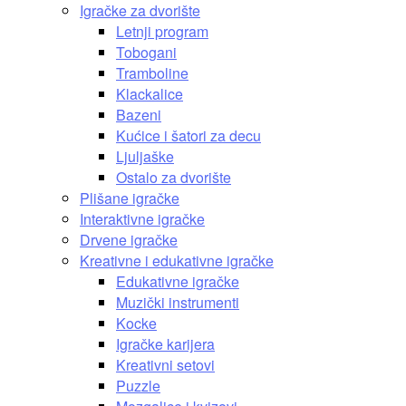
Igračke za dvorište
Letnji program
Tobogani
Tramboline
Klackalice
Bazeni
Kućice i šatori za decu
Ljuljaške
Ostalo za dvorište
Plišane igračke
Interaktivne igračke
Drvene igračke
Kreativne i edukativne igračke
Edukativne igračke
Muzički instrumenti
Kocke
Igračke karijera
Kreativni setovi
Puzzle