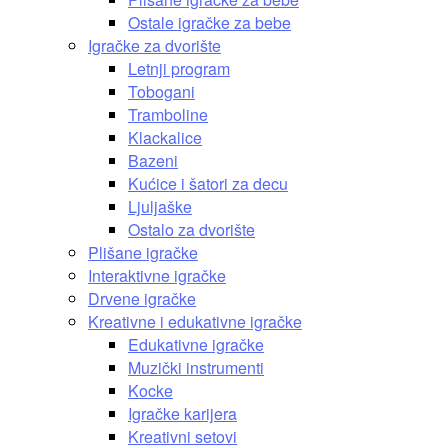
Ostale igračke za bebe
Igračke za dvorište
Letnji program
Tobogani
Tramboline
Klackalice
Bazeni
Kućice i šatori za decu
Ljuljaške
Ostalo za dvorište
Plišane igračke
Interaktivne igračke
Drvene igračke
Kreativne i edukativne igračke
Edukativne igračke
Muzički instrumenti
Kocke
Igračke karijera
Kreativni setovi