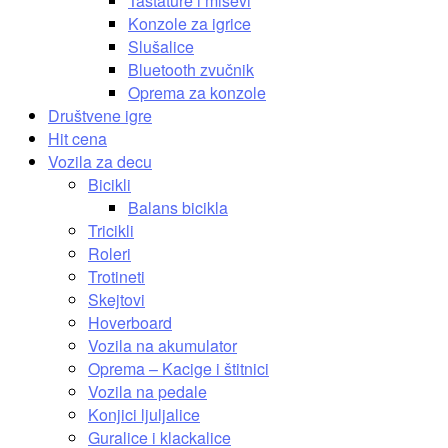
Tastature i miševi
Konzole za igrice
Slušalice
Bluetooth zvučnik
Oprema za konzole
Društvene igre
Hit cena
Vozila za decu
Bicikli
Balans bicikla
Tricikli
Roleri
Trotineti
Skejtovi
Hoverboard
Vozila na akumulator
Oprema – Kacige i štitnici
Vozila na pedale
Konjici ljuljalice
Guralice i klackalice