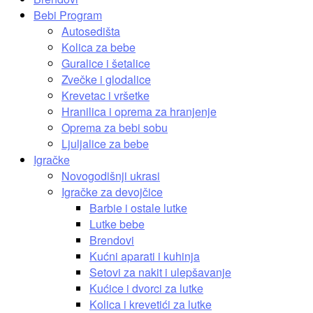
Bebi Program
Autosedišta
Kolica za bebe
Guralice i šetalice
Zvečke i glodalice
Krevetac i vršetke
Hranilica i oprema za hranjenje
Oprema za bebi sobu
Ljuljalice za bebe
Igračke
Novogodišnji ukrasi
Igračke za devojčice
Barbie i ostale lutke
Lutke bebe
Brendovi
Kućni aparati i kuhinja
Setovi za nakit i ulepšavanje
Kućice i dvorci za lutke
Kolica i krevetići za lutke