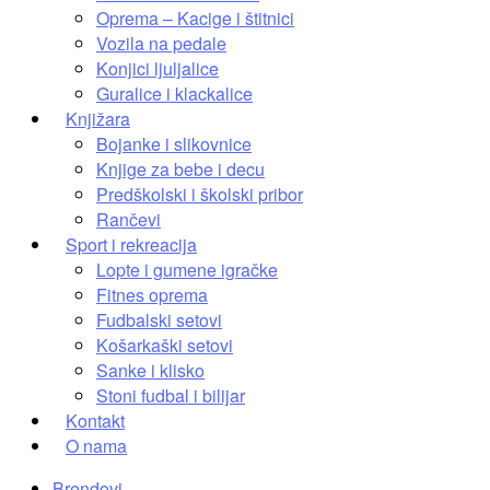
Oprema – Kacige i štitnici
Vozila na pedale
Konjici ljuljalice
Guralice i klackalice
Knjižara
Bojanke i slikovnice
Knjige za bebe i decu
Predškolski i školski pribor
Rančevi
Sport i rekreacija
Lopte i gumene igračke
Fitnes oprema
Fudbalski setovi
Košarkaški setovi
Sanke i klisko
Stoni fudbal i bilijar
Kontakt
O nama
Brendovi