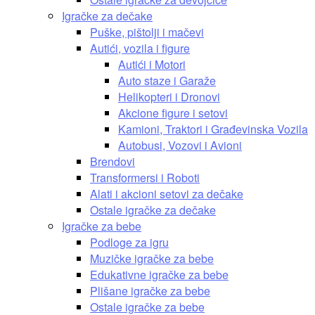
Igračke za dečake
Puške, pištolji i mačevi
Autići, vozila i figure
Autići i Motori
Auto staze i Garaže
Helikopteri i Dronovi
Akcione figure i setovi
Kamioni, Traktori i Građevinska Vozila
Autobusi, Vozovi i Avioni
Brendovi
Transformersi i Roboti
Alati i akcioni setovi za dečake
Ostale igračke za dečake
Igračke za bebe
Podloge za igru
Muzičke igračke za bebe
Edukativne igračke za bebe
Plišane igračke za bebe
Ostale igračke za bebe