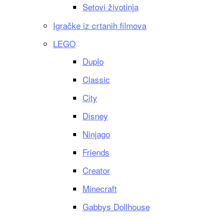
Setovi životinja
Igračke iz crtanih filmova
LEGO
Duplo
Classic
City
Disney
Ninjago
Friends
Creator
Minecraft
Gabbys Dollhouse