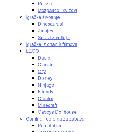
Puzzle
Mozgalice i kvizovi
Igračke životinje
Dinosaurusi
Zmajevi
Setovi životinja
Igračke iz crtanih filmova
LEGO
Duplo
Classic
City
Disney
Ninjago
Friends
Creator
Minecraft
Gabbys Dollhouse
Gaming i oprema za zabavu
Pametni sat