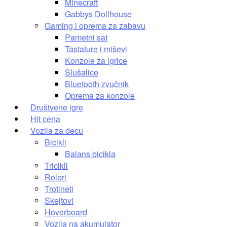
Minecraft
Gabbys Dollhouse
Gaming i oprema za zabavu
Pametni sat
Tastature i miševi
Konzole za igrice
Slušalice
Bluetooth zvučnik
Oprema za konzole
Društvene igre
Hit cena
Vozila za decu
Bicikli
Balans bicikla
Tricikli
Roleri
Trotineti
Skejtovi
Hoverboard
Vozila na akumulator