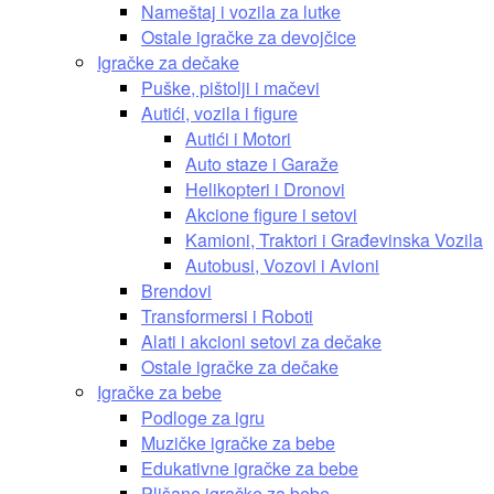
Nameštaj i vozila za lutke
Ostale igračke za devojčice
Igračke za dečake
Puške, pištolji i mačevi
Autići, vozila i figure
Autići i Motori
Auto staze i Garaže
Helikopteri i Dronovi
Akcione figure i setovi
Kamioni, Traktori i Građevinska Vozila
Autobusi, Vozovi i Avioni
Brendovi
Transformersi i Roboti
Alati i akcioni setovi za dečake
Ostale igračke za dečake
Igračke za bebe
Podloge za igru
Muzičke igračke za bebe
Edukativne igračke za bebe
Plišane igračke za bebe