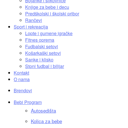
Bojanke i slikovnice
Knjige za bebe i decu
Predškolski i školski pribor
Rančevi
Sport i rekreacija
Lopte i gumene igračke
Fitnes oprema
Fudbalski setovi
Košarkaški setovi
Sanke i klisko
Stoni fudbal i bilijar
Kontakt
O nama
Brendovi
Bebi Program
Autosedišta
Kolica za bebe