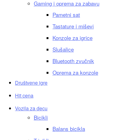
Gaming i oprema za zabavu
Pametni sat
Tastature i miševi
Konzole za igrice
Slušalice
Bluetooth zvučnik
Oprema za konzole
Društvene igre
Hit cena
Vozila za decu
Bicikli
Balans bicikla