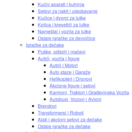
Kućni aparati i kuhinja
Setovi za nakit i ulepšavanje
Kućice i dvorci za lutke
Kolica i krevetići za lutke
Nameštaj i vozila za lutke
Ostale igračke za devojčice
Igračke za dečake
Puške, pištolji i mačevi
Autići, vozila i figure
Autići i Motori
Auto staze i Garaže
Helikopteri i Dronovi
Akcione figure i setovi
Kamioni, Traktori i Građevinska Vozila
Autobusi, Vozovi i Avioni
Brendovi
Transformersi i Roboti
Alati i akcioni setovi za dečake
Ostale igračke za dečake