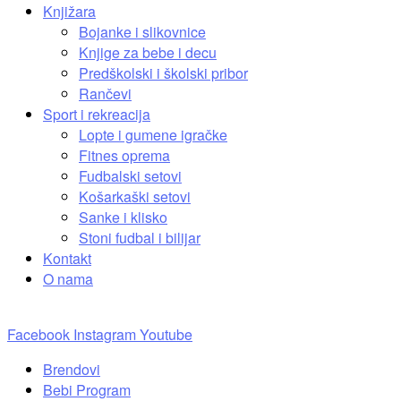
Knjižara
Bojanke i slikovnice
Knjige za bebe i decu
Predškolski i školski pribor
Rančevi
Sport i rekreacija
Lopte i gumene igračke
Fitnes oprema
Fudbalski setovi
Košarkaški setovi
Sanke i klisko
Stoni fudbal i bilijar
Kontakt
O nama
Facebook
Instagram
Youtube
Brendovi
Bebi Program