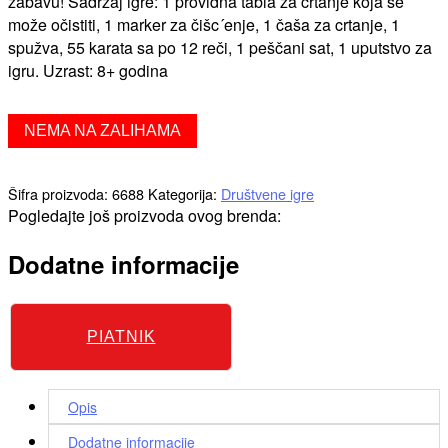
zabavu! Sadržaj igre: 1 providna tabla za crtanje koja se
može očistiti, 1 marker za čišc´enje, 1 čaša za crtanje, 1
spužva, 55 karata sa po 12 reči, 1 peščani sat, 1 uputstvo za
igru. Uzrast: 8+ godina
NEMA NA ZALIHAMA
Šifra proizvoda:
6688
Kategorija:
Društvene igre
Pogledajte još proizvoda ovog brenda:
Dodatne informacije
PIATNIK
Opis
Dodatne informacije