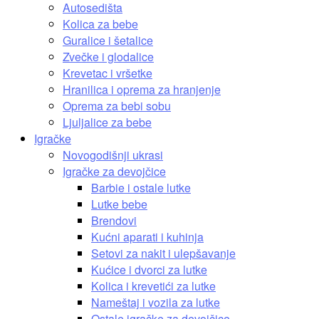
Autosedišta
Kolica za bebe
Guralice i šetalice
Zvečke i glodalice
Krevetac i vršetke
Hranilica i oprema za hranjenje
Oprema za bebi sobu
Ljuljalice za bebe
Igračke
Novogodišnji ukrasi
Igračke za devojčice
Barbie i ostale lutke
Lutke bebe
Brendovi
Kućni aparati i kuhinja
Setovi za nakit i ulepšavanje
Kućice i dvorci za lutke
Kolica i krevetići za lutke
Nameštaj i vozila za lutke
Ostale igračke za devojčice