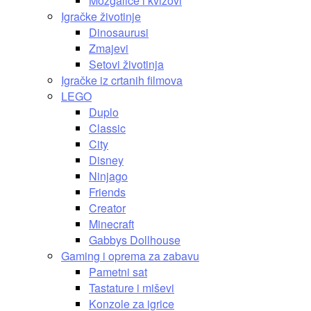
Mozgalice i kvizovi
Igračke životinje
Dinosaurusi
Zmajevi
Setovi životinja
Igračke iz crtanih filmova
LEGO
Duplo
Classic
City
Disney
Ninjago
Friends
Creator
Minecraft
Gabbys Dollhouse
Gaming i oprema za zabavu
Pametni sat
Tastature i miševi
Konzole za igrice