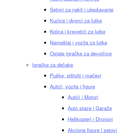
Setovi za nakit i ulepšavanje
Kućice i dvorci za lutke
Kolica i krevetići za lutke
Nameštaj i vozila za lutke
Ostale igračke za devojčice
Igračke za dečake
Puške, pištolji i mačevi
Autići, vozila i figure
Autići i Motori
Auto staze i Garaže
Helikopteri i Dronovi
Akcione figure i setovi