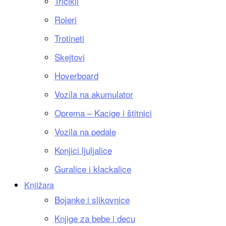
Tricikli
Roleri
Trotineti
Skejtovi
Hoverboard
Vozila na akumulator
Oprema – Kacige i štitnici
Vozila na pedale
Konjici ljuljalice
Guralice i klackalice
Knjižara
Bojanke i slikovnice
Knjige za bebe i decu