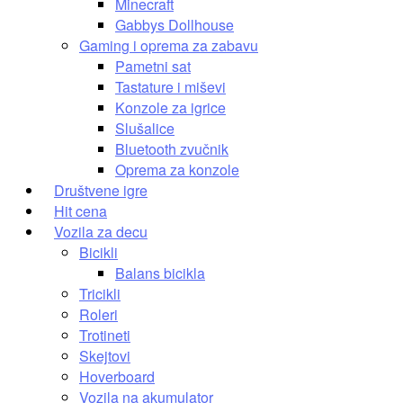
Minecraft
Gabbys Dollhouse
Gaming i oprema za zabavu
Pametni sat
Tastature i miševi
Konzole za igrice
Slušalice
Bluetooth zvučnik
Oprema za konzole
Društvene igre
Hit cena
Vozila za decu
Bicikli
Balans bicikla
Tricikli
Roleri
Trotineti
Skejtovi
Hoverboard
Vozila na akumulator