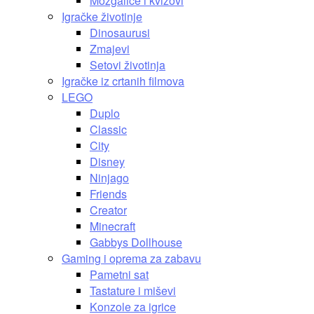
Mozgalice i kvizovi
Igračke životinje
Dinosaurusi
Zmajevi
Setovi životinja
Igračke iz crtanih filmova
LEGO
Duplo
Classic
City
Disney
Ninjago
Friends
Creator
Minecraft
Gabbys Dollhouse
Gaming i oprema za zabavu
Pametni sat
Tastature i miševi
Konzole za igrice