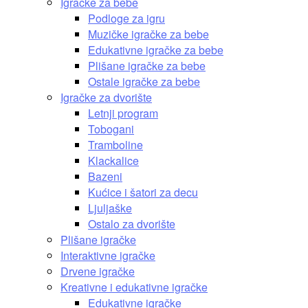
Igračke za bebe
Podloge za igru
Muzičke igračke za bebe
Edukativne igračke za bebe
Plišane igračke za bebe
Ostale igračke za bebe
Igračke za dvorište
Letnji program
Tobogani
Tramboline
Klackalice
Bazeni
Kućice i šatori za decu
Ljuljaške
Ostalo za dvorište
Plišane igračke
Interaktivne igračke
Drvene igračke
Kreativne i edukativne igračke
Edukativne igračke