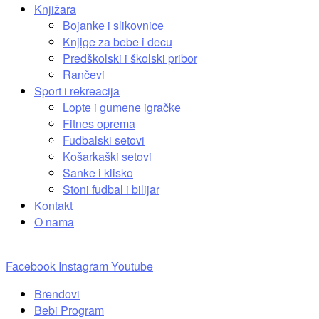
Knjižara
Bojanke i slikovnice
Knjige za bebe i decu
Predškolski i školski pribor
Rančevi
Sport i rekreacija
Lopte i gumene igračke
Fitnes oprema
Fudbalski setovi
Košarkaški setovi
Sanke i klisko
Stoni fudbal i bilijar
Kontakt
O nama
Facebook
Instagram
Youtube
Brendovi
Bebi Program