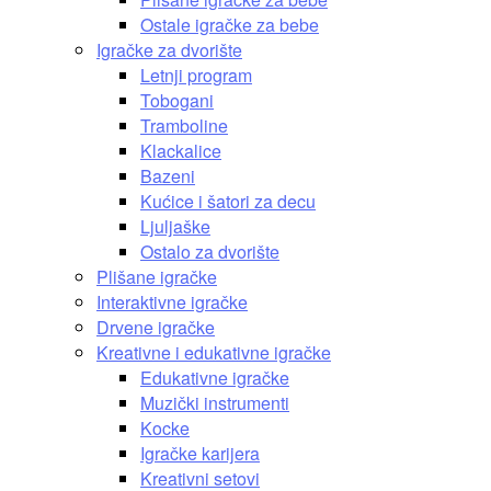
Ostale igračke za bebe
Igračke za dvorište
Letnji program
Tobogani
Tramboline
Klackalice
Bazeni
Kućice i šatori za decu
Ljuljaške
Ostalo za dvorište
Plišane igračke
Interaktivne igračke
Drvene igračke
Kreativne i edukativne igračke
Edukativne igračke
Muzički instrumenti
Kocke
Igračke karijera
Kreativni setovi