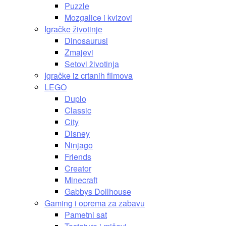
Puzzle
Mozgalice i kvizovi
Igračke životinje
Dinosaurusi
Zmajevi
Setovi životinja
Igračke iz crtanih filmova
LEGO
Duplo
Classic
City
Disney
Ninjago
Friends
Creator
Minecraft
Gabbys Dollhouse
Gaming i oprema za zabavu
Pametni sat