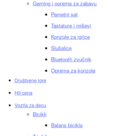
Gaming i oprema za zabavu
Pametni sat
Tastature i miševi
Konzole za igrice
Slušalice
Bluetooth zvučnik
Oprema za konzole
Društvene igre
Hit cena
Vozila za decu
Bicikli
Balans bicikla