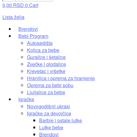
0,00
RSD
0
Cart
Lista želja
Brendovi
Bebi Program
Autosedišta
Kolica za bebe
Guralice i šetalice
Zvečke i glodalice
Krevetac i vršetke
Hranilica i oprema za hranjenje
Oprema za bebi sobu
Ljuljalice za bebe
Igračke
Novogodišnji ukrasi
Igračke za devojčice
Barbie i ostale lutke
Lutke bebe
Brendovi