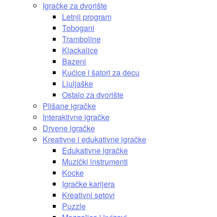
Igračke za dvorište
Letnji program
Tobogani
Tramboline
Klackalice
Bazeni
Kućice i šatori za decu
Ljuljaške
Ostalo za dvorište
Plišane igračke
Interaktivne igračke
Drvene igračke
Kreativne i edukativne igračke
Edukativne igračke
Muzički instrumenti
Kocke
Igračke karijera
Kreativni setovi
Puzzle