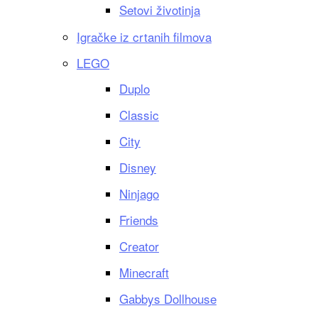
Setovi životinja
Igračke iz crtanih filmova
LEGO
Duplo
Classic
City
Disney
Ninjago
Friends
Creator
Minecraft
Gabbys Dollhouse