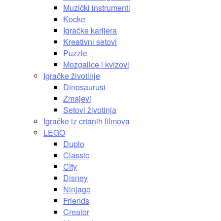
Muzički instrumenti
Kocke
Igračke karijera
Kreativni setovi
Puzzle
Mozgalice i kvizovi
Igračke životinje
Dinosaurusi
Zmajevi
Setovi životinja
Igračke iz crtanih filmova
LEGO
Duplo
Classic
City
Disney
Ninjago
Friends
Creator