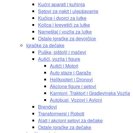
Kućni aparati i kuhinja
Setovi za nakit i ulepšavanje
Kućice i dvorci za lutke
Kolica i krevetići za lutke
Nameštaj i vozila za lutke
Ostale igračke za devojčice
Igračke za dečake
Puške, pištolji i mačevi
Autići, vozila i figure
Autići i Motori
Auto staze i Garaže
Helikopteri i Dronovi
Akcione figure i setovi
Kamioni, Traktori i Građevinska Vozila
Autobusi, Vozovi i Avioni
Brendovi
Transformersi i Roboti
Alati i akcioni setovi za dečake
Ostale igračke za dečake