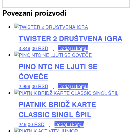
Povezani proizvodi
TWISTER 2 DRUŠTVENA IGRA
3.849,00
RSD
Dodaj u korpu
PINO NTC NE LJUTI SE
ČOVEČE
2.999,00
RSD
Dodaj u korpu
PIATNIK BRIDŽ KARTE
CLASSIC SINGL ŠPIL
249,00
RSD
Dodaj u korpu