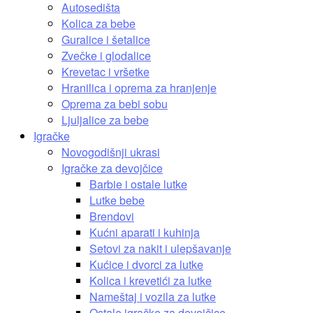
Autosedišta
Kolica za bebe
Guralice i šetalice
Zvečke i glodalice
Krevetac i vršetke
Hranilica i oprema za hranjenje
Oprema za bebi sobu
Ljuljalice za bebe
Igračke
Novogodišnji ukrasi
Igračke za devojčice
Barbie i ostale lutke
Lutke bebe
Brendovi
Kućni aparati i kuhinja
Setovi za nakit i ulepšavanje
Kućice i dvorci za lutke
Kolica i krevetići za lutke
Nameštaj i vozila za lutke
Ostale igračke za devojčice