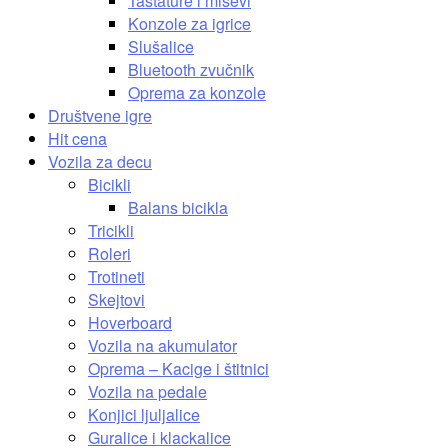
Tastature i miševi
Konzole za igrice
Slušalice
Bluetooth zvučnik
Oprema za konzole
Društvene igre
Hit cena
Vozila za decu
Bicikli
Balans bicikla
Tricikli
Roleri
Trotineti
Skejtovi
Hoverboard
Vozila na akumulator
Oprema – Kacige i štitnici
Vozila na pedale
Konjici ljuljalice
Guralice i klackalice