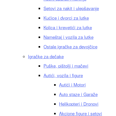
Setovi za nakit i ulepšavanje
Kućice i dvorci za lutke
Kolica i krevetići za lutke
Nameštaj i vozila za lutke
Ostale igračke za devojčice
Igračke za dečake
Puške, pištolji i mačevi
Autići, vozila i figure
Autići i Motori
Auto staze i Garaže
Helikopteri i Dronovi
Akcione figure i setovi