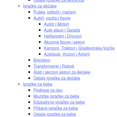
Igračke za dečake
Puške, pištolji i mačevi
Autići, vozila i figure
Autići i Motori
Auto staze i Garaže
Helikopteri i Dronovi
Akcione figure i setovi
Kamioni, Traktori i Građevinska Vozila
Autobusi, Vozovi i Avioni
Brendovi
Transformersi i Roboti
Alati i akcioni setovi za dečake
Ostale igračke za dečake
Igračke za bebe
Podloge za igru
Muzičke igračke za bebe
Edukativne igračke za bebe
Plišane igračke za bebe
Ostale igračke za bebe