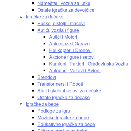
Nameštaj i vozila za lutke
Ostale igračke za devojčice
Igračke za dečake
Puške, pištolji i mačevi
Autići, vozila i figure
Autići i Motori
Auto staze i Garaže
Helikopteri i Dronovi
Akcione figure i setovi
Kamioni, Traktori i Građevinska Vozila
Autobusi, Vozovi i Avioni
Brendovi
Transformersi i Roboti
Alati i akcioni setovi za dečake
Ostale igračke za dečake
Igračke za bebe
Podloge za igru
Muzičke igračke za bebe
Edukativne igračke za bebe
Plišane igračke za bebe