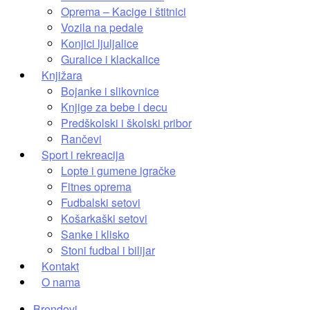
Oprema – Kacige i štitnici
Vozila na pedale
Konjici ljuljalice
Guralice i klackalice
Knjižara
Bojanke i slikovnice
Knjige za bebe i decu
Predškolski i školski pribor
Rančevi
Sport i rekreacija
Lopte i gumene igračke
Fitnes oprema
Fudbalski setovi
Košarkaški setovi
Sanke i klisko
Stoni fudbal i bilijar
Kontakt
O nama
Brendovi