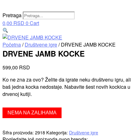
Pretraga
0,00
RSD
0
Cart
Početna
/
Društvene igre
/ DRVENE JAMB KOCKE
DRVENE JAMB KOCKE
599,00
RSD
Ko ne zna za ovo? Želite da igrate neku društvenu igru, ali
baš jedna kocka nedostaje. Nabavite šest novih kockica u
drvenoj kutiji.
NEMA NA ZALIHAMA
Šifra proizvoda:
2918
Kategorija:
Društvene igre
Pogledajte još proizvoda ovog brenda: