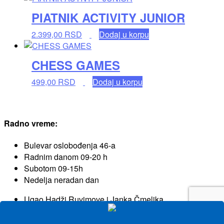
PIATNIK ACTIVITY JUNIOR
2.399,00
RSD
Dodaj u korpu
CHESS GAMES
499,00
RSD
Dodaj u korpu
Radno vreme:
Bulevar oslobođenja 46-a
Radnim danom 09-20 h
Subotom 09-15h
Nedelja neradan dan
Ugao Hadži Ruvimove i Janka Čmelika
Radnim danom 09-20h
Subotom 09-20h