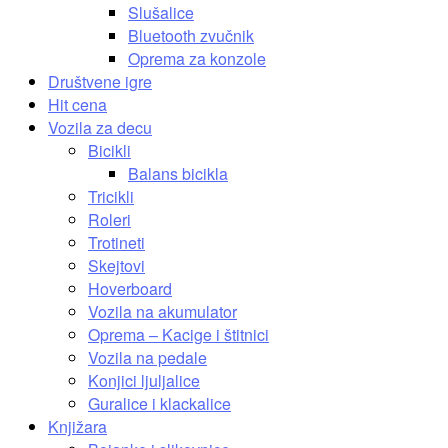
Slušalice
Bluetooth zvučnik
Oprema za konzole
Društvene igre
Hit cena
Vozila za decu
Bicikli
Balans bicikla
Tricikli
Roleri
Trotineti
Skejtovi
Hoverboard
Vozila na akumulator
Oprema – Kacige i štitnici
Vozila na pedale
Konjici ljuljalice
Guralice i klackalice
Knjižara