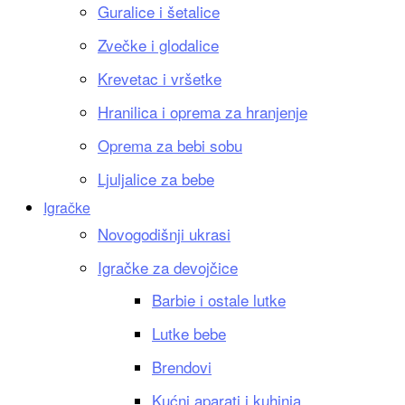
Guralice i šetalice
Zvečke i glodalice
Krevetac i vršetke
Hranilica i oprema za hranjenje
Oprema za bebi sobu
Ljuljalice za bebe
Igračke
Novogodišnji ukrasi
Igračke za devojčice
Barbie i ostale lutke
Lutke bebe
Brendovi
Kućni aparati i kuhinja