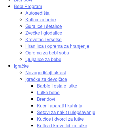
Bebi Program
Autosedišta
Kolica za bebe
Guralice i šetalice
Zvečke i glodalice
Krevetac i vršetke
Hranilica i oprema za hranjenje
Oprema za bebi sobu
Ljuljalice za bebe
Igračke
Novogodišnji ukrasi
Igračke za devojčice
Barbie i ostale lutke
Lutke bebe
Brendovi
Kućni aparati i kuhinja
Setovi za nakit i ulepšavanje
Kućice i dvorci za lutke
Kolica i krevetići za lutke