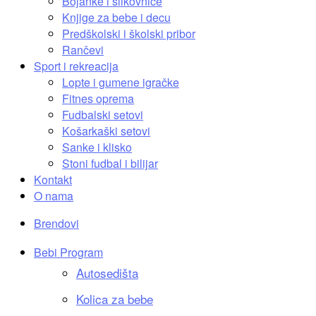
Bojanke i slikovnice
Knjige za bebe i decu
Predškolski i školski pribor
Rančevi
Sport i rekreacija
Lopte i gumene igračke
Fitnes oprema
Fudbalski setovi
Košarkaški setovi
Sanke i klisko
Stoni fudbal i bilijar
Kontakt
O nama
Brendovi
Bebi Program
Autosedišta
Kolica za bebe