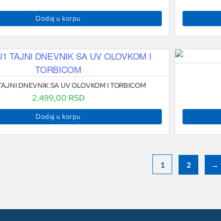
Dodaj u korpu
 TAJNI DNEVNIK SA UV OLOVKOM I TORBICOM
2.499,00
RSD
Dodaj u korpu
1
2
→