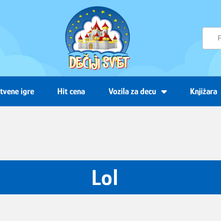
tvene igre
Hit cena
Vozila za decu
Knjižara
Lol