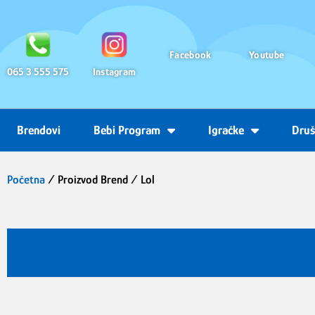
Facebook
Youtube
065 3 555 575
Instagram
Brendovi
Bebi Program
Igračke
Druš
Početna
/ Proizvod Brend / Lol