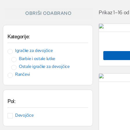
Prikaz 1–16 od
OBRIŠI ODABRANO
Kategorije:
Igračke za devojčice
Barbie i ostale lutke
Ostale igračke za devojčice
Rančevi
Pol:
Devojčice