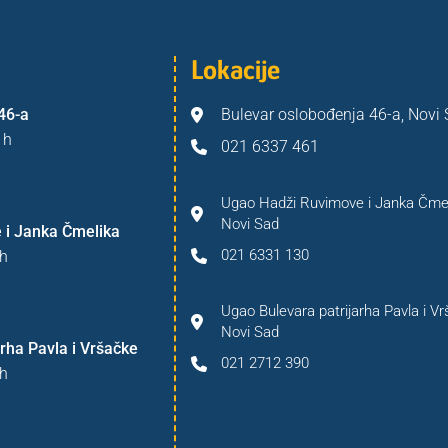
Lokacije
46-a
Bulevar oslobođenja 46-a, Novi
 h
021 6337 461
Ugao Hadži Ruvimove i Janka Čmel
Novi Sad
 i Janka Čmelika
021 6331 130
h
Ugao Bulevara patrijarha Pavla i Vr
Novi Sad
rha Pavla i Vršačke
021 2712 390
h