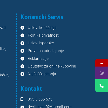
Korisnički Servis
 Sad
Uslovi korišćenja
Politika privatnosti
Uslovi isporuke
ika,
Pravo na odustajanje
Reklamacije
→
Uputstvo za online kupovinu
Najčešća pitanja
šačke,
Kontakt
065 3 555 575
deciji.svet.02@gmail.com