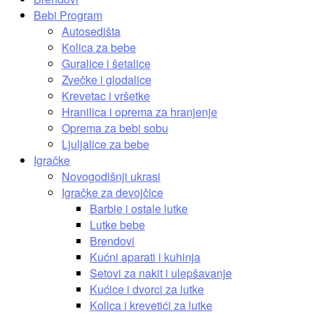
Bebi Program
Autosedišta
Kolica za bebe
Guralice i šetalice
Zvečke i glodalice
Krevetac i vršetke
Hranilica i oprema za hranjenje
Oprema za bebi sobu
Ljuljalice za bebe
Igračke
Novogodišnji ukrasi
Igračke za devojčice
Barbie i ostale lutke
Lutke bebe
Brendovi
Kućni aparati i kuhinja
Setovi za nakit i ulepšavanje
Kućice i dvorci za lutke
Kolica i krevetići za lutke