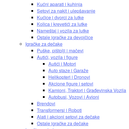
Kućni aparati i kuhinja
Setovi za nakit i ulepšavanje
Kućice i dvorci za lutke
Kolica i krevetići za lutke
Nameštaj i vozila za lutke
Ostale igračke za devojčice
Igračke za dečake
Puške, pištolji i mačevi
Autići, vozila i figure
Autići i Motori
Auto staze i Garaže
Helikopteri i Dronovi
Akcione figure i setovi
Kamioni, Traktori i Građevinska Vozila
Autobusi, Vozovi i Avioni
Brendovi
Transformersi i Roboti
Alati i akcioni setovi za dečake
Ostale igračke za dečake