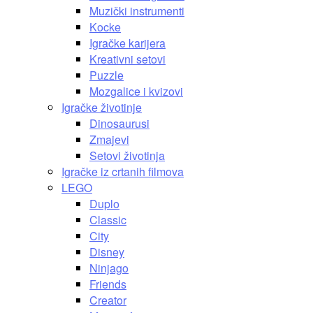
Muzički instrumenti
Kocke
Igračke karijera
Kreativni setovi
Puzzle
Mozgalice i kvizovi
Igračke životinje
Dinosaurusi
Zmajevi
Setovi životinja
Igračke iz crtanih filmova
LEGO
Duplo
Classic
City
Disney
Ninjago
Friends
Creator