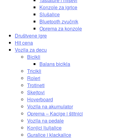
Tastature i miševi
Konzole za igrice
Slušalice
Bluetooth zvučnik
Oprema za konzole
Društvene igre
Hit cena
Vozila za decu
Bicikli
Balans bicikla
Tricikli
Roleri
Trotineti
Skejtovi
Hoverboard
Vozila na akumulator
Oprema – Kacige i štitnici
Vozila na pedale
Konjici ljuljalice
Guralice i klackalice