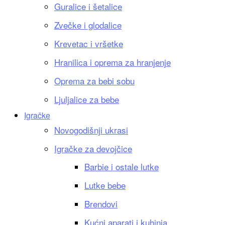
Guralice i šetalice
Zvečke i glodalice
Krevetac i vršetke
Hranilica i oprema za hranjenje
Oprema za bebi sobu
Ljuljalice za bebe
Igračke
Novogodišnji ukrasi
Igračke za devojčice
Barbie i ostale lutke
Lutke bebe
Brendovi
Kućni aparati i kuhinja