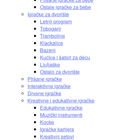
Ostale igračke za bebe
Igračke za dvorište
Letnji program
Tobogani
Tramboline
Klackalice
Bazeni
Kućice i šatori za decu
Ljuljaške
Ostalo za dvorište
Plišane igračke
Interaktivne igračke
Drvene igračke
Kreativne i edukativne igračke
Edukativne igračke
Muzički instrumenti
Kocke
Igračke karijera
Kreativni setovi