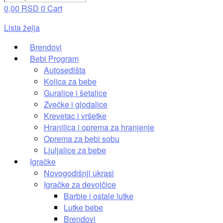
0,00
RSD
0
Cart
Lista želja
Brendovi
Bebi Program
Autosedišta
Kolica za bebe
Guralice i šetalice
Zvečke i glodalice
Krevetac i vršetke
Hranilica i oprema za hranjenje
Oprema za bebi sobu
Ljuljalice za bebe
Igračke
Novogodišnji ukrasi
Igračke za devojčice
Barbie i ostale lutke
Lutke bebe
Brendovi