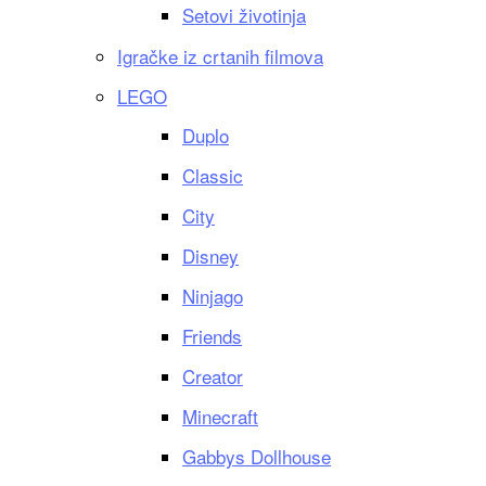
Setovi životinja
Igračke iz crtanih filmova
LEGO
Duplo
Classic
City
Disney
Ninjago
Friends
Creator
Minecraft
Gabbys Dollhouse