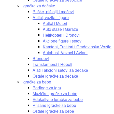
Igračke za dečake
Puške, pištolji i mačevi
Autići, vozila i figure
Autići i Motori
Auto staze i Garaže
Helikopteri i Dronovi
Akcione figure i setovi
Kamioni, Traktori i Građevinska Vozila
Autobusi, Vozovi i Avioni
Brendovi
Transformersi i Roboti
Alati i akcioni setovi za dečake
Ostale igračke za dečake
Igračke za bebe
Podloge za igru
Muzičke igračke za bebe
Edukativne igračke za bebe
Plišane igračke za bebe
Ostale igračke za bebe