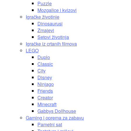
Puzzle
Mozgalice i kvizovi
Igračke životinje
Dinosaurusi
Zmajevi
Setovi životinja
Igračke iz crtanih filmova
LEGO
Duplo
Classic
City
Disney
Ninjago
Friends
Creator
Minecraft
Gabbys Dollhouse
Gaming i oprema za zabavu
Pametni sat