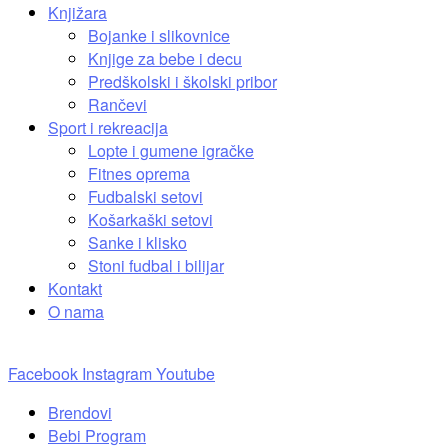
Knjižara
Bojanke i slikovnice
Knjige za bebe i decu
Predškolski i školski pribor
Rančevi
Sport i rekreacija
Lopte i gumene igračke
Fitnes oprema
Fudbalski setovi
Košarkaški setovi
Sanke i klisko
Stoni fudbal i bilijar
Kontakt
O nama
Facebook
Instagram
Youtube
Brendovi
Bebi Program