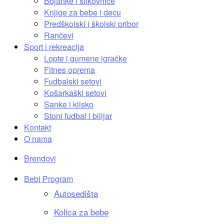
Bojanke i slikovnice
Knjige za bebe i decu
Predškolski i školski pribor
Rančevi
Sport i rekreacija
Lopte i gumene igračke
Fitnes oprema
Fudbalski setovi
Košarkaški setovi
Sanke i klisko
Stoni fudbal i bilijar
Kontakt
O nama
Brendovi
Bebi Program
Autosedišta
Kolica za bebe