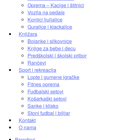
Oprema – Kacige i štitnici
Vozila na pedale
Konjici ljuljalice
Guralice i klackalice
Knjižara
Bojanke i slikovnice
Knjige za bebe i decu
Predškolski i školski pribor
Rančevi
Sport i rekreacija
Lopte i gumene igračke
Fitnes oprema
Fudbalski setovi
Košarkaški setovi
Sanke i klisko
Stoni fudbal i bilijar
Kontakt
O nama
Brendovi