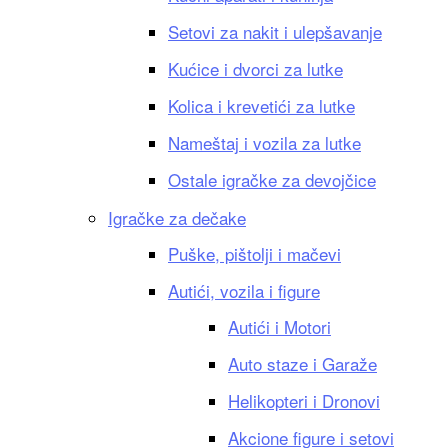
Setovi za nakit i ulepšavanje
Kućice i dvorci za lutke
Kolica i krevetići za lutke
Nameštaj i vozila za lutke
Ostale igračke za devojčice
Igračke za dečake
Puške, pištolji i mačevi
Autići, vozila i figure
Autići i Motori
Auto staze i Garaže
Helikopteri i Dronovi
Akcione figure i setovi