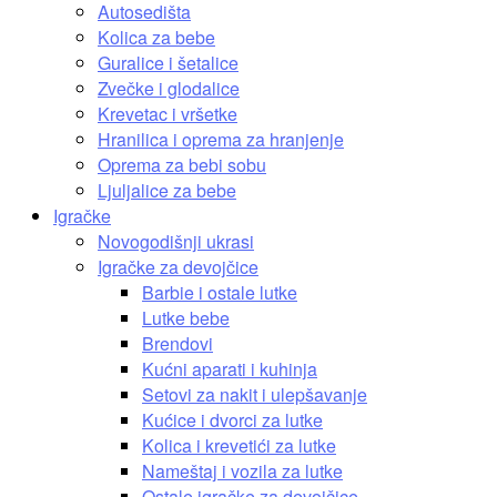
Autosedišta
Kolica za bebe
Guralice i šetalice
Zvečke i glodalice
Krevetac i vršetke
Hranilica i oprema za hranjenje
Oprema za bebi sobu
Ljuljalice za bebe
Igračke
Novogodišnji ukrasi
Igračke za devojčice
Barbie i ostale lutke
Lutke bebe
Brendovi
Kućni aparati i kuhinja
Setovi za nakit i ulepšavanje
Kućice i dvorci za lutke
Kolica i krevetići za lutke
Nameštaj i vozila za lutke
Ostale igračke za devojčice