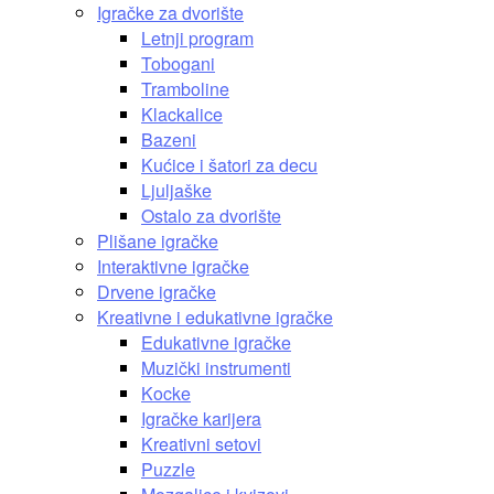
Igračke za dvorište
Letnji program
Tobogani
Tramboline
Klackalice
Bazeni
Kućice i šatori za decu
Ljuljaške
Ostalo za dvorište
Plišane igračke
Interaktivne igračke
Drvene igračke
Kreativne i edukativne igračke
Edukativne igračke
Muzički instrumenti
Kocke
Igračke karijera
Kreativni setovi
Puzzle