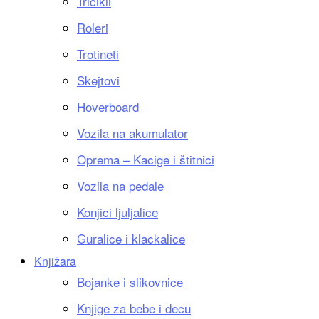
Tricikli
Roleri
Trotineti
Skejtovi
Hoverboard
Vozila na akumulator
Oprema – Kacige i štitnici
Vozila na pedale
Konjici ljuljalice
Guralice i klackalice
Knjižara
Bojanke i slikovnice
Knjige za bebe i decu