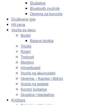
Slušalice
Bluetooth zvučnik
Oprema za konzole
Društvene igre
Hit cena
Vozila za decu
Bicikli
Balans bicikla
Tricikli
Roleri
Trotineti
Skejtovi
Hoverboard
Vozila na akumulator
Oprema – Kacige i štitnici
Vozila na pedale
Konjici ljuljalice
Guralice i klackalice
Knjižara