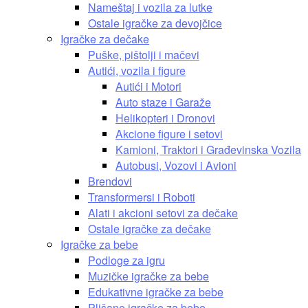
Nameštaj i vozila za lutke
Ostale igračke za devojčice
Igračke za dečake
Puške, pištolji i mačevi
Autići, vozila i figure
Autići i Motori
Auto staze i Garaže
Helikopteri i Dronovi
Akcione figure i setovi
Kamioni, Traktori i Građevinska Vozila
Autobusi, Vozovi i Avioni
Brendovi
Transformersi i Roboti
Alati i akcioni setovi za dečake
Ostale igračke za dečake
Igračke za bebe
Podloge za igru
Muzičke igračke za bebe
Edukativne igračke za bebe
Plišane igračke za bebe