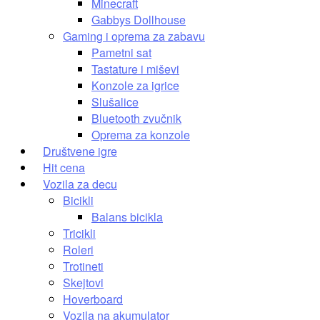
Minecraft
Gabbys Dollhouse
Gaming i oprema za zabavu
Pametni sat
Tastature i miševi
Konzole za igrice
Slušalice
Bluetooth zvučnik
Oprema za konzole
Društvene igre
Hit cena
Vozila za decu
Bicikli
Balans bicikla
Tricikli
Roleri
Trotineti
Skejtovi
Hoverboard
Vozila na akumulator