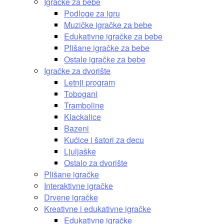
Igračke za bebe
Podloge za igru
Muzičke igračke za bebe
Edukativne igračke za bebe
Plišane igračke za bebe
Ostale igračke za bebe
Igračke za dvorište
Letnji program
Tobogani
Tramboline
Klackalice
Bazeni
Kućice i šatori za decu
Ljuljaške
Ostalo za dvorište
Plišane igračke
Interaktivne igračke
Drvene igračke
Kreativne i edukativne igračke
Edukativne igračke