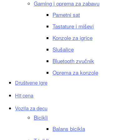
Gaming i oprema za zabavu
Pametni sat
Tastature i miševi
Konzole za igrice
Slušalice
Bluetooth zvučnik
Oprema za konzole
Društvene igre
Hit cena
Vozila za decu
Bicikli
Balans bicikla