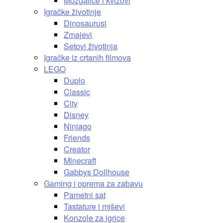
Mozgalice i kvizovi
Igračke životinje
Dinosaurusi
Zmajevi
Setovi životinja
Igračke iz crtanih filmova
LEGO
Duplo
Classic
City
Disney
Ninjago
Friends
Creator
Minecraft
Gabbys Dollhouse
Gaming i oprema za zabavu
Pametni sat
Tastature i miševi
Konzole za igrice