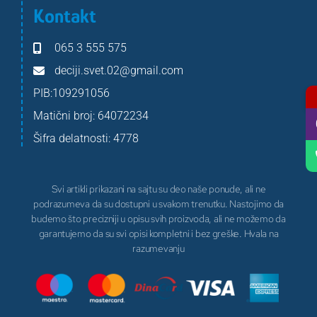
Kontakt
065 3 555 575
deciji.svet.02@gmail.com
PIB:109291056
Matični broj: 64072234
Šifra delatnosti: 4778
Svi artikli prikazani na sajtu su deo naše ponude, ali ne
podrazumeva da su dostupni u svakom trenutku. Nastojimo da
budemo što precizniji u opisu svih proizvoda, ali ne možemo da
garantujemo da su svi opisi kompletni i bez greške. Hvala na
razumevanju