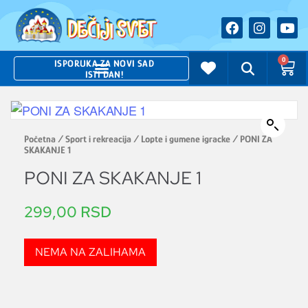
0
ISPORUKA ZA NOVI SAD
ISTI DAN!
Početna
/
Sport i rekreacija
/
Lopte i gumene igracke
/ PONI ZA
SKAKANJE 1
PONI ZA SKAKANJE 1
299,00
RSD
NEMA NA ZALIHAMA