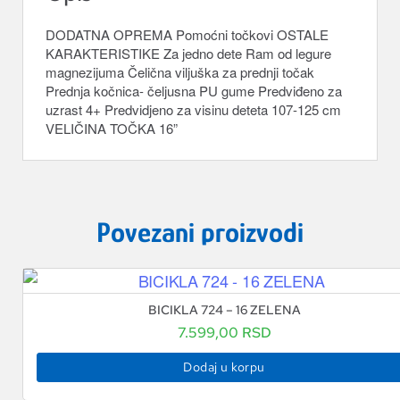
DODATNA OPREMA Pomoćni točkovi OSTALE
KARAKTERISTIKE Za jedno dete Ram od legure
magnezijuma Čelična viljuška za prednji točak
Prednja kočnica- čeljusna PU gume Predviđeno za
uzrast 4+ Predvidjeno za visinu deteta 107-125 cm
VELIČINA TOČKA 16”
Povezani proizvodi
BICIKLA 724 – 16 ZELENA
7.599,00
RSD
Dodaj u korpu