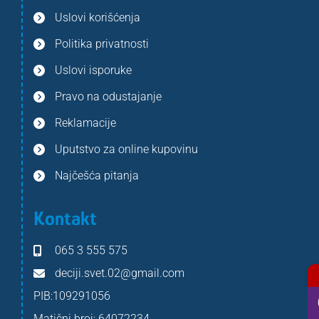
Uslovi korišćenja
Politika privatnosti
Uslovi isporuke
Pravo na odustajanje
Reklamacije
Uputstvo za online kupovinu
Najčešća pitanja
Kontakt
065 3 555 575
deciji.svet.02@gmail.com
PIB:109291056
Matični broj: 64072234