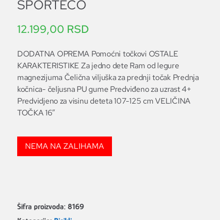
SPORTECO
12.199,00
RSD
DODATNA OPREMA Pomoćni točkovi OSTALE
KARAKTERISTIKE Za jedno dete Ram od legure
magnezijuma Čelična viljuška za prednji točak Prednja
kočnica- čeljusna PU gume Predviđeno za uzrast 4+
Predvidjeno za visinu deteta 107-125 cm VELIČINA
TOČKA 16”
NEMA NA ZALIHAMA
Šifra proizvoda:
8169