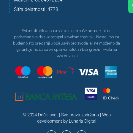
Šifra delatnosti: 4778
Svi artikli prikazani na sajtu su deo naše ponude, ali ne
podrazumeva da su dostupni u svakom trenutku. Nastojimo da
budemo što precizniji u opisu svih proizvoda, ali ne možemo da
garantujemo da su svi opisi kompletni i bez greške. Hvala na
razumevanju
© 2024 Dečiji svet | Sva prava zadržana | Web
development by
Lunaria Digital