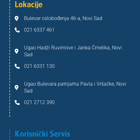
Lokacije
Bulevar oslobođenja 46-a, Novi Sad
021 6337 461
Ugao Hadži Ruvimove i Janka Čmelika, Novi
Sad
021 6331 130
Ugao Bulevara patrijarha Pavla i Vršačke, Novi
Sad
021 2712 390
Korisnički Servis