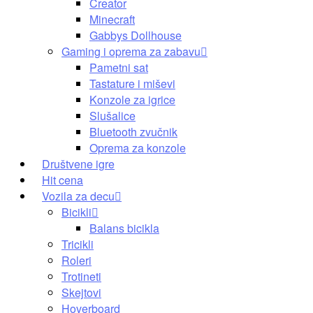
Creator
Minecraft
Gabbys Dollhouse
Gaming i oprema za zabavu
Pametni sat
Tastature i miševi
Konzole za igrice
Slušalice
Bluetooth zvučnik
Oprema za konzole
Društvene igre
Hit cena
Vozila za decu
Bicikli
Balans bicikla
Tricikli
Roleri
Trotineti
Skejtovi
Hoverboard