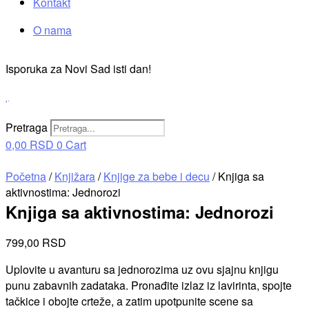
Kontakt
O nama
Isporuka za Novi Sad isti dan!
Pretraga
0,00
RSD
0
Cart
Početna
/
Knjižara
/
Knjige za bebe i decu
/ Knjiga sa
aktivnostima: Jednorozi
Knjiga sa aktivnostima: Jednorozi
799,00
RSD
Uplovite u avanturu sa jednorozima uz ovu sjajnu knjigu
punu zabavnih zadataka. Pronađite izlaz iz lavirinta, spojte
tačkice i obojte crteže, a zatim upotpunite scene sa