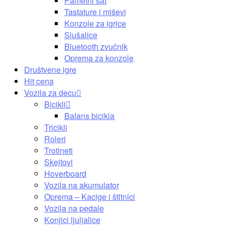
Pametni sat
Tastature i miševi
Konzole za igrice
Slušalice
Bluetooth zvučnik
Oprema za konzole
Društvene igre
Hit cena
Vozila za decu
Bicikli
Balans bicikla
Tricikli
Roleri
Trotineti
Skejtovi
Hoverboard
Vozila na akumulator
Oprema – Kacige i štitnici
Vozila na pedale
Konjici ljuljalice