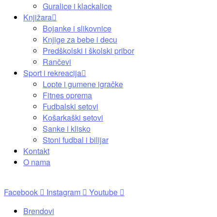
Guralice i klackalice
Knjižara
Bojanke i slikovnice
Knjige za bebe i decu
Predškolski i školski pribor
Rančevi
Sport i rekreacija
Lopte i gumene igračke
Fitnes oprema
Fudbalski setovi
Košarkaški setovi
Sanke i klisko
Stoni fudbal i bilijar
Kontakt
O nama
Facebook
Instagram
Youtube
Brendovi