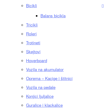
Bicikli
Balans bicikla
Tricikli
Roleri
Trotineti
Skejtovi
Hoverboard
Vozila na akumulator
Oprema – Kacige i štitnici
Vozila na pedale
Konjici ljuljalice
Guralice i klackalice