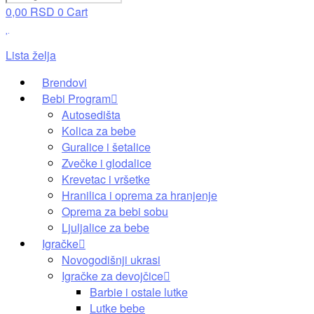
0,00
RSD
0
Cart
Lista želja
Brendovi
Bebi Program
Autosedišta
Kolica za bebe
Guralice i šetalice
Zvečke i glodalice
Krevetac i vršetke
Hranilica i oprema za hranjenje
Oprema za bebi sobu
Ljuljalice za bebe
Igračke
Novogodišnji ukrasi
Igračke za devojčice
Barbie i ostale lutke
Lutke bebe