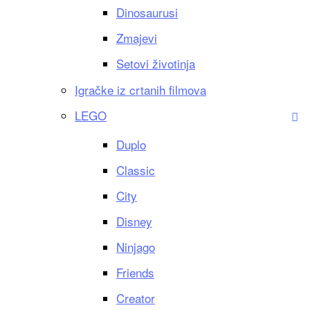
Dinosaurusi
Zmajevi
Setovi životinja
Igračke iz crtanih filmova
LEGO
Duplo
Classic
City
Disney
Ninjago
Friends
Creator