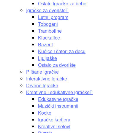
Ostale igračke za bebe
Igračke za dvorište
Letnji program
Tobogani
Tramboline
Klackalice
Bazeni
Kućice i šatori za decu
Ljuljaške
Ostalo za dvorište
Plišane igračke
Interaktivne igračke
Drvene igračke
Kreativne i edukativne igračke
Edukativne igračke
Muzički instrumenti
Kocke
Igračke karijera
Kreativni setovi