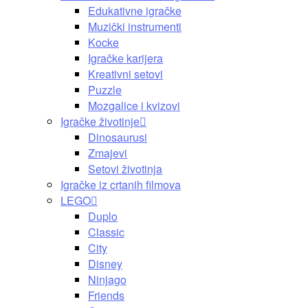
Edukativne igračke
Muzički instrumenti
Kocke
Igračke karijera
Kreativni setovi
Puzzle
Mozgalice i kvizovi
Igračke životinje
Dinosaurusi
Zmajevi
Setovi životinja
Igračke iz crtanih filmova
LEGO
Duplo
Classic
City
Disney
Ninjago
Friends