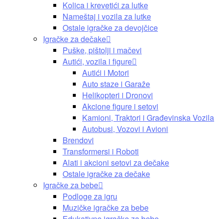
Kolica i krevetići za lutke
Nameštaj i vozila za lutke
Ostale igračke za devojčice
Igračke za dečake
Puške, pištolji i mačevi
Autići, vozila i figure
Autići i Motori
Auto staze i Garaže
Helikopteri i Dronovi
Akcione figure i setovi
Kamioni, Traktori i Građevinska Vozila
Autobusi, Vozovi i Avioni
Brendovi
Transformersi i Roboti
Alati i akcioni setovi za dečake
Ostale igračke za dečake
Igračke za bebe
Podloge za igru
Muzičke igračke za bebe
Edukativne igračke za bebe