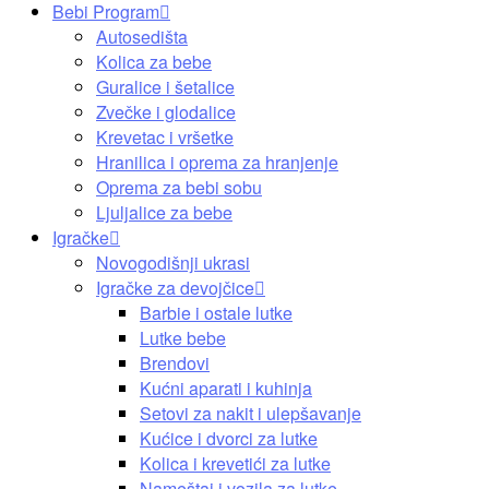
Bebi Program
Autosedišta
Kolica za bebe
Guralice i šetalice
Zvečke i glodalice
Krevetac i vršetke
Hranilica i oprema za hranjenje
Oprema za bebi sobu
Ljuljalice za bebe
Igračke
Novogodišnji ukrasi
Igračke za devojčice
Barbie i ostale lutke
Lutke bebe
Brendovi
Kućni aparati i kuhinja
Setovi za nakit i ulepšavanje
Kućice i dvorci za lutke
Kolica i krevetići za lutke
Nameštaj i vozila za lutke