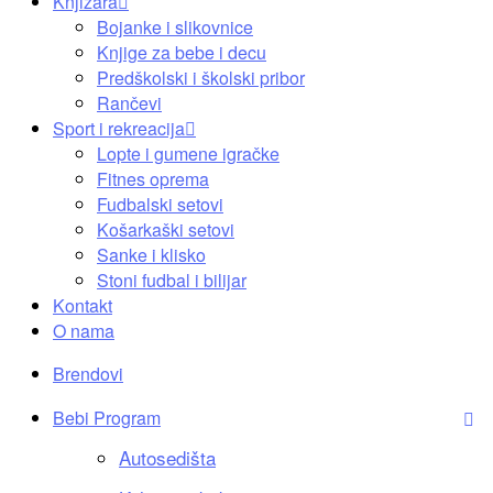
Knjižara
Bojanke i slikovnice
Knjige za bebe i decu
Predškolski i školski pribor
Rančevi
Sport i rekreacija
Lopte i gumene igračke
Fitnes oprema
Fudbalski setovi
Košarkaški setovi
Sanke i klisko
Stoni fudbal i bilijar
Kontakt
O nama
Brendovi
Bebi Program
Autosedišta