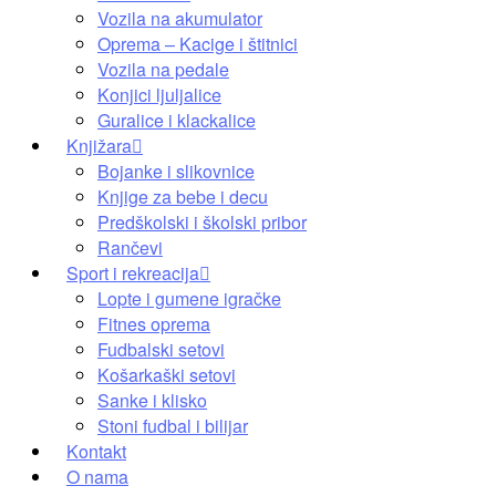
Vozila na akumulator
Oprema – Kacige i štitnici
Vozila na pedale
Konjici ljuljalice
Guralice i klackalice
Knjižara
Bojanke i slikovnice
Knjige za bebe i decu
Predškolski i školski pribor
Rančevi
Sport i rekreacija
Lopte i gumene igračke
Fitnes oprema
Fudbalski setovi
Košarkaški setovi
Sanke i klisko
Stoni fudbal i bilijar
Kontakt
O nama