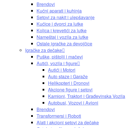
Brendovi
Kućni aparati i kuhinja
Setovi za nakit i ulepšavanje
Kućice i dvorci za lutke
Kolica i krevetići za lutke
Nameštaj i vozila za lutke
Ostale igračke za devojčice
Igračke za dečake
Puške, pištolji i mačevi
Autići, vozila i figure
Autići i Motori
Auto staze i Garaže
Helikopteri i Dronovi
Akcione figure i setovi
Kamioni, Traktori i Građevinska Vozila
Autobusi, Vozovi i Avioni
Brendovi
Transformersi i Roboti
Alati i akcioni setovi za dečake