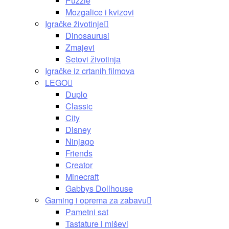
Puzzle
Mozgalice i kvizovi
Igračke životinje
Dinosaurusi
Zmajevi
Setovi životinja
Igračke iz crtanih filmova
LEGO
Duplo
Classic
City
Disney
Ninjago
Friends
Creator
Minecraft
Gabbys Dollhouse
Gaming i oprema za zabavu
Pametni sat
Tastature i miševi