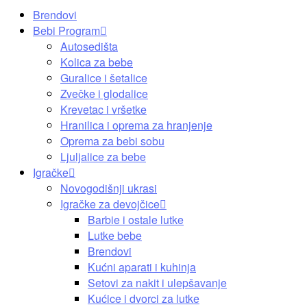
Brendovi
Bebi Program
Autosedišta
Kolica za bebe
Guralice i šetalice
Zvečke i glodalice
Krevetac i vršetke
Hranilica i oprema za hranjenje
Oprema za bebi sobu
Ljuljalice za bebe
Igračke
Novogodišnji ukrasi
Igračke za devojčice
Barbie i ostale lutke
Lutke bebe
Brendovi
Kućni aparati i kuhinja
Setovi za nakit i ulepšavanje
Kućice i dvorci za lutke