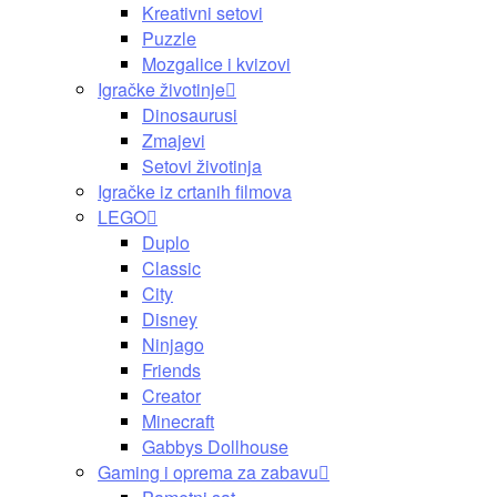
Kreativni setovi
Puzzle
Mozgalice i kvizovi
Igračke životinje
Dinosaurusi
Zmajevi
Setovi životinja
Igračke iz crtanih filmova
LEGO
Duplo
Classic
City
Disney
Ninjago
Friends
Creator
Minecraft
Gabbys Dollhouse
Gaming i oprema za zabavu