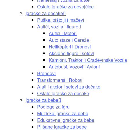
Ostale igračke za devojčice
Igračke za dečake
Puške, pištolji i mačevi
Autići, vozila i figure
Autići i Motori
Auto staze i Garaže
Helikopteri i Dronovi
Akcione figure i setovi
Kamioni, Traktori i Građevinska Vozila
Autobusi, Vozovi i Avioni
Brendovi
Transformersi i Roboti
Alati i akcioni setovi za dečake
Ostale igračke za dečake
Igračke za bebe
Podloge za igru
Muzičke igračke za bebe
Edukativne igračke za bebe
Plišane igračke za bebe