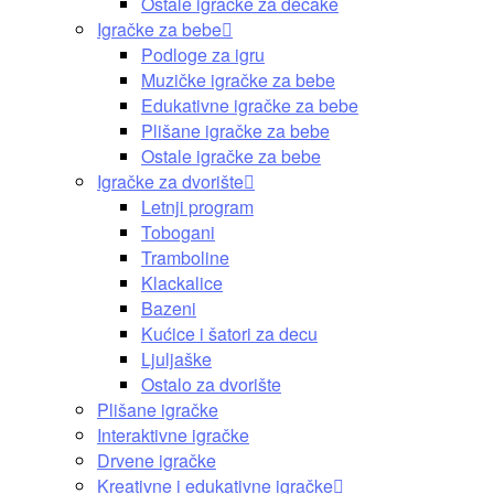
Ostale igračke za dečake
Igračke za bebe
Podloge za igru
Muzičke igračke za bebe
Edukativne igračke za bebe
Plišane igračke za bebe
Ostale igračke za bebe
Igračke za dvorište
Letnji program
Tobogani
Tramboline
Klackalice
Bazeni
Kućice i šatori za decu
Ljuljaške
Ostalo za dvorište
Plišane igračke
Interaktivne igračke
Drvene igračke
Kreativne i edukativne igračke