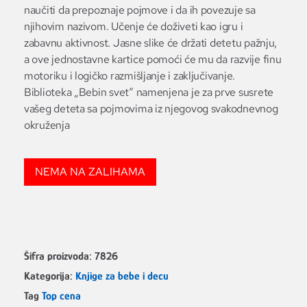
naučiti da prepoznaje pojmove i da ih povezuje sa
njihovim nazivom. Učenje će doživeti kao igru i
zabavnu aktivnost. Jasne slike će držati detetu pažnju,
a ove jednostavne kartice pomoći će mu da razvije finu
motoriku i logičko razmišljanje i zaključivanje.
Biblioteka „Bebin svet“ namenjena je za prve susrete
vašeg deteta sa pojmovima iz njegovog svakodnevnog
okruženja
NEMA NA ZALIHAMA
Šifra proizvoda:
7826
Kategorija:
Knjige za bebe i decu
Tag
Top cena