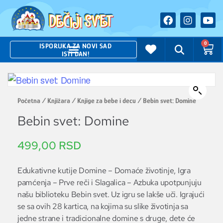
0
ISPORUKA ZA NOVI SAD
ISTI DAN!
Početna
/
Knjižara
/
Knjige za bebe i decu
/ Bebin svet: Domine
Bebin svet: Domine
499,00
RSD
Edukativne kutije Domine – Domaće životinje, Igra
pamćenja – Prve reči i Slagalica – Azbuka upotpunjuju
našu biblioteku Bebin svet. Uz igru se lakše uči. Igrajući
se sa ovih 28 kartica, na kojima su slike životinja sa
jedne strane i tradicionalne domine s druge, dete će