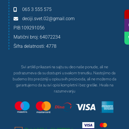
065 3 555 575
deciji.svet.02@gmail.com
PIB:109291056
Matični broj: 64072234
Šifra delatnosti: 4778
Svi artikli prikazani na sajtu su deo naše ponude, ali ne
podrazumeva da su dostupni u svakom trenutku. Nastojimo da
budemo što precizniji u opisu svih proizvoda, ali ne možemo da
garantujemo da su svi opisi kompletni i bez greške. Hvala na
razumevanju