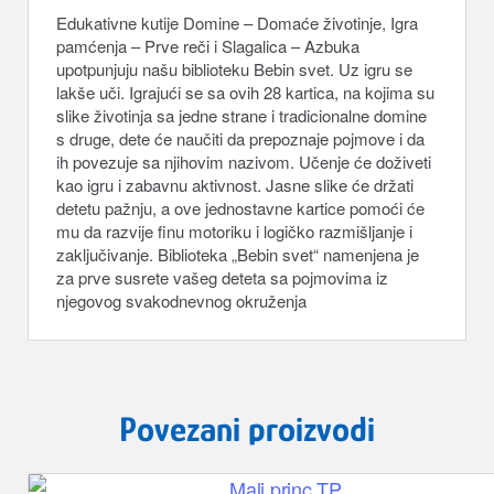
Edukativne kutije Domine – Domaće životinje, Igra
pamćenja – Prve reči i Slagalica – Azbuka
upotpunjuju našu biblioteku Bebin svet. Uz igru se
lakše uči. Igrajući se sa ovih 28 kartica, na kojima su
slike životinja sa jedne strane i tradicionalne domine
s druge, dete će naučiti da prepoznaje pojmove i da
ih povezuje sa njihovim nazivom. Učenje će doživeti
kao igru i zabavnu aktivnost. Jasne slike će držati
detetu pažnju, a ove jednostavne kartice pomoći će
mu da razvije finu motoriku i logičko razmišljanje i
zaključivanje. Biblioteka „Bebin svet“ namenjena je
za prve susrete vašeg deteta sa pojmovima iz
njegovog svakodnevnog okruženja
Povezani proizvodi