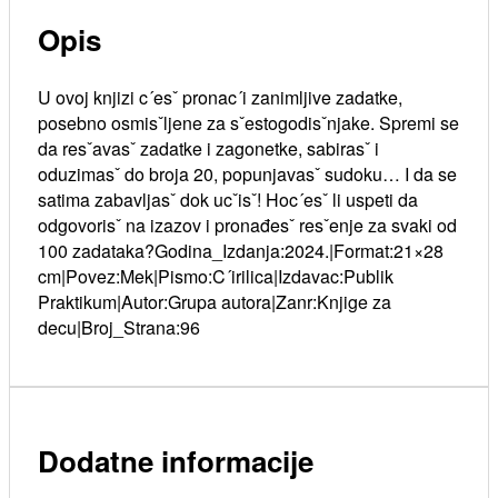
Opis
U ovoj knjizi c´esˇ pronac´i zanimljive zadatke,
posebno osmisˇljene za sˇestogodisˇnjake. Spremi se
da resˇavasˇ zadatke i zagonetke, sabirasˇ i
oduzimasˇ do broja 20, popunjavasˇ sudoku… I da se
satima zabavljasˇ dok ucˇisˇ! Hoc´esˇ li uspeti da
odgovorisˇ na izazov i pronađesˇ resˇenje za svaki od
100 zadataka?Godina_Izdanja:2024.|Format:21×28
cm|Povez:Mek|Pismo:C´irilica|Izdavac:Publik
Praktikum|Autor:Grupa autora|Zanr:Knjige za
decu|Broj_Strana:96
Dodatne informacije