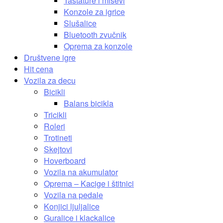
Tastature i miševi
Konzole za igrice
Slušalice
Bluetooth zvučnik
Oprema za konzole
Društvene igre
Hit cena
Vozila za decu
Bicikli
Balans bicikla
Tricikli
Roleri
Trotineti
Skejtovi
Hoverboard
Vozila na akumulator
Oprema – Kacige i štitnici
Vozila na pedale
Konjici ljuljalice
Guralice i klackalice