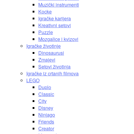
Muzički instrumenti
Kocke
Igračke karijera
Kreativni setovi
Puzzle
Mozgalice i kvizovi
Igračke životinje
Dinosaurusi
Zmajevi
Setovi životinja
Igračke iz crtanih filmova
LEGO
Duplo
Classic
City
Disney
Ninjago
Friends
Creator