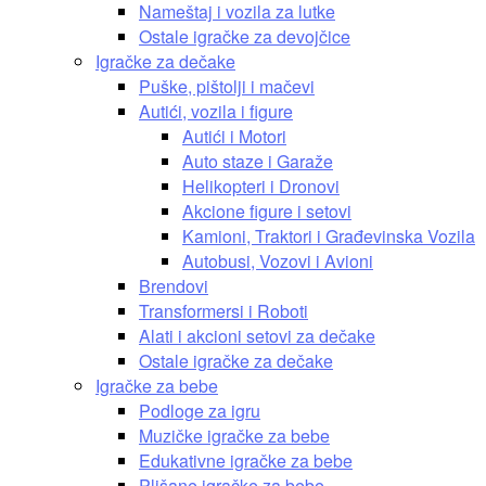
Nameštaj i vozila za lutke
Ostale igračke za devojčice
Igračke za dečake
Puške, pištolji i mačevi
Autići, vozila i figure
Autići i Motori
Auto staze i Garaže
Helikopteri i Dronovi
Akcione figure i setovi
Kamioni, Traktori i Građevinska Vozila
Autobusi, Vozovi i Avioni
Brendovi
Transformersi i Roboti
Alati i akcioni setovi za dečake
Ostale igračke za dečake
Igračke za bebe
Podloge za igru
Muzičke igračke za bebe
Edukativne igračke za bebe
Plišane igračke za bebe