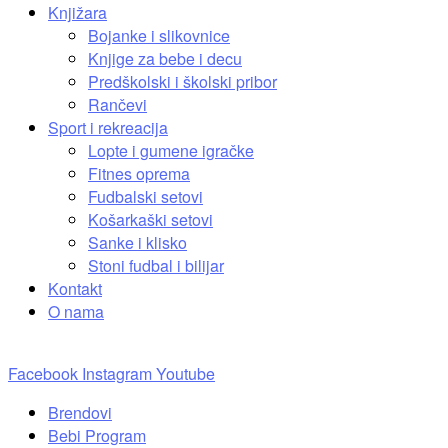
Knjižara
Bojanke i slikovnice
Knjige za bebe i decu
Predškolski i školski pribor
Rančevi
Sport i rekreacija
Lopte i gumene igračke
Fitnes oprema
Fudbalski setovi
Košarkaški setovi
Sanke i klisko
Stoni fudbal i bilijar
Kontakt
O nama
Facebook
Instagram
Youtube
Brendovi
Bebi Program