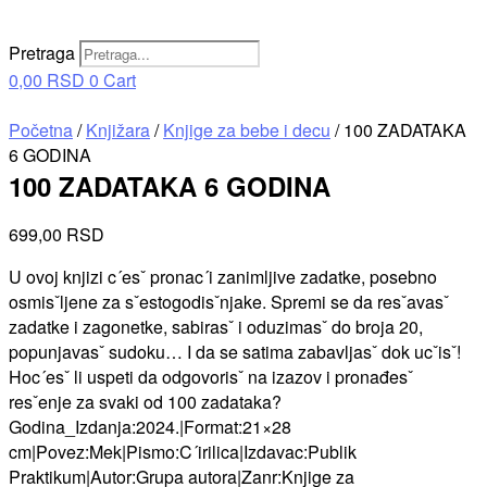
Pretraga
0,00
RSD
0
Cart
Početna
/
Knjižara
/
Knjige za bebe i decu
/ 100 ZADATAKA
6 GODINA
100 ZADATAKA 6 GODINA
699,00
RSD
U ovoj knjizi c´esˇ pronac´i zanimljive zadatke, posebno
osmisˇljene za sˇestogodisˇnjake. Spremi se da resˇavasˇ
zadatke i zagonetke, sabirasˇ i oduzimasˇ do broja 20,
popunjavasˇ sudoku… I da se satima zabavljasˇ dok ucˇisˇ!
Hoc´esˇ li uspeti da odgovorisˇ na izazov i pronađesˇ
resˇenje za svaki od 100 zadataka?
Godina_Izdanja:2024.|Format:21×28
cm|Povez:Mek|Pismo:C´irilica|Izdavac:Publik
Praktikum|Autor:Grupa autora|Zanr:Knjige za