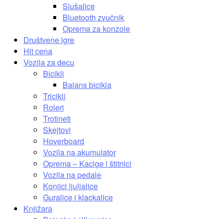
Slušalice
Bluetooth zvučnik
Oprema za konzole
Društvene igre
Hit cena
Vozila za decu
Bicikli
Balans bicikla
Tricikli
Roleri
Trotineti
Skejtovi
Hoverboard
Vozila na akumulator
Oprema – Kacige i štitnici
Vozila na pedale
Konjici ljuljalice
Guralice i klackalice
Knjižara