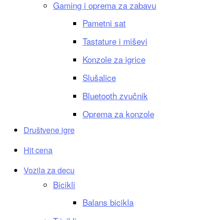
Gaming i oprema za zabavu
Pametni sat
Tastature i miševi
Konzole za igrice
Slušalice
Bluetooth zvučnik
Oprema za konzole
Društvene igre
Hit cena
Vozila za decu
Bicikli
Balans bicikla