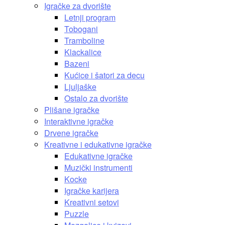
Igračke za dvorište
Letnji program
Tobogani
Tramboline
Klackalice
Bazeni
Kućice i šatori za decu
Ljuljaške
Ostalo za dvorište
Plišane igračke
Interaktivne igračke
Drvene igračke
Kreativne i edukativne igračke
Edukativne igračke
Muzički instrumenti
Kocke
Igračke karijera
Kreativni setovi
Puzzle