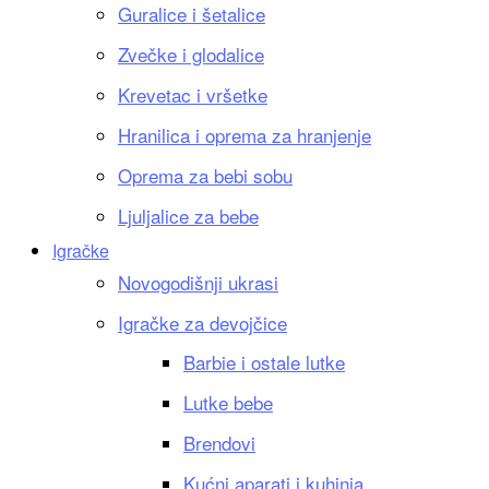
Guralice i šetalice
Zvečke i glodalice
Krevetac i vršetke
Hranilica i oprema za hranjenje
Oprema za bebi sobu
Ljuljalice za bebe
Igračke
Novogodišnji ukrasi
Igračke za devojčice
Barbie i ostale lutke
Lutke bebe
Brendovi
Kućni aparati i kuhinja