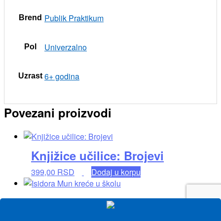
Publik Praktikum
Brend
Univerzalno
Pol
6+ godina
Uzrast
Povezani proizvodi
Knjižice učilice: Brojevi
399,00
RSD
Dodaj u korpu
Isidora Mun kreće u školu
799,00
RSD
Dodaj u korpu