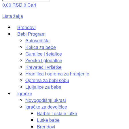
0,00
RSD
0
Cart
Lista želja
Brendovi
Bebi Program
Autosedišta
Kolica za bebe
Guralice i šetalice
Zvečke i glodalice
Krevetac i vršetke
Hranilica i oprema za hranjenje
Oprema za bebi sobu
Ljuljalice za bebe
Igračke
Novogodišnji ukrasi
Igračke za devojčice
Barbie i ostale lutke
Lutke bebe
Brendovi