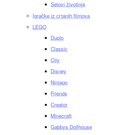
Setovi životinja
Igračke iz crtanih filmova
LEGO
Duplo
Classic
City
Disney
Ninjago
Friends
Creator
Minecraft
Gabbys Dollhouse