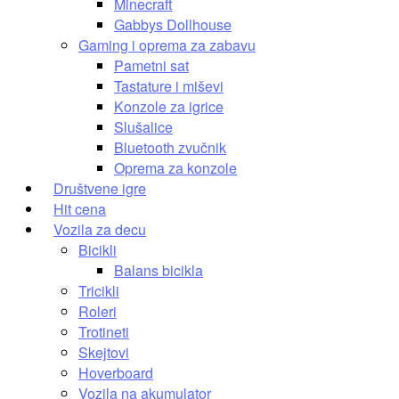
Minecraft
Gabbys Dollhouse
Gaming i oprema za zabavu
Pametni sat
Tastature i miševi
Konzole za igrice
Slušalice
Bluetooth zvučnik
Oprema za konzole
Društvene igre
Hit cena
Vozila za decu
Bicikli
Balans bicikla
Tricikli
Roleri
Trotineti
Skejtovi
Hoverboard
Vozila na akumulator