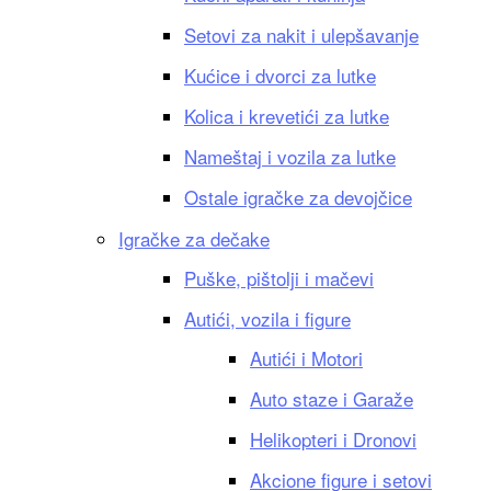
Setovi za nakit i ulepšavanje
Kućice i dvorci za lutke
Kolica i krevetići za lutke
Nameštaj i vozila za lutke
Ostale igračke za devojčice
Igračke za dečake
Puške, pištolji i mačevi
Autići, vozila i figure
Autići i Motori
Auto staze i Garaže
Helikopteri i Dronovi
Akcione figure i setovi