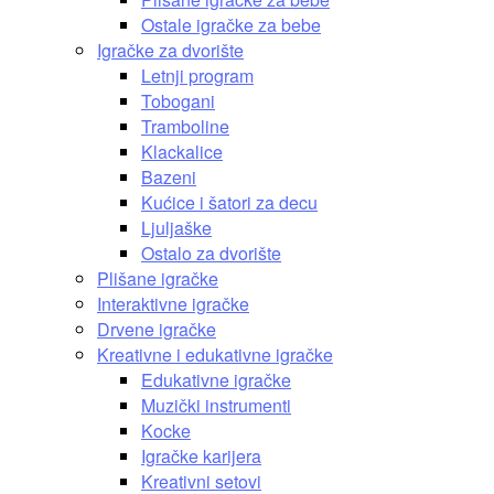
Ostale igračke za bebe
Igračke za dvorište
Letnji program
Tobogani
Tramboline
Klackalice
Bazeni
Kućice i šatori za decu
Ljuljaške
Ostalo za dvorište
Plišane igračke
Interaktivne igračke
Drvene igračke
Kreativne i edukativne igračke
Edukativne igračke
Muzički instrumenti
Kocke
Igračke karijera
Kreativni setovi