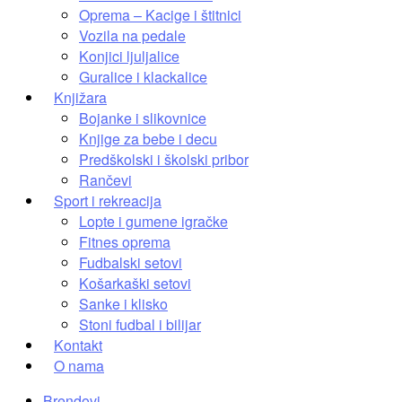
Oprema – Kacige i štitnici
Vozila na pedale
Konjici ljuljalice
Guralice i klackalice
Knjižara
Bojanke i slikovnice
Knjige za bebe i decu
Predškolski i školski pribor
Rančevi
Sport i rekreacija
Lopte i gumene igračke
Fitnes oprema
Fudbalski setovi
Košarkaški setovi
Sanke i klisko
Stoni fudbal i bilijar
Kontakt
O nama
Brendovi