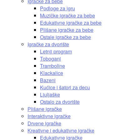
Igračke za bebe
Podloge za igru
Muzičke igračke za bebe
Edukativne igračke za bebe
Plišane igračke za bebe
Ostale igračke za bebe
Igračke za dvorište
Letnji program
Tobogani
Tramboline
Klackalice
Bazeni
Kućice i šatori za decu
Ljuljaške
Ostalo za dvorište
Plišane igračke
Interaktivne igračke
Drvene igračke
Kreativne i edukativne igračke
Edukativne igračke