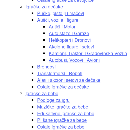
Igračke za dečake
Puške, pištolji i mačevi
Autići, vozila i figure
Autići i Motori
Auto staze i Garaže
Helikopteri i Dronovi
Akcione figure i setovi
Kamioni, Traktori i Građevinska Vozila
Autobusi, Vozovi i Avioni
Brendovi
Transformersi i Roboti
Alati i akcioni setovi za dečake
Ostale igračke za dečake
Igračke za bebe
Podloge za igru
Muzičke igračke za bebe
Edukativne igračke za bebe
Plišane igračke za bebe
Ostale igračke za bebe