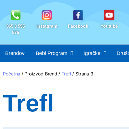
065 3 555
Instagram
Facebook
Youtube
575
Brendovi
Bebi Program
Igračke
Društ
Početna
/ Proizvod Brend /
Trefl
/ Strana 3
Trefl