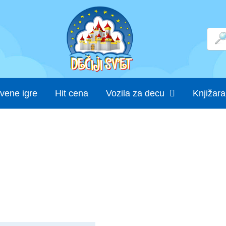
vene igre
Hit cena
Vozila za decu
Knjižara