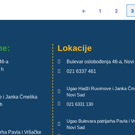
←
1
2
3
me:
Lokacije
46-a
Bulevar oslobođenja 46-a, Novi
 h
021 6337 461
Ugao Hadži Ruvimove i Janka Čme
Novi Sad
 i Janka Čmelika
021 6331 130
h
Ugao Bulevara patrijarha Pavla i V
Novi Sad
rha Pavla i Vršačke