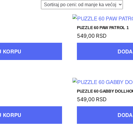
PUZZLE 60 PAW PATROL 1
549,00
RSD
U KORPU
DODA
PUZZLE 60 GABBY DOLLHO
549,00
RSD
U KORPU
DODA