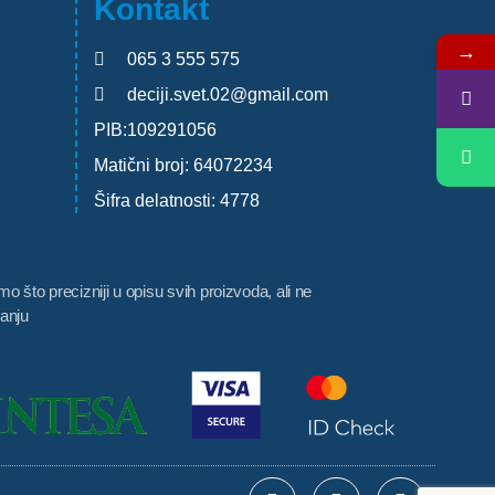
Kontakt
→
065 3 555 575
deciji.svet.02@gmail.com
PIB:109291056
Matični broj: 64072234
Šifra delatnosti: 4778
 što precizniji u opisu svih proizvoda, ali ne
anju