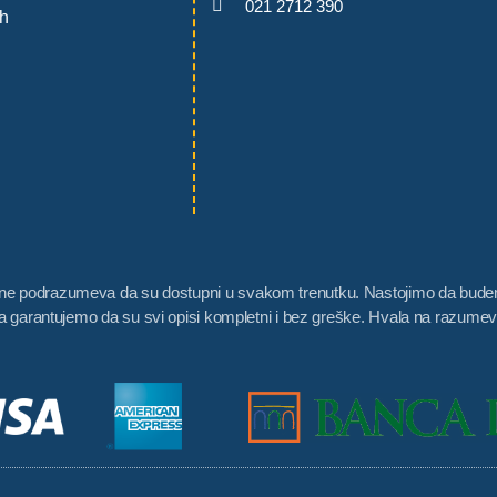
021 2712 390
h
li ne podrazumeva da su dostupni u svakom trenutku. Nastojimo da budemo
garantujemo da su svi opisi kompletni i bez greške. Hvala na razumev