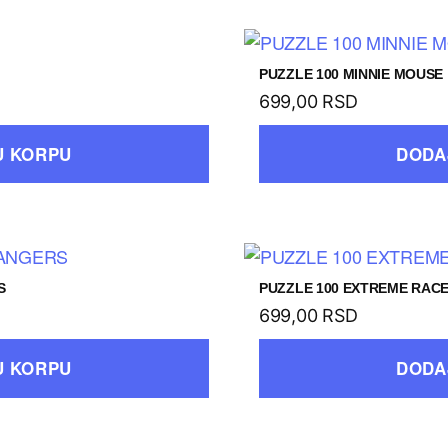
PUZZLE 100 MINNIE MOUSE
699,00
RSD
U KORPU
DODA
S
PUZZLE 100 EXTREME RAC
699,00
RSD
U KORPU
DODA