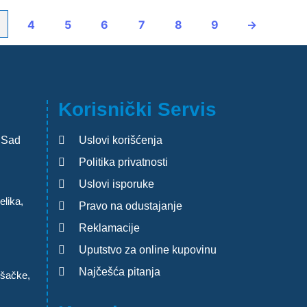
4
5
6
7
8
9
→
Korisnički Servis
 Sad
Uslovi korišćenja
Politika privatnosti
Uslovi isporuke
lika,
Pravo na odustajanje
Reklamacije
Uputstvo za online kupovinu
Najčešća pitanja
ršačke,